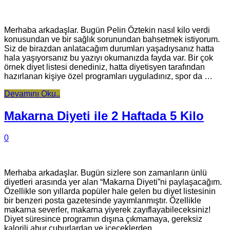
Merhaba arkadaşlar. Bugün Pelin Öztekin nasıl kilo verdi
konusundan ve bir sağlık sorunundan bahsetmek istiyorum.
Siz de birazdan anlatacağım durumları yaşadıysanız hatta
hala yaşıyorsanız bu yazıyı okumanızda fayda var. Bir çok
örnek diyet listesi denediniz, hatta diyetisyen tarafından
hazırlanan kişiye özel programları uyguladınız, spor da …
Devamını Oku..
Makarna Diyeti ile 2 Haftada 5 Kilo
0
Merhaba arkadaşlar. Bugün sizlere son zamanların ünlü
diyetleri arasında yer alan “Makarna Diyeti”ni paylaşacağım.
Özellikle son yıllarda popüler hale gelen bu diyet listesinin
bir benzeri posta gazetesinde yayımlanmıştır. Özellikle
makarna severler, makarna yiyerek zayıflayabileceksiniz!
Diyet süresince programın dışına çıkmamaya, gereksiz
kalorili abur cuburlardan ve içeceklerden …