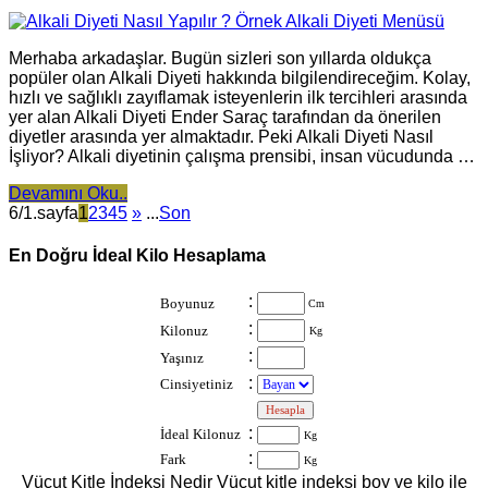
Merhaba arkadaşlar. Bugün sizleri son yıllarda oldukça
popüler olan Alkali Diyeti hakkında bilgilendireceğim. Kolay,
hızlı ve sağlıklı zayıflamak isteyenlerin ilk tercihleri arasında
yer alan Alkali Diyeti Ender Saraç tarafından da önerilen
diyetler arasında yer almaktadır. Peki Alkali Diyeti Nasıl
İşliyor? Alkali diyetinin çalışma prensibi, insan vücudunda …
Devamını Oku..
6/1.sayfa
1
2
3
4
5
»
...
Son
En Doğru İdeal Kilo Hesaplama
:
Boyunuz
Cm
:
Kilonuz
Kg
:
Yaşınız
:
Cinsiyetiniz
:
:
İdeal Kilonuz
Kg
:
Fark
Kg
Vücut Kitle İndeksi Nedir Vücut kitle indeksi boy ve kilo ile