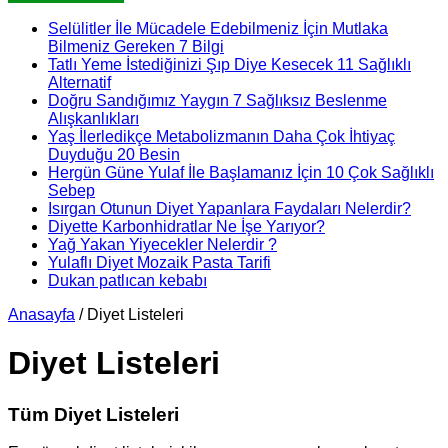
Selülitler İle Mücadele Edebilmeniz İçin Mutlaka
Bilmeniz Gereken 7 Bilgi
Tatlı Yeme İstediğinizi Şıp Diye Kesecek 11 Sağlıklı
Alternatif
Doğru Sandığımız Yaygın 7 Sağlıksız Beslenme
Alışkanlıkları
Yaş İlerledikçe Metabolizmanın Daha Çok İhtiyaç
Duyduğu 20 Besin
Hergün Güne Yulaf İle Başlamanız İçin 10 Çok Sağlıklı
Sebep
Isırgan Otunun Diyet Yapanlara Faydaları Nelerdir?
Diyette Karbonhidratlar Ne İşe Yarıyor?
Yağ Yakan Yiyecekler Nelerdir ?
Yulaflı Diyet Mozaik Pasta Tarifi
Dukan patlıcan kebabı
Anasayfa
/
Diyet Listeleri
Diyet Listeleri
Tüm Diyet Listeleri