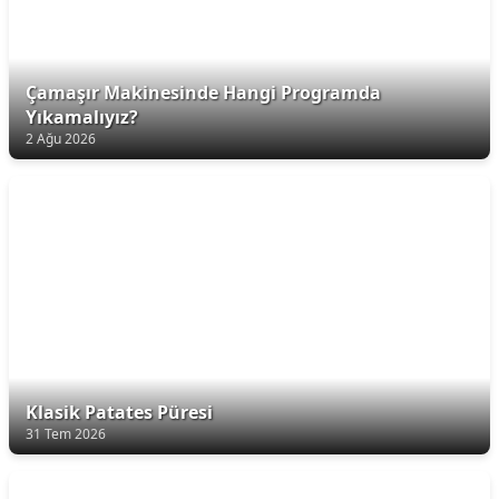
Çamaşır Makinesinde Hangi Programda
Yıkamalıyız?
2 Ağu 2026
Klasik Patates Püresi
31 Tem 2026