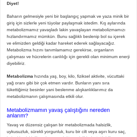
Diyette Karbonhidratlar Ne İşe Yarıyor?
Diyet!
Yağ Yakan Yiyecekler Nelerdir ?
Baharın gelmesiyle yeni bir başlangıç yapmak ve yaza minik bir
Yulaflı Diyet Mozaik Pasta Tarifi
giriş için sizlerle yeni tüyolar paylaşmak istedim. Kış aylarında
metabolizmamız yavaşladı lakin yavaşlayan metabolizmamızı
Dukan patlıcan kebabı
hızlandırmamız mümkün. Bunu sağlıklı beslenip bol su içerek
ve elimizden geldiği kadar hareket ederek sağlayacağız.
Metabolizma hızını tanımlamamız gerekirse, organların
çalışması ve hücrelerin canlılığı için gerekli olan minimum enerji
diyebiliriz.
Metabolizma
hızında yaş, boy, kilo, fiziksel aktivite, vücuttaki
yağ oranı gibi bir çok etmen vardır. Bunların yanı sıra
tükettiğimiz besinler yani beslenme alışkanlıklarımız da
metabolizmanın çalışmasında etkili olur.
Metabolizmamın yavaş çalıştığını nereden
anlarım?
Yavaş ve düzensiz çalışan bir metabolizmada halsizlik,
uykusuzluk, sürekli yorgunluk, kuru bir cilt veya aşırı kuru saç,