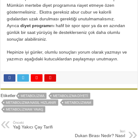
Mümkün mertebe diyet programına riayet etmeye özen
göstermelisiniz.. Ekstra gereksiz abur cubur ve kalorili
gıdalardan uzak durulması gerektiği unutulmamalısınız.
Ayrıca
diyet programı
nı hafif bir spor spor ya da en azından
günlük bir saat yürüyüş ile desteklerseniz çok daha olumlu
sonuçlar alabilirsiniz.
Hepinize iyi günler, olumlu sonuçları yorum olarak yazmayı ve
yazımızı aşağıdaki kutucuklardan paylaşmayı unutmayın.
Etiketler
METABOLIZMA
METABOLIZMA DIYETI
METABOLIZMA NASIL HIZLANIR
METABOLIZMAM
METABOLIZMAM YAVAŞ
Önceki
Yağ Yakıcı Çay Tarifi
İleri
Dukan Birası Nedir? Nasıl