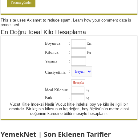
This site uses Akismet to reduce spam.
Learn how your comment data is
processed
.
En Doğru İdeal Kilo Hesaplama
Boyunuz
:
Cm
Kilonuz
:
Kg
Yaşınız
:
:
Cinsiyetiniz
:
İdeal Kilonuz
:
Kg
Fark
:
Kg
Vücut Kitle İndeksi Nedir Vücut kitle indeksi boy ve kilo ile ilgili bir
orantıdır. Bir kişinin kilosunun kg değeri, boy ölçüsünün metre cinsi
değerinin karesine bölünmesiyle hesaplanır.
YemekNet | Son Eklenen Tarifler