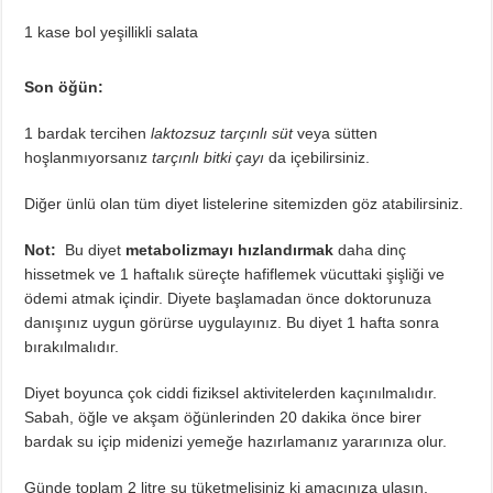
1 kase bol yeşillikli salata
Son öğün:
1 bardak tercihen
laktozsuz tarçınlı süt
veya sütten
hoşlanmıyorsanız
tarçınlı bitki çayı
da içebilirsiniz.
Diğer ünlü olan tüm diyet listelerine sitemizden göz atabilirsiniz.
Not:
Bu diyet
metabolizmayı hızlandırmak
daha dinç
hissetmek ve 1 haftalık süreçte hafiflemek vücuttaki şişliği ve
ödemi atmak içindir. Diyete başlamadan önce doktorunuza
danışınız uygun görürse uygulayınız. Bu diyet 1 hafta sonra
bırakılmalıdır.
Diyet boyunca çok ciddi fiziksel aktivitelerden kaçınılmalıdır.
Sabah, öğle ve akşam öğünlerinden 20 dakika önce birer
bardak su içip midenizi yemeğe hazırlamanız yararınıza olur.
Günde toplam 2 litre su tüketmelisiniz ki amacınıza ulaşın.