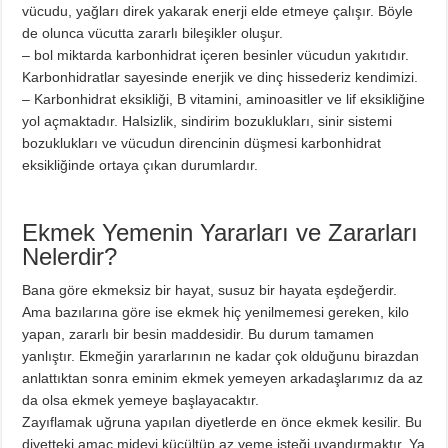
vücudu, yağları direk yakarak enerji elde etmeye çalışır. Böyle
de olunca vücutta zararlı bileşikler oluşur.
– bol miktarda karbonhidrat içeren besinler vücudun yakıtıdır.
Karbonhidratlar sayesinde enerjik ve dinç hissederiz kendimizi.
– Karbonhidrat eksikliği, B vitamini, aminoasitler ve lif eksikliğine
yol açmaktadır. Halsizlik, sindirim bozuklukları, sinir sistemi
bozuklukları ve vücudun direncinin düşmesi karbonhidrat
eksikliğinde ortaya çıkan durumlardır.
Ekmek Yemenin Yararları ve Zararları
Nelerdir?
Bana göre ekmeksiz bir hayat, susuz bir hayata eşdeğerdir.
Ama bazılarına göre ise ekmek hiç yenilmemesi gereken, kilo
yapan, zararlı bir besin maddesidir. Bu durum tamamen
yanlıştır. Ekmeğin yararlarının ne kadar çok olduğunu birazdan
anlattıktan sonra eminim ekmek yemeyen arkadaşlarımız da az
da olsa ekmek yemeye başlayacaktır.
Zayıflamak uğruna yapılan diyetlerde en önce ekmek kesilir. Bu
diyetteki amaç mideyi küçültüp az yeme isteği uyandırmaktır. Ya