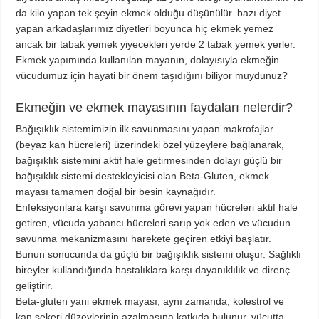
da kilo yapan tek şeyin ekmek olduğu düşünülür. bazı diyet
yapan arkadaşlarımız diyetleri boyunca hiç ekmek yemez
ancak bir tabak yemek yiyecekleri yerde 2 tabak yemek yerler.
Ekmek yapımında kullanılan mayanın, dolayısıyla ekmeğin
vücudumuz için hayati bir önem taşıdığını biliyor muydunuz?
Ekmeğin ve ekmek mayasının faydaları nelerdir?
Bağışıklık sistemimizin ilk savunmasını yapan makrofajlar
(beyaz kan hücreleri) üzerindeki özel yüzeylere bağlanarak,
bağışıklık sistemini aktif hale getirmesinden dolayı güçlü bir
bağışıklık sistemi destekleyicisi olan Beta-Gluten, ekmek
mayası tamamen doğal bir besin kaynağıdır.
Enfeksiyonlara karşı savunma görevi yapan hücreleri aktif hale
getiren, vücuda yabancı hücreleri sarıp yok eden ve vücudun
savunma mekanizmasını harekete geçiren etkiyi başlatır.
Bunun sonucunda da güçlü bir bağışıklık sistemi oluşur. Sağlıklı
bireyler kullandığında hastalıklara karşı dayanıklılık ve direnç
geliştirir.
Beta-gluten yani ekmek mayası; aynı zamanda, kolestrol ve
kan şekeri düzeylerinin azalmasına katkıda bulunur, vücutta