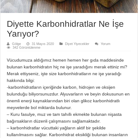
Diyette Karbonhidratlar Ne İşe
Yarıyor?
Gölge
31 Mayıs 2020
Diyet Yiyecekler
Yorum
342 Görüntülenme
Vücudumuza aldığımız hemen hemen her gıda maddesinde
bulunan karbonhidratın hiç ne işe yaradığını merak ettiniz mi?
Merak ettiyseniz, işte size karbonhidratların ne işe yaradığı
hakkında bilgi:
-karbonhidratların içeriğinde karbon, hidrojen ve oksijen
bulunduğu biliyorsunuzdur. Alyuvarların ve beyin dokusunun en
önemli enerji kaynaklarından biri olan glikoz karbonhidratlı
meyvelerde bol miktarda bulunur.
– Kuru fasulye, muz ve tam tahıllı ekmekte bulunan nişasta
bağırsakların düzenli çalışmasını sağlamaktadır.
– karbonhidratlar vücuttaki yağların aktif bir şekilde
kullanılmasını sağlar. Karbonhidrat eksikliği bulunan insanların