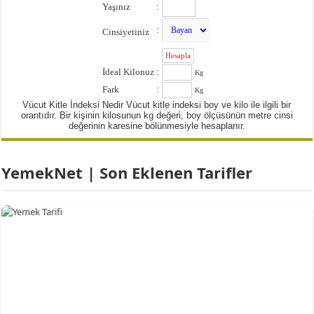
Yaşınız
:
:
Cinsiyetiniz
:
İdeal Kilonuz
:
Kg
Fark
:
Kg
Vücut Kitle İndeksi Nedir Vücut kitle indeksi boy ve kilo ile ilgili bir
orantıdır. Bir kişinin kilosunun kg değeri, boy ölçüsünün metre cinsi
değerinin karesine bölünmesiyle hesaplanır.
YemekNet | Son Eklenen Tarifler