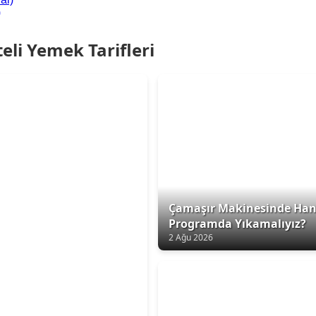
)
eli Yemek Tarifleri
Çamaşır Makinesinde Han
Programda Yıkamalıyız?
2 Ağu 2026