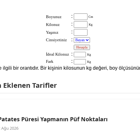
:
Boyunuz
Cm
:
Kilonuz
Kg
:
Yaşınız
:
Cinsiyetiniz
:
:
İdeal Kilonuz
Kg
:
Fark
Kg
le ilgili bir orantıdır. Bir kişinin kilosunun kg değeri, boy ölçüs
Eklenen Tarifler
Patates Püresi Yapmanın Püf Noktaları
2 Ağu 2026