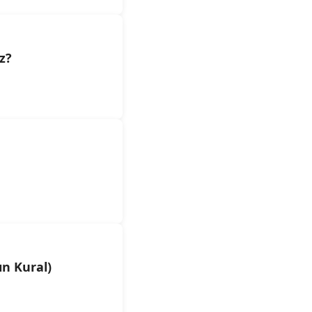
z?
ın Kural)