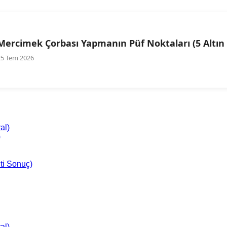
Mercimek Çorbası Yapmanın Püf Noktaları (5 Altın 
25 Tem 2026
al)
)
ti Sonuç)
al)