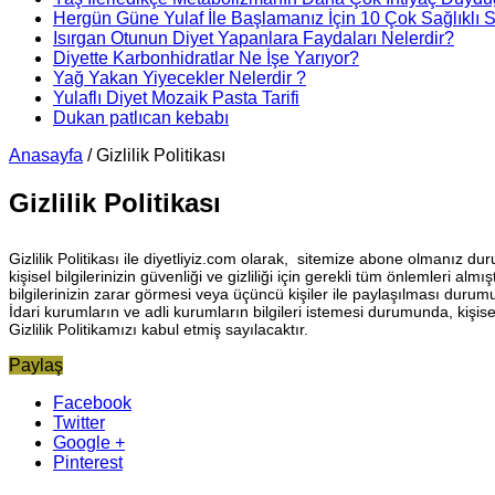
Hergün Güne Yulaf İle Başlamanız İçin 10 Çok Sağlıklı 
Isırgan Otunun Diyet Yapanlara Faydaları Nelerdir?
Diyette Karbonhidratlar Ne İşe Yarıyor?
Yağ Yakan Yiyecekler Nelerdir ?
Yulaflı Diyet Mozaik Pasta Tarifi
Dukan patlıcan kebabı
Anasayfa
/
Gizlilik Politikası
Gizlilik Politikası
Gizlilik Politikası ile diyetliyiz.com olarak, sitemize abone olmanız dur
kişisel bilgilerinizin güvenliği ve gizliliği için gerekli tüm önlemleri al
bilgilerinizin zarar görmesi veya üçüncü kişiler ile paylaşılması duru
İdari kurumların ve adli kurumların bilgileri istemesi durumunda, kişisel 
Gizlilik Politikamızı kabul etmiş sayılacaktır.
Paylaş
Facebook
Twitter
Google +
Pinterest