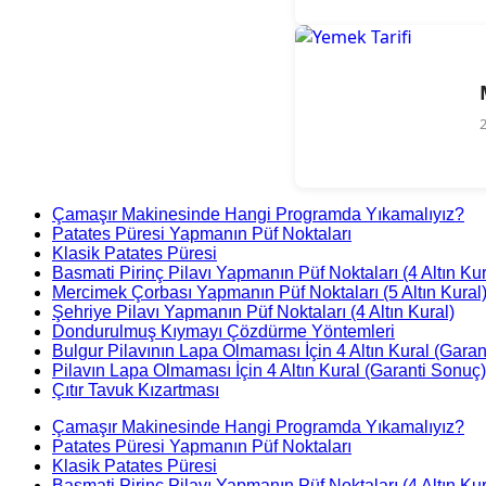
Çamaşır Makinesinde Hangi Programda Yıkamalıyız?
Patates Püresi Yapmanın Püf Noktaları
Klasik Patates Püresi
Basmati Pirinç Pilavı Yapmanın Püf Noktaları (4 Altın Kur
Mercimek Çorbası Yapmanın Püf Noktaları (5 Altın Kural
Şehriye Pilavı Yapmanın Püf Noktaları (4 Altın Kural)
Dondurulmuş Kıymayı Çözdürme Yöntemleri
Bulgur Pilavının Lapa Olmaması İçin 4 Altın Kural (Garan
Pilavın Lapa Olmaması İçin 4 Altın Kural (Garanti Sonuç)
Çıtır Tavuk Kızartması
Çamaşır Makinesinde Hangi Programda Yıkamalıyız?
Patates Püresi Yapmanın Püf Noktaları
Klasik Patates Püresi
Basmati Pirinç Pilavı Yapmanın Püf Noktaları (4 Altın Kur