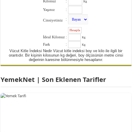
Kilonuz
:
Kg
Yaşınız
:
:
Cinsiyetiniz
:
İdeal Kilonuz
:
Kg
Fark
:
Kg
Vücut Kitle İndeksi Nedir Vücut kitle indeksi boy ve kilo ile ilgili bir
orantıdır. Bir kişinin kilosunun kg değeri, boy ölçüsünün metre cinsi
değerinin karesine bölünmesiyle hesaplanır.
YemekNet | Son Eklenen Tarifler