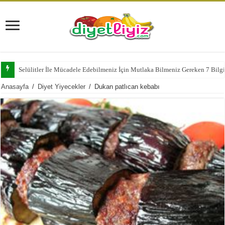
Selülitler İle Mücadele Edebilmeniz İçin Mutlaka Bilmeniz Gereken 7 Bilg
Anasayfa
/
Diyet Yiyecekler
/
Dukan patlıcan kebabı