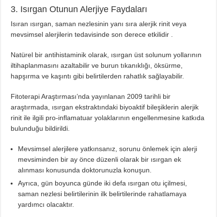
3. Isırgan Otunun Alerjiye Faydaları
Isıran ısırgan, saman nezlesinin yanı sıra alerjik rinit veya
mevsimsel alerjilerin tedavisinde son derece etkilidir .
Natürel bir antihistaminik olarak, ısırgan üst solunum yollarının
iltihaplanmasını azaltabilir ve burun tıkanıklığı, öksürme,
hapşırma ve kaşıntı gibi belirtilerden rahatlık sağlayabilir.
Fitoterapi Araştırması’nda yayınlanan 2009 tarihli bir
araştırmada, ısırgan ekstraktındaki biyoaktif bileşiklerin alerjik
rinit ile ilgili pro-inflamatuar yolaklarının engellenmesine katkıda
bulunduğu bildirildi.
Mevsimsel alerjilere yatkınsanız, sorunu önlemek için alerji
mevsiminden bir ay önce düzenli olarak bir ısırgan ek
alınması konusunda doktorunuzla konuşun.
Ayrıca, gün boyunca günde iki defa ısırgan otu içilmesi,
saman nezlesi belirtilerinin ilk belirtilerinde rahatlamaya
yardımcı olacaktır.