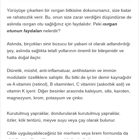
Diyette Karbonhidratlar Ne İşe Yarıyor?
Yürüyüşe çıkarken bir ısırgan bitkisine dokunursanız, size batar
Yağ Yakan Yiyecekler Nelerdir ?
ve rahatsızlık verir. Bu, onun size zarar verdiğini düşündürse de
Yulaflı Diyet Mozaik Pasta Tarifi
aslında ısırgan otu sağlığınız için faydalıdır. Peki
ısırgan
Dukan patlıcan kebabı
otunun faydaları
nelerdir?
Aslında, birçokları sinir bozucu bir yabani ot olarak adlandırdığı
şey, aslında sağlıkta telafi yollarının önemli bir bileşenidir ve
hatta doğal ilaçtır.
Diüretik, müshil, anti-inflamatuar, antihistamin ve immün
modülatör özelliklere sahiptir. Bu bitki de iyi bir demir kaynağıdır
ve A vitamini (retinol), B vitaminleri, C vitamini (askorbik asit) ve
vitamin K içerir. Diğer besinler arasında kalsiyum, silis, karoten,
magnezyum, krom, potasyum ve çinko.
Kurutulmuş yapraklar, dondurularak kurutulmuş yapraklar,
özler, kök tentürü, meyve suyu veya çay olarak bulunur.
Cilde uygulayabileceğiniz bir merhem veya krem ​​formunda da