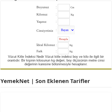
Boyunuz
:
Cm
Kilonuz
:
Kg
Yaşınız
:
:
Cinsiyetiniz
:
İdeal Kilonuz
:
Kg
Fark
:
Kg
Vücut Kitle İndeksi Nedir Vücut kitle indeksi boy ve kilo ile ilgili bir
orantıdır. Bir kişinin kilosunun kg değeri, boy ölçüsünün metre cinsi
değerinin karesine bölünmesiyle hesaplanır.
YemekNet | Son Eklenen Tarifler