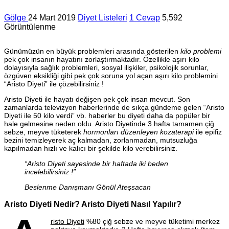
Gölge
24 Mart 2019
Diyet Listeleri
1 Cevap
5,592
Görüntülenme
Günümüzün en büyük problemleri arasında gösterilen
kilo problemi
pek çok insanın hayatını zorlaştırmaktadır. Özellikle aşırı kilo
dolayısıyla sağlık problemleri, sosyal ilişkiler, psikolojik sorunlar,
özgüven eksikliği gibi pek çok soruna yol açan aşırı kilo problemini
“Aristo Diyeti” ile çözebilirsiniz !
Aristo Diyeti ile hayatı değişen pek çok insan mevcut. Son
zamanlarda televizyon haberlerinde de sıkça gündeme gelen “Aristo
Diyeti ile 50 kilo verdi” vb. haberler bu diyeti daha da popüler bir
hale gelmesine neden oldu. Aristo Diyetinde 3 hafta tamamen çiğ
sebze, meyve tüketerek
hormonları düzenleyen kozaterapi
ile epifiz
bezini temizleyerek aç kalmadan, zorlanmadan, mutsuzluğa
kapılmadan hızlı ve kalıcı bir şekilde kilo verebilirsiniz.
“Aristo Diyeti sayesinde bir haftada iki beden
incelebilirsiniz !”
Beslenme Danışmanı Gönül Ateşsacan
Aristo Diyeti Nedir? Aristo Diyeti Nasıl Yapılır?
risto Diyeti
%80 çiğ sebze ve meyve tüketimi merkez