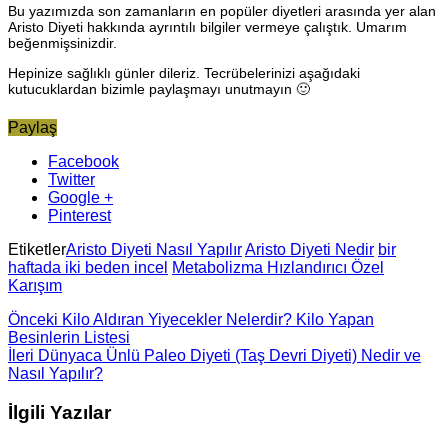
Bu yazımızda son zamanların en popüler diyetleri arasında yer alan
Aristo Diyeti hakkında ayrıntılı bilgiler vermeye çalıştık. Umarım
beğenmişsinizdir.
Hepinize sağlıklı günler dileriz. Tecrübelerinizi aşağıdaki
kutucuklardan bizimle paylaşmayı unutmayın 🙂
Paylaş
Facebook
Twitter
Google +
Pinterest
Etiketler
Aristo Diyeti Nasıl Yapılır
Aristo Diyeti Nedir
bir
haftada iki beden incel
Metabolizma Hızlandırıcı Özel
Karışım
Önceki
Kilo Aldıran Yiyecekler Nelerdir? Kilo Yapan
Besinlerin Listesi
İleri
Dünyaca Ünlü Paleo Diyeti (Taş Devri Diyeti) Nedir ve
Nasıl Yapılır?
İlgili Yazılar