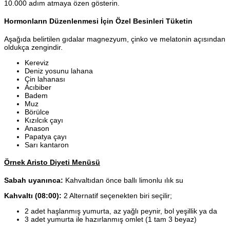
10.000 adım atmaya özen gösterin.
Hormonların Düzenlenmesi İçin Özel Besinleri Tüketin
Aşağıda belirtilen gıdalar magnezyum, çinko ve melatonin açısından
oldukça zengindir.
Kereviz
Deniz yosunu lahana
Çin lahanası
Acıbiber
Badem
Muz
Börülce
Kızılcık çayı
Anason
Papatya çayı
Sarı kantaron
Örnek Aristo Diyeti Menüsü
Sabah uyanınca:
Kahvaltıdan önce ballı limonlu ılık su
Kahvaltı (08:00):
2 Alternatif seçenekten biri seçilir;
2 adet haşlanmış yumurta, az yağlı peynir, bol yeşillik ya da
3 adet yumurta ile hazırlanmış omlet (1 tam 3 beyaz)