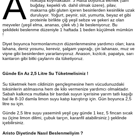
A
noktaya koymaktadır. 3 Hafta boyunca ekmek (tam
buğday, kepekli vb. dahil olmak üzere), pilav,
makarna gibi gluten içeren besinlerden kesinlikle uzak
duruluyor. Yoğurt, peynir, süt, yumurta, beyaz et gibi
proteinle birlikte çiğ yeşil sebze ve şekeri az olan
meyveler (yeşil elma, ananas, çilek vb.) ile besleniyoruz. Bu
şekildeki beslenme düzeniyle 1 haftada 1 beden küçülmek mümkün
!
Diyet boyunca hormonlarımızın düzenlenmesine yardımcı olan; kara
lahana, deniz yosunu, kereviz, şalgam yaprağı, çin lahanası, muz ve
vişne gibi besinlerden yararlanıyoruz. Anason, kızılcık, papatya, sarı
kantaron gibi bitki çaylarını da tüketiyoruz.
Günde En Az 2,5 Litre Su Tüketmelisiniz !
Su tüketmek hem cildinizin gençleşmesine hem vücudunuzdaki
toksinlerin atılmasına hem de kilo vermenize yardımcı olmaktadır.
Sabah kalkınca mutlaka bir bardak suyun içerisine yarım tatlı kaşığı
bal ile 8-10 damla limon suyu katıp karıştırıp için. Gün boyunca 2,5
litre su için.
Günde 2,5 litre suyu yaseminli yeşil çay günde 1 kez, 5 fincan sıcak
su (içine limon dilimi, çubuk tarçın, karanfil atabilirsiniz.) şeklinde
içebilirsiniz.
Aristo Diyetinde Nasıl Beslenmeliyim ?