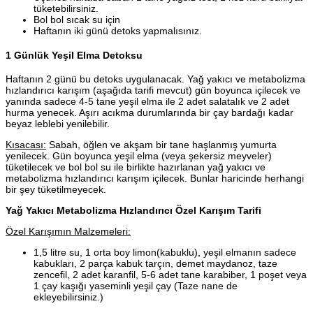
tüketebilirsiniz.
Bol bol sıcak su için
Haftanın iki günü detoks yapmalısınız.
1 Günlük Yeşil Elma Detoksu
Haftanın 2 günü bu detoks uygulanacak. Yağ yakıcı ve metabolizma
hızlandırıcı karışım (aşağıda tarifi mevcut) gün boyunca içilecek ve
yanında sadece 4-5 tane yeşil elma ile 2 adet salatalık ve 2 adet
hurma yenecek. Aşırı acıkma durumlarında bir çay bardağı kadar
beyaz leblebi yenilebilir.
Kısacası:
Sabah, öğlen ve akşam bir tane haşlanmış yumurta
yenilecek. Gün boyunca yeşil elma (veya şekersiz meyveler)
tüketilecek ve bol bol su ile birlikte hazırlanan yağ yakıcı ve
metabolizma hızlandırıcı karışım içilecek. Bunlar haricinde herhangi
bir şey tüketilmeyecek.
Yağ Yakıcı Metabolizma Hızlandırıcı Özel Karışım Tarifi
Özel Karışımın Malzemeleri:
1,5 litre su, 1 orta boy limon(kabuklu), yeşil elmanın sadece
kabukları, 2 parça kabuk tarçın, demet maydanoz, taze
zencefil, 2 adet karanfil, 5-6 adet tane karabiber, 1 poşet veya
1 çay kaşığı yaseminli yeşil çay (Taze nane de
ekleyebilirsiniz.)