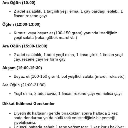
Ara Öğün (10:00)
2 adet salatalık, 1 tarçınlı yeşil elma, 1 çay bardağı leblebi, 1
fincan rezene çayı
Öğlen (12:00-13:00)
Kırmızı veya beyaz et (100-150 gram) yanında istediğiniz
yeşil salata (roka, göbek marul vb.)
Ara Öğün (15:00-16:00)
2 adet salatalık, 1 adet yeşil elma, 1 kase çilek, 1 fincan yeşil
çay, rezene çayı ve form çay
Akşam (19:00-19:30)
Beyaz et (100-150 gram), bol yeşillikli salata (marul, roka vb.)
Ara Öğün (21:00-21:30)
Yeşil elma, 2 adet ceviz, 1 fincan rezene çayı ve melisa çayı
Dikkat Edilmesi Gerekenler
Diyetin ilk haftasını geride bıraktıktan sonra haftada 1 kez
sade dondurma ya da sütlü tatlı ve istediğiniz bir yemeği
yiyebilirsiniz.
Üçüncü haftada sabah 1 tane yağsız tost, 1 kez kuru bakliyat