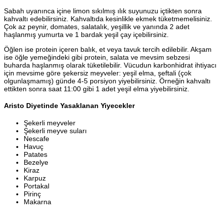
Sabah uyanınca içine limon sıkılmış ılık suyunuzu içtikten sonra
kahvaltı edebilirsiniz. Kahvaltıda kesinlikle ekmek tüketmemelisiniz.
Çok az peynir, domates, salatalık, yeşillik ve yanında 2 adet
haşlanmış yumurta ve 1 bardak yeşil çay içebilirsiniz.
Öğlen ise protein içeren balık, et veya tavuk tercih edilebilir. Akşam
ise öğle yemeğindeki gibi protein, salata ve mevsim sebzesi
buharda haşlanmış olarak tüketilebilir. Vücudun karbonhidrat ihtiyacı
için mevsime göre şekersiz meyveler: yeşil elma, şeftali (çok
olgunlaşmamış) günde 4-5 porsiyon yiyebilirsiniz. Örneğin kahvaltı
ettikten sonra saat 11:00 gibi 1 adet yeşil elma yiyebilirsiniz.
Aristo Diyetinde Yasaklanan Yiyecekler
Şekerli meyveler
Şekerli meyve suları
Nescafe
Havuç
Patates
Bezelye
Kiraz
Karpuz
Portakal
Pirinç
Makarna