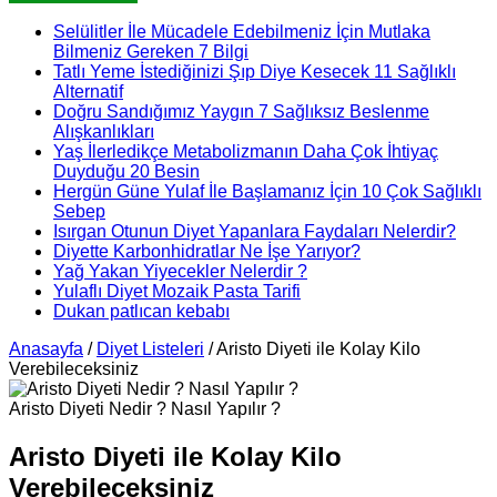
Selülitler İle Mücadele Edebilmeniz İçin Mutlaka
Bilmeniz Gereken 7 Bilgi
Tatlı Yeme İstediğinizi Şıp Diye Kesecek 11 Sağlıklı
Alternatif
Doğru Sandığımız Yaygın 7 Sağlıksız Beslenme
Alışkanlıkları
Yaş İlerledikçe Metabolizmanın Daha Çok İhtiyaç
Duyduğu 20 Besin
Hergün Güne Yulaf İle Başlamanız İçin 10 Çok Sağlıklı
Sebep
Isırgan Otunun Diyet Yapanlara Faydaları Nelerdir?
Diyette Karbonhidratlar Ne İşe Yarıyor?
Yağ Yakan Yiyecekler Nelerdir ?
Yulaflı Diyet Mozaik Pasta Tarifi
Dukan patlıcan kebabı
Anasayfa
/
Diyet Listeleri
/
Aristo Diyeti ile Kolay Kilo
Verebileceksiniz
Aristo Diyeti Nedir ? Nasıl Yapılır ?
Aristo Diyeti ile Kolay Kilo
Verebileceksiniz