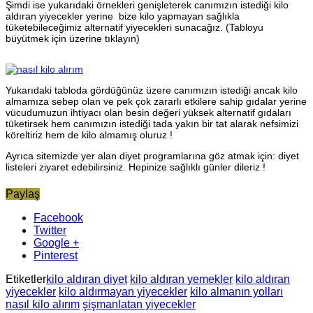
Şimdi ise yukarıdaki örnekleri genişleterek canımızın istediği kilo
aldıran yiyecekler yerine bize kilo yapmayan sağlıkla
tüketebileceğimiz alternatif yiyecekleri sunacağız. (Tabloyu
büyütmek için üzerine tıklayın)
Yukarıdaki tabloda gördüğünüz üzere canımızın istediği ancak kilo
almamıza sebep olan ve pek çok zararlı etkilere sahip gıdalar yerine
vücudumuzun ihtiyacı olan besin değeri yüksek alternatif gıdaları
tüketirsek hem canımızın istediği tada yakın bir tat alarak nefsimizi
köreltiriz hem de kilo almamış oluruz !
Ayrıca sitemizde yer alan diyet programlarına göz atmak için: diyet
listeleri ziyaret edebilirsiniz. Hepinize sağlıklı günler dileriz !
Paylaş
Facebook
Twitter
Google +
Pinterest
Etiketler
kilo aldıran diyet
kilo aldıran yemekler
kilo aldıran
yiyecekler
kilo aldırmayan yiyecekler
kilo almanın yolları
nasıl kilo alırım
şişmanlatan yiyecekler