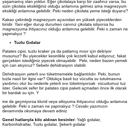
yaşamamış olan yoktur. Eğer çikolataya karşı bir zaafınız varsa, bu
sizin çikolata eksikliğiniz olduğu anlamına gelmez ama magnezyum
eksikliği anlamına gelebilir. Peki neden çikolata yeme isteği duyarız?
Kakao çekirdeği magnezyum açısından en yüksek yiyeceklerden
biridir. Yani eğer durup dururken canınız çikolata istiyorsa bu
magnezyuma ihtiyacınız olduğu anlamına gelebilir. Peki o zaman ne
yapmalıyız ?
Tuzlu Gıdalar
Patates cipsi, tuzlu kraker ya da patlamış mısır için deliriyor
musunuz? Bu yiyecekler kesinlikle çok lezzetli kabul ediyoruz, fakat
gerçekten istediğiniz yiyecek olmayabilir. Peki, neden bazen yemek
için can atıyoruz? Sebebi dehidrasyon olabilir.
Dehidrasyon yeterli sıvı tüketmemekle bağlantılıdır. Peki, bunun
tuzla nasıl bir ilgisi var? Oldukça basit tuz vücutta su tutulmasına
yardımcı olur bu nedenle yeterli sıvı tüketmiyorsak vücudumuz tuz
ister. Gelecek sefer bir patates cipsi paketi açmadan önce ilk olarak
bir bardak su için. Y
ine de geçmiyorsa klorid veya silisyuma ihtiyacınız olduğu anlamına
gelebilir. Peki o zaman ne yapmalıyız ? Cevabı yazımızın
devamında okumaya devam ediniz
Genel hatlarıyla kilo aldıran besinler:
Yağlı gıdalar,
Karbonhidratlar, Tuzlu gıdalar, Şekerli gıdalar