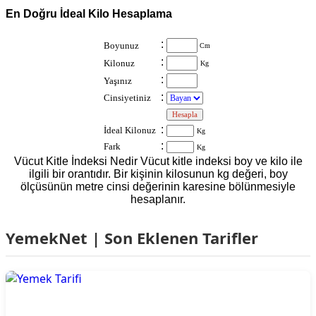
En Doğru İdeal Kilo Hesaplama
:
Boyunuz
Cm
:
Kilonuz
Kg
:
Yaşınız
:
Cinsiyetiniz
:
:
İdeal Kilonuz
Kg
:
Fark
Kg
Vücut Kitle İndeksi Nedir Vücut kitle indeksi boy ve kilo ile
ilgili bir orantıdır. Bir kişinin kilosunun kg değeri, boy
ölçüsünün metre cinsi değerinin karesine bölünmesiyle
hesaplanır.
YemekNet | Son Eklenen Tarifler