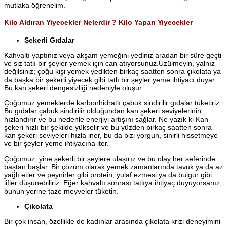
mutlaka öğrenelim.
Kilo Aldıran Yiyecekler Nelerdir ? Kilo Yapan Yiyecekler
Şekerli Gıdalar
Kahvaltı yaptınız veya akşam yemeğini yediniz aradan bir süre geçti
ve siz tatlı bir şeyler yemek için can atıyorsunuz.Üzülmeyin, yalnız
değilsiniz; çoğu kişi yemek yedikten birkaç saatten sonra çikolata ya
da başka bir şekerli yiyecek gibi tatlı bir şeyler yeme ihtiyacı duyar.
Bu kan şekeri dengesizliği nedeniyle oluşur.
Çoğumuz yemeklerde karbonhidratlı çabuk sindirilir gıdalar tüketiriz.
Bu gıdalar çabuk sindirilir olduğundan kan şekeri seviyelerinin
hızlandırır ve bu nedenle enerjiyi artışını sağlar. Ne yazık ki Kan
şekeri hızlı bir şekilde yükselir ve bu yüzden birkaç saatten sonra
kan şekeri seviyeleri hızla iner, bu da bizi yorgun, sinirli hissetmeye
ve bir şeyler yeme ihtiyacına iter.
Çoğumuz, yine şekerli bir şeylere ulaşırız ve bu olay her seferinde
baştan başlar. Bir çözüm olarak yemek zamanlarında tavuk ya da az
yağlı etler ve peynirler gibi protein, yulaf ezmesi ya da bulgur gibi
lifler düşünebiliriz. Eğer kahvaltı sonrası tatlıya ihtiyaç duyuyorsanız,
bunun yerine taze meyveler tüketin.
Çikolata
Bir çok insan, özellikle de kadınlar arasında çikolata krizi deneyimini