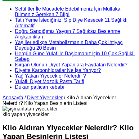
Selülitler İle Mücadele Edebilmeniz İçin Mutlaka
Bilmeniz Gereken 7 Bilgi
Tatlı Yeme İstediğinizi Şıp Diye Kesecek 11 Sağlıklı
Alternatif
Doğru Sandığımız Yaygın 7 Sağlıksız Beslenme
Alışkanlıkları
Yaş İlerledikçe Metabolizmanın Daha Çok İhtiyaç
Duyduğu 20 Besin
Hergün Güne Yulaf İle Başlamanız İçin 10 Çok Sağlıklı
Sebep
Isırgan Otunun Diyet Yapanlara Faydaları Nelerdir?
Diyette Karbonhidratlar Ne İşe Yarıyor?
Yağ Yakan Yiyecekler Nelerdir ?
Yulaflı Diyet Mozaik Pasta Tarifi
Dukan patlıcan kebabı
Anasayfa
/
Diyet Yiyecekler
/
Kilo Aldıran Yiyecekler
Nelerdir? Kilo Yapan Besinlerin Listesi
kilo yapan yiyecekler
Kilo Aldıran Yiyecekler Nelerdir? Kilo
Yapan Besinlerin Listesi