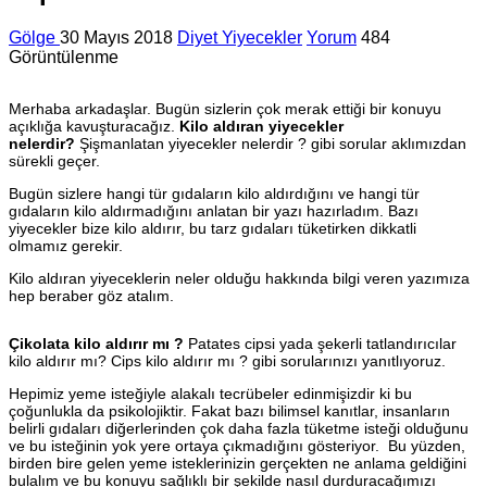
Gölge
30 Mayıs 2018
Diyet Yiyecekler
Yorum
484
Görüntülenme
Merhaba arkadaşlar. Bugün sizlerin çok merak ettiği bir konuyu
açıklığa kavuşturacağız.
Kilo aldıran yiyecekler
nelerdir?
Şişmanlatan yiyecekler nelerdir ? gibi sorular aklımızdan
sürekli geçer.
Bugün sizlere hangi tür gıdaların kilo aldırdığını ve hangi tür
gıdaların kilo aldırmadığını anlatan bir yazı hazırladım. Bazı
yiyecekler bize kilo aldırır, bu tarz gıdaları tüketirken dikkatli
olmamız gerekir.
Kilo aldıran yiyeceklerin neler olduğu hakkında bilgi veren yazımıza
hep beraber göz atalım.
Çikolata kilo aldırır mı ?
Patates cipsi yada şekerli tatlandırıcılar
kilo aldırır mı? Cips kilo aldırır mı ? gibi sorularınızı yanıtlıyoruz.
Hepimiz yeme isteğiyle alakalı tecrübeler edinmişizdir ki bu
çoğunlukla da psikolojiktir. Fakat bazı bilimsel kanıtlar, insanların
belirli gıdaları diğerlerinden çok daha fazla tüketme isteği olduğunu
ve bu isteğinin yok yere ortaya çıkmadığını gösteriyor. Bu yüzden,
birden bire gelen yeme isteklerinizin gerçekten ne anlama geldiğini
bulalım ve bu konuyu sağlıklı bir şekilde nasıl durduracağımızı