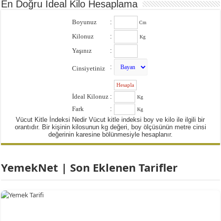
En Doğru İdeal Kilo Hesaplama
Boyunuz
:
Cm
Kilonuz
:
Kg
Yaşınız
:
:
Cinsiyetiniz
:
İdeal Kilonuz
:
Kg
Fark
:
Kg
Vücut Kitle İndeksi Nedir Vücut kitle indeksi boy ve kilo ile ilgili bir
orantıdır. Bir kişinin kilosunun kg değeri, boy ölçüsünün metre cinsi
değerinin karesine bölünmesiyle hesaplanır.
YemekNet | Son Eklenen Tarifler