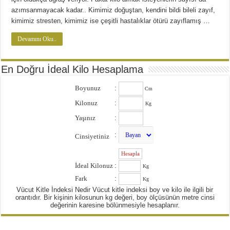
azımsanmayacak kadar.. Kimimiz doğuştan, kendini bildi bileli zayıf,
kimimiz stresten, kimimiz ise çeşitli hastalıklar ötürü zayıflamış …
Devamını Oku..
En Doğru İdeal Kilo Hesaplama
Boyunuz
:
Cm
Kilonuz
:
Kg
Yaşınız
:
:
Cinsiyetiniz
:
İdeal Kilonuz
:
Kg
Fark
:
Kg
Vücut Kitle İndeksi Nedir Vücut kitle indeksi boy ve kilo ile ilgili bir
orantıdır. Bir kişinin kilosunun kg değeri, boy ölçüsünün metre cinsi
değerinin karesine bölünmesiyle hesaplanır.