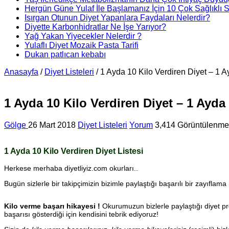
Hergün Güne Yulaf İle Başlamanız İçin 10 Çok Sağlıklı 
Isırgan Otunun Diyet Yapanlara Faydaları Nelerdir?
Diyette Karbonhidratlar Ne İşe Yarıyor?
Yağ Yakan Yiyecekler Nelerdir ?
Yulaflı Diyet Mozaik Pasta Tarifi
Dukan patlıcan kebabı
Anasayfa
/
Diyet Listeleri
/
1 Ayda 10 Kilo Verdiren Diyet – 1 A
1 Ayda 10 Kilo Verdiren Diyet – 1 Ayda 
Gölge
26 Mart 2018
Diyet Listeleri
Yorum
3,414 Görüntülenme
1 Ayda 10 Kilo Verdiren Diyet Listesi
Herkese merhaba diyetliyiz.com okurları..
Bugün sizlerle bir takipçimizin bizimle paylaştığı başarılı bir zayıflama
Kilo verme başarı hikayesi !
Okurumuzun bizlerle paylaştığı diyet pro
başarısı gösterdiği için kendisini tebrik ediyoruz!