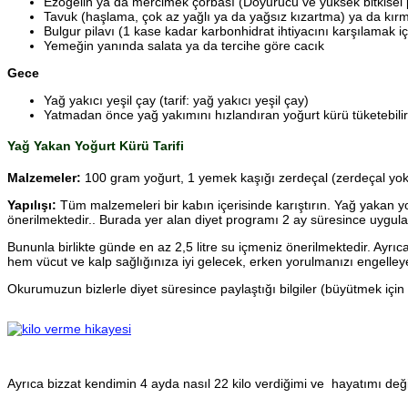
Ezogelin ya da mercimek çorbası (Doyurucu ve yüksek bitkisel pr
Tavuk (haşlama, çok az yağlı ya da yağsız kızartma) ya da kırmı
Bulgur pilavı (1 kase kadar karbonhidrat ihtiyacını karşılamak içi
Yemeğin yanında salata ya da tercihe göre cacık
Gece
Yağ yakıcı yeşil çay (tarif: yağ yakıcı yeşil çay)
Yatmadan önce yağ yakımını hızlandıran yoğurt kürü tüketebilir
Yağ Yakan Yoğurt Kürü Tarifi
Malzemeler:
100 gram yoğurt, 1 yemek kaşığı zerdeçal (zerdeçal yoksa
Yapılışı:
Tüm malzemeleri bir kabın içerisinde karıştırın. Yağ yakan 
önerilmektedir.. Burada yer alan diyet programı 2 ay süresince uygulan
Bununla birlikte günde en az 2,5 litre su içmeniz önerilmektedir. Ayr
hem vücut ve kalp sağlığınıza iyi gelecek, erken yorulmanızı engelley
Okurumuzun bizlerle diyet süresince paylaştığı bilgiler (büyütmek için 
Ayrıca bizzat kendimin 4 ayda nasıl 22 kilo verdiğimi ve hayatımı değişt