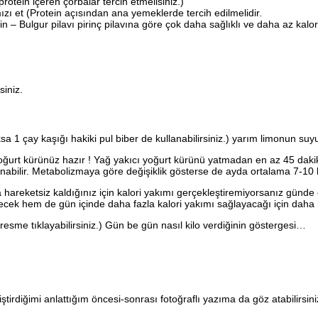
otein içeren çorbalar tercih etmelisiniz.)
zı et (Protein açısından ana yemeklerde tercih edilmelidir.
n – Bulgur pilavı pirinç pilavına göre çok daha sağlıklı ve daha az kaloril
siniz.
 1 çay kaşığı hakiki pul biber de kullanabilirsiniz.) yarım limonun suy
yoğurt kürünüz hazır ! Yağ yakıcı yoğurt kürünü yatmadan en az 45 dak
abilir. Metabolizmaya göre değişiklik gösterse de ayda ortalama 7-10 ki
ıca hareketsiz kaldığınız için kalori yakımı gerçekleştiremiyorsanız g
ecek hem de gün içinde daha fazla kalori yakımı sağlayacağı için daha hı
resme tıklayabilirsiniz.) Gün be gün nasıl kilo verdiğinin göstergesi…
irdiğimi anlattığım öncesi-sonrası fotoğraflı yazıma da göz atabilirsiniz