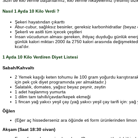
Sizin de
kilo verme başarıları
nız,
kilo verme hikayeleri
niz (resimli) bi
Nasıl 1 Ayda 10 Kilo Verdi ?
Şekeri hayatından çıkarttı
Abur-cubur, sağlıksız besinler, gereksiz karbonhidratlar (beyaz
Şekerli ve asitli tüm içecek çeşitleri
İnsan vücudunun alması gereken, ihtiyaç duyduğu günlük enerji 
günlük kalori miktarı 2000 ila 2750 kalori arasında değişmekted
kcal’dır.
1 Ayda 10 Kilo Verdiren Diyet Listesi
Sabah/Kahvaltı
2 Yemek kaşığı keten tohumu ile 100 gram yoğurdu karıştırarak t
için pek çok diyet programında yer almaktadır.)
Salatalık, domates, yağsız beyaz peynir, zeytin
1 adet haşlanmış yumurta
1 dilim tam tahıllı/çavdar/kepek ekmeği
1 fincan yağ yakıcı yeşil çay (yağ yakıcı yeşil çay tarifi için: yağ 
Öğlen
(Eğer aç hissederseniz ara öğünde eti form ürünlerinden limon lifl
Akşam (Saat 18:30 civarı)