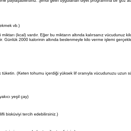
zlerle paylaşabilirsiniz. Şimdi gelin uygulanan diyet programına bir göz 
 ekmek vb.)
miktarı (kcal) vardır. Eğer bu miktarın altında kalırsanız vücudunuz ki
ir. Günlük 2000 kalorinin altında beslenmeyle kilo verme işlemi gerçek
üketin. (Keten tohumu içerdiği yüksek lif oranıyla vücudunuzu uzun sür
yakıcı yeşil çay)
i bisküviyi tercih edebilirsiniz.)