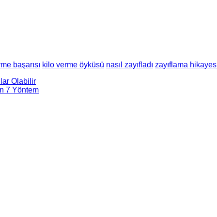
rme başarısı
kilo verme öyküsü
nasıl zayıfladı
zayıflama hikayes
ar Olabilir
çin 7 Yöntem