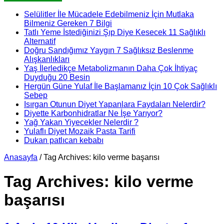
Selülitler İle Mücadele Edebilmeniz İçin Mutlaka
Bilmeniz Gereken 7 Bilgi
Tatlı Yeme İstediğinizi Şıp Diye Kesecek 11 Sağlıklı
Alternatif
Doğru Sandığımız Yaygın 7 Sağlıksız Beslenme
Alışkanlıkları
Yaş İlerledikçe Metabolizmanın Daha Çok İhtiyaç
Duyduğu 20 Besin
Hergün Güne Yulaf İle Başlamanız İçin 10 Çok Sağlıklı
Sebep
Isırgan Otunun Diyet Yapanlara Faydaları Nelerdir?
Diyette Karbonhidratlar Ne İşe Yarıyor?
Yağ Yakan Yiyecekler Nelerdir ?
Yulaflı Diyet Mozaik Pasta Tarifi
Dukan patlıcan kebabı
Anasayfa
/
Tag Archives: kilo verme başarısı
Tag Archives:
kilo verme
başarısı