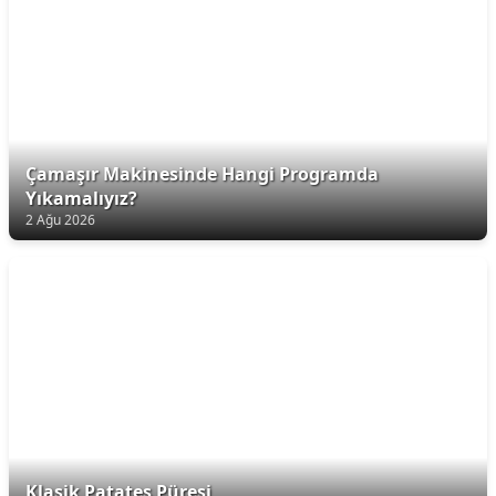
Çamaşır Makinesinde Hangi Programda
Yıkamalıyız?
2 Ağu 2026
Klasik Patates Püresi