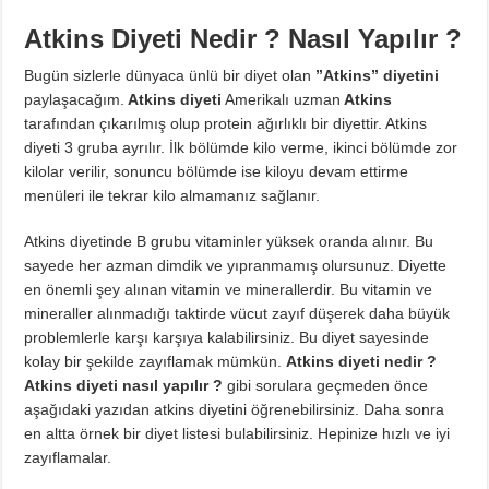
Diyette Karbonhidratlar Ne İşe Yarıyor?
Atkins Diyeti Nedir ? Nasıl Yapılır ?
Yağ Yakan Yiyecekler Nelerdir ?
Yulaflı Diyet Mozaik Pasta Tarifi
Bugün sizlerle dünyaca ünlü bir diyet olan
”Atkins” diyetini
paylaşacağım.
Atkins diyeti
Amerikalı uzman
Atkins
Dukan patlıcan kebabı
tarafından çıkarılmış olup protein ağırlıklı bir diyettir. Atkins
diyeti 3 gruba ayrılır. İlk bölümde kilo verme, ikinci bölümde zor
kilolar verilir, sonuncu bölümde ise kiloyu devam ettirme
menüleri ile tekrar kilo almamanız sağlanır.
Atkins diyetinde B grubu vitaminler yüksek oranda alınır. Bu
sayede her azman dimdik ve yıpranmamış olursunuz. Diyette
en önemli şey alınan vitamin ve minerallerdir. Bu vitamin ve
mineraller alınmadığı taktirde vücut zayıf düşerek daha büyük
problemlerle karşı karşıya kalabilirsiniz. Bu diyet sayesinde
kolay bir şekilde zayıflamak mümkün.
Atkins diyeti nedir ?
Atkins diyeti nasıl yapılır ?
gibi sorulara geçmeden önce
aşağıdaki yazıdan atkins diyetini öğrenebilirsiniz. Daha sonra
en altta örnek bir diyet listesi bulabilirsiniz. Hepinize hızlı ve iyi
zayıflamalar.