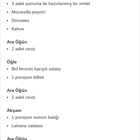
3 adet yumurta ile hazırlanmış bir omlet
Mozarella peyniri
Domates
Kahve
Ara Öğün
2 adet ceviz
Öğle
Bol limonlu karışık salata
1 porsiyon biftek
Ara Öğün
2 adet ceviz
Akşam
1 porsiyon somon balığı
Lahana salatası
Ara Öğün