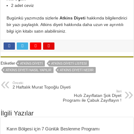
2 adet ceviz
Bugünkü yazımızda sizlerle
Atkins Diyeti
hakkında bilgilendirici
bir yazı paylaştık. Atkins diyeti hakkında daha uzun ve ayrıntılı
bilgi için kitabı satın alabilirsiniz.
Etiketler
ATKINS DIYETI
ATKINS DIYETI LISTESI
ATKINS DIYETI NASIL YAPILIR
ATKINS DIYETI NEDIR
Önceki
2 Haftalık Murat Topoğlu Diyeti
İleri
Hızlı Zayıflatan Şok Diyet
Programı ile Çabuk Zayıflayın !
İlgili Yazılar
Karın Bölgesi için 7 Günlük Beslenme Programı