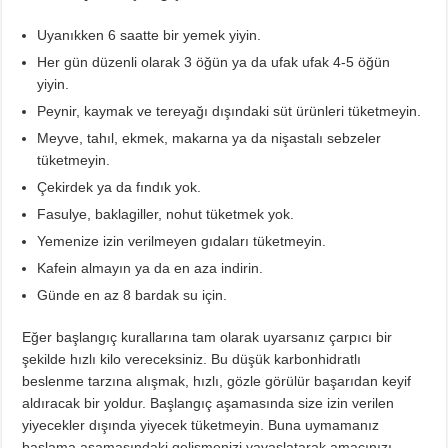
Uyanıkken 6 saatte bir yemek yiyin.
Her gün düzenli olarak 3 öğün ya da ufak ufak 4-5 öğün
yiyin.
Peynir, kaymak ve tereyağı dışındaki süt ürünleri tüketmeyin.
Meyve, tahıl, ekmek, makarna ya da nişastalı sebzeler
tüketmeyin.
Çekirdek ya da fındık yok.
Fasulye, baklagiller, nohut tüketmek yok.
Yemenize izin verilmeyen gıdaları tüketmeyin.
Kafein almayın ya da en aza indirin.
Günde en az 8 bardak su için.
Eğer başlangıç kurallarına tam olarak uyarsanız çarpıcı bir
şekilde hızlı kilo vereceksiniz. Bu düşük karbonhidratlı
beslenme tarzına alışmak, hızlı, gözle görülür başarıdan keyif
aldıracak bir yoldur. Başlangıç aşamasında size izin verilen
yiyecekler dışında yiyecek tüketmeyin. Buna uymamanız
başlama aşamasındaki gelişmenizi yavaşlatarak amacınızı