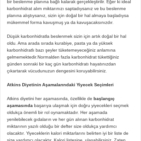
bir beslenme planına bağlı kalarak gerçekleştirilir. Eğer ki ideal
karbonhidrat alım miktarınızı saptadıysanız ve bu beslenme
planına alıştıysanız, sizin için doğal bir hal almaya başladıysa
mükemmel forma kavuşmuş ya da kavuşacaksınızdır.
Düşük karbonhidratla beslenmek sizin için artık doğal bir hal
oldu. Ama arada sırada kurabiye, pasta ya da yüksek
karbonhidratlı bazı şeyler tüketemeyeceğiniz anlamına
gelmemektedir.Normalden fazla karbonhidrat tükettiğiniz
günden sonraki bir kaç gün karbonhidratı hayatınızdan
çıkartarak vücudunuzun dengesini koruyabilirsiniz.
Atkins Diyetinin Aşamalarındaki Yiyecek Seçimleri
Atkins diyetini her aşamasında, özellikle de
başlangıç
aşamasında
başarıya ulaşmak için doğru yiyecekleri seçmek
oldukça önemli bir rol oynamaktadır. Her aşamada
yenilebilecek gıdaların ve her gün alınan karbonhidrat
miktarının yazılı olduğu bir defter size oldukça yardımcı
olacaktır. Yiyeceklerin kalori miktarlarını belirten iyi bir liste de
size yardımcı olacaktır. Kalori listesine ulaşabilirsiniz. Zaten