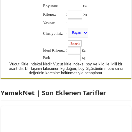
Boyunuz
:
Cm
Kilonuz
:
Kg
Yaşınız
:
:
Cinsiyetiniz
:
İdeal Kilonuz
:
Kg
Fark
:
Kg
Vücut Kitle İndeksi Nedir Vücut kitle indeksi boy ve kilo ile ilgili bir
orantıdır. Bir kişinin kilosunun kg değeri, boy ölçüsünün metre cinsi
değerinin karesine bölünmesiyle hesaplanır.
YemekNet | Son Eklenen Tarifler