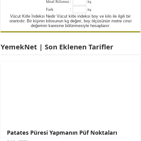
İdeal Kilonuz
:
Kg
Fark
:
Kg
Vücut Kitle İndeksi Nedir Vücut kitle indeksi boy ve kilo ile ilgili bir
orantıdır. Bir kişinin kilosunun kg değeri, boy ölçüsünün metre cinsi
değerinin karesine bölünmesiyle hesaplanır.
YemekNet | Son Eklenen Tarifler
Patates Püresi Yapmanın Püf Noktaları