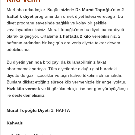
Diyette Karbonhidratlar Ne İşe Yarıyor?
Merhaba arkadaşlar. Bugün sizlerle
Dr. Murat Topoğlu
‘nun
2
Yağ Yakan Yiyecekler Nelerdir ?
haftalık diyet
programından örnek diyet listesi vereceğiz. Bu
Yulaflı Diyet Mozaik Pasta Tarifi
diyet programı sayesinde sağlıklı ve kolay bir şekilde
zayıflayabileceksiniz. Murat Topoğlu’nun bu diyeti bahar diyeti
Dukan patlıcan kebabı
olarak ta geçiyor. Ortalama
1 haftada 2 kilo
verebilirsiniz. 2
haftanın ardından bir kaç gün ara verip diyete tekrar devam
edebilirsiniz.
Bu diyetin yanında bitki çayı da kullanabilirsiniz fakat
abartmamak şartıyla. Tüm diyetlerde olduğu gibi buradaki
diyette de gazlı içecekler ve aşırı kahve tüketimi olmamalıdır.
Bunlara dikkat ettiğiniz sürece kilo vermenizde bir engel yoktur.
Hızlı kilo vermek
ve fit gözükmek için ise her gün yürüyüş/koşu
ile desteklemelisiniz.
Murat Topoğlu Diyeti 1. HAFTA
Kahvaltı