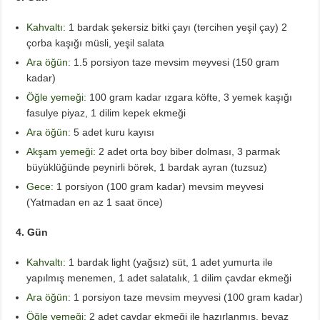
Kahvaltı:
1 bardak şekersiz bitki çayı (tercihen yeşil çay) 2
çorba kaşığı müsli, yeşil salata
Ara öğün:
1.5 porsiyon taze mevsim meyvesi (150 gram
kadar)
Öğle yemeği:
100 gram kadar ızgara köfte, 3 yemek kaşığı
fasulye piyaz, 1 dilim kepek ekmeği
Ara öğün:
5 adet kuru kayısı
Akşam yemeği:
2 adet orta boy biber dolması, 3 parmak
büyüklüğünde peynirli börek, 1 bardak ayran (tuzsuz)
Gece:
1 porsiyon (100 gram kadar) mevsim meyvesi
(Yatmadan en az 1 saat önce)
4. Gün
Kahvaltı:
1 bardak light (yağsız) süt, 1 adet yumurta ile
yapılmış menemen, 1 adet salatalık, 1 dilim çavdar ekmeği
Ara öğün:
1 porsiyon taze mevsim meyvesi (100 gram kadar)
Öğle yemeği:
2 adet çavdar ekmeği ile hazırlanmış, beyaz