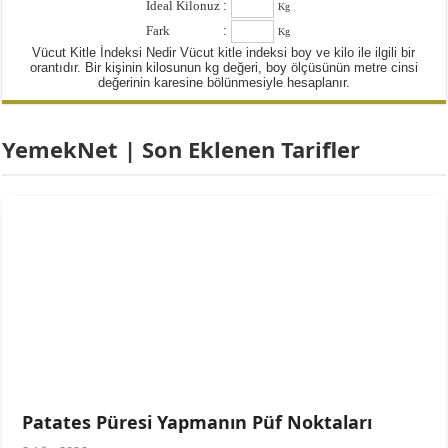
İdeal Kilonuz
:
Kg
Fark
:
Kg
Vücut Kitle İndeksi Nedir Vücut kitle indeksi boy ve kilo ile ilgili bir
orantıdır. Bir kişinin kilosunun kg değeri, boy ölçüsünün metre cinsi
değerinin karesine bölünmesiyle hesaplanır.
YemekNet | Son Eklenen Tarifler
Patates Püresi Yapmanın Püf Noktaları