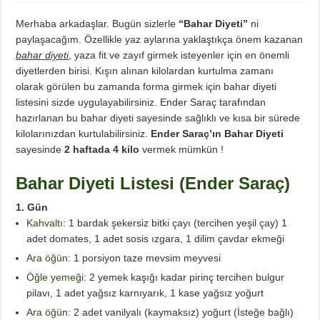
Diyette Karbonhidratlar Ne İşe Yarıyor?
Merhaba arkadaşlar. Bugün sizlerle
“Bahar Diyeti”
ni
Yağ Yakan Yiyecekler Nelerdir ?
paylaşacağım. Özellikle yaz aylarına yaklaştıkça önem kazanan
Yulaflı Diyet Mozaik Pasta Tarifi
bahar diyeti
, yaza fit ve zayıf girmek isteyenler için en önemli
Dukan patlıcan kebabı
diyetlerden birisi. Kışın alınan kilolardan kurtulma zamanı
olarak görülen bu zamanda forma girmek için bahar diyeti
listesini sizde uygulayabilirsiniz. Ender Saraç tarafından
hazırlanan bu bahar diyeti sayesinde sağlıklı ve kısa bir sürede
kilolarınızdan kurtulabilirsiniz.
Ender Saraç’ın Bahar Diyeti
sayesinde
2 haftada 4 kilo
vermek mümkün !
Bahar Diyeti Listesi (Ender Saraç)
1. Gün
Kahvaltı:
1 bardak şekersiz bitki çayı (tercihen yeşil çay) 1
adet domates, 1 adet sosis ızgara, 1 dilim çavdar ekmeği
Ara öğün:
1 porsiyon taze mevsim meyvesi
Öğle yemeği:
2 yemek kaşığı kadar pirinç tercihen bulgur
pilavı, 1 adet yağsız karnıyarık, 1 kase yağsız yoğurt
Ara öğün:
2 adet vanilyalı (kaymaksız) yoğurt (İsteğe bağlı)