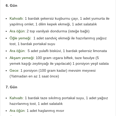
6. Gün
Kahvaltı:
1 bardak şekersiz kuşburnu çayı, 1 adet yumurta ile
yapılmış omlet, 1 dilim kepek ekmeği, 1 adet salatalık
Ara öğün:
2 top vanilyalı dondurma (isteğe bağlı)
Öğle yemeği:
1 adet sandviç ekmeği ile hazırlanmış yağsız
tost, 1 bardak portakal suyu
Ara öğün:
5 adet yulaflı bisküvi, 1 bardak şekersiz limonata
Akşam yemeği:
100 gram ızgara biftek, taze fasulye (5
yemek kaşığı zeytinyağı ile yapılacak) 1 porsiyon yeşil salata
Gece:
1 porsiyon (100 gram kadar) mevsim meyvesi
(Yatmadan en az 1 saat önce)
7. Gün
Kahvaltı:
1 bardak taze sıkılmış portakal suyu, 1 adet yağsız
hazırlanmış tost, 1 adet salatalık
Ara öğün:
1 adet haşlanmış mısır