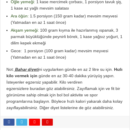
Öğle yemeği:
1 kase mercimek çorbası, 1 porsiyon tavuk şiş,
1 kase az yağlı mevsim salatası
Ara öğün:
1.5 porsiyon (150 gram kadar) mevsim meyvesi
(Yatmadan en az 1 saat önce)
Akşam yemeği:
100 gram kıyma ile hazırlanmış ıspanak, 3
parmak büyüklüğünde peynirli börek, 1 kase yağsız yoğurt, 1
dilim kepek ekmeği
Gece: 1 porsiyon (100 gram kadar) mevsim meyvesi
(Yatmadan en az 1 saat önce)
Not:
Bahar diyeti
ni uygularken günde en az 2 litre su için.
Hızlı
kilo vermek için
günde en az 30-40 dakika yürüyüş yapın.
İsteyenler egzersiz yapabilir. Kilo verdiren
egzersizlere buradan göz atabilirsiniz. Zayıflamak için ve fit bir
görünüme sahip olmak için bol bol aktivite ve spor
programlarına başlayın. Böylece hızlı kalori yakarak daha kolay
zayıflayabilirsiniz. Diğer diyet listelerine de göz atabilirsiniz.