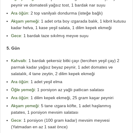
peynir ve domatesli yağsız tost, 1 bardak nar suyu
Ara öğün:
2 top vanilyalı dondurma (isteğe bağlı)
Akşam yemeği:
1 adet orta boy ızgarada balık, 1 kibrit kutusu
kadar helva, 1 kase yeşil salata, 1 dilim kepek ekmeği
Gece:
1 bardak taze sıkılmış meyve suyu
5. Gün
Kahvaltı:
1 bardak şekersiz bitki çayı (tercihen yeşil çay) 2
parmak kadar yağsız beyaz peynir, 1 adet domates ve
salatalık, 4 tane zeytin, 2 dilim kepek ekmeği
Ara öğün:
1 adet yeşil elma
Öğle yemeği:
1 porsiyon az yağlı patlıcan salatası
Ara öğün:
1 dilim kepek ekmeği, 25 gram kaşar peyniri
Akşam yemeği:
5 tane ızgara köfte, 1 adet haşlanmış
patates, 1 porsiyon mevsim salatası
Gece:
1 porsiyon (100 gram kadar) mevsim meyvesi
(Yatmadan en az 1 saat önce)