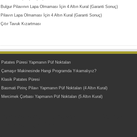
Bulgur Pilavının Lapa Olmaması İçin 4 Altın Kural (Garanti Sonuç)
Pilavın Lapa Olmaması İçin 4 Altın Kural (Garanti Sonuç)
Çıtır Tavuk Kızartması
Patates Püresi Yapmanın Püf Noktaları
Çamaşır Makinesinde Hangi Programda Yıkamalıyız?
Klasik Patates Püresi
Basmati Pirinç Pilavı Yapmanın Püf Noktaları (4 Altın Kural)
Mercimek Çorbası Yapmanın Püf Noktaları (5 Altın Kural)
YemekNet | Türkiye'nin En Kaliteli
Yemek Tarifleri