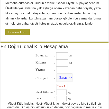
Diyette Karbonhidratlar Ne İşe Yarıyor?
Merhaba arkadaşlar. Bugün sizlerle “Bahar Diyeti” ni paylaşacağım.
Yağ Yakan Yiyecekler Nelerdir ?
Özellikle yaz aylarına yaklaştıkça önem kazanan bahar diyeti, yaza
fit ve zayıf girmek isteyenler için en önemli diyetlerden birisi. Kışın
Yulaflı Diyet Mozaik Pasta Tarifi
alınan kilolardan kurtulma zamanı olarak görülen bu zamanda forma
girmek için bahar diyeti listesini sizde uygulayabilirsiniz. Ender …
Dukan patlıcan kebabı
Devamını Oku..
En Doğru İdeal Kilo Hesaplama
Boyunuz
:
Cm
Kilonuz
:
Kg
Yaşınız
:
:
Cinsiyetiniz
:
İdeal Kilonuz
:
Kg
Fark
:
Kg
Vücut Kitle İndeksi Nedir Vücut kitle indeksi boy ve kilo ile ilgili bir
orantıdır. Bir kişinin kilosunun kg değeri, boy ölçüsünün metre cinsi