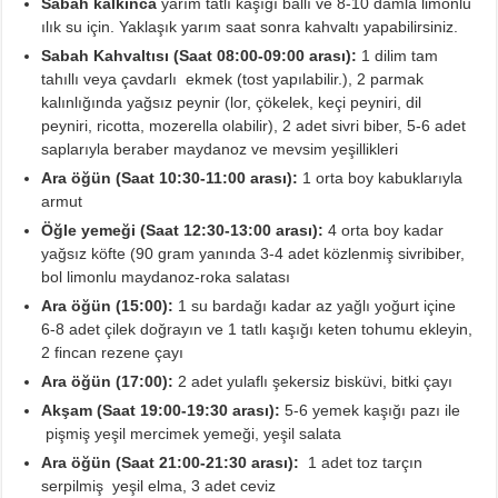
Sabah kalkınca
yarım tatlı kaşığı ballı ve 8-10 damla limonlu
ılık su için. Yaklaşık yarım saat sonra kahvaltı yapabilirsiniz.
Sabah Kahvaltısı (Saat 08:00-09:00 arası):
1 dilim tam
tahıllı veya çavdarlı ekmek (tost yapılabilir.), 2 parmak
kalınlığında yağsız peynir (lor, çökelek, keçi peyniri, dil
peyniri, ricotta, mozerella olabilir), 2 adet sivri biber, 5-6 adet
saplarıyla beraber maydanoz ve mevsim yeşillikleri
Ara öğün
(Saat 10:30-11:00 arası):
1 orta boy kabuklarıyla
armut
Öğle yemeği
(Saat 12:30-13:00 arası):
4 orta boy kadar
yağsız köfte (
90 gram yanında 3-4 adet közlenmiş sivribiber,
bol limonlu maydanoz-roka salatası
Ara öğün (15:00):
1 su bardağı kadar az yağlı yoğurt içine
6-8 adet çilek doğrayın ve 1 tatlı kaşığı keten tohumu ekleyin,
2 fincan rezene çayı
Ara öğün (17:00):
2 adet yulaflı şekersiz bisküvi, bitki çayı
Akşam (Saat 19:00-19:30 arası):
5-6 yemek kaşığı pazı ile
pişmiş yeşil mercimek yemeği, yeşil salata
Ara öğün (Saat 21:00-21:30 arası):
1 adet toz tarçın
serpilmiş yeşil elma, 3 adet ceviz