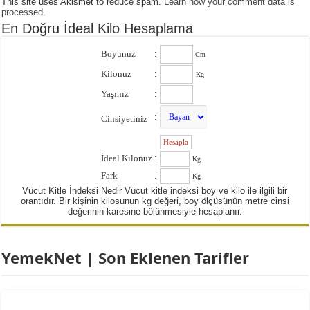
This site uses Akismet to reduce spam.
Learn how your comment data is
processed
.
En Doğru İdeal Kilo Hesaplama
Boyunuz
:
Cm
Kilonuz
:
Kg
Yaşınız
:
:
Cinsiyetiniz
:
İdeal Kilonuz
:
Kg
Fark
:
Kg
Vücut Kitle İndeksi Nedir Vücut kitle indeksi boy ve kilo ile ilgili bir
orantıdır. Bir kişinin kilosunun kg değeri, boy ölçüsünün metre cinsi
değerinin karesine bölünmesiyle hesaplanır.
YemekNet | Son Eklenen Tarifler