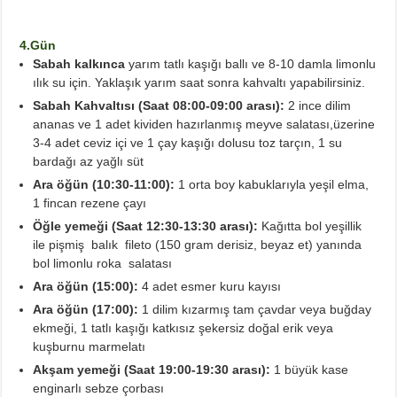
4.Gün
Sabah kalkınca
yarım tatlı kaşığı ballı ve 8-10 damla limonlu
ılık su için. Yaklaşık yarım saat sonra kahvaltı yapabilirsiniz.
Sabah Kahvaltısı (Saat 08:00-09:00 arası):
2 ince dilim
ananas ve 1 adet kividen hazırlanmış meyve salatası,üzerine
3-4 adet ceviz içi ve 1 çay kaşığı dolusu toz tarçın, 1 su
bardağı az yağlı süt
Ara öğün (10:30-11:00):
1 orta boy kabuklarıyla yeşil elma,
1 fincan rezene çayı
Öğle yemeği (Saat 12:30-13:30 arası):
Kağıtta bol yeşillik
ile pişmiş balık fileto (150 gram derisiz, beyaz et) yanında
bol limonlu roka salatası
Ara öğün (15:00):
4 adet esmer kuru kayısı
Ara öğün (17:00):
1 dilim kızarmış tam çavdar veya buğday
ekmeği, 1 tatlı kaşığı katkısız şekersiz doğal erik veya
kuşburnu marmelatı
Akşam yemeği (Saat 19:00-19:30 arası):
1 büyük kase
enginarlı sebze çorbası