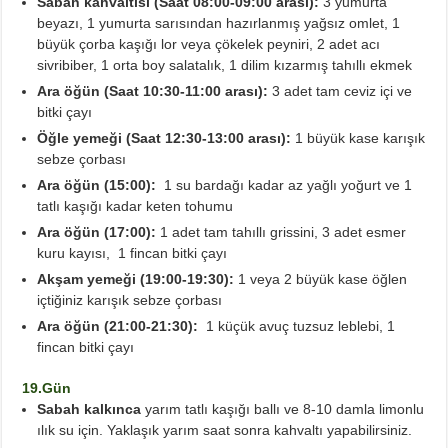
Sabah kahvaltısı (Saat 08:00-09:00 arası):
3 yumurta
beyazı, 1 yumurta sarısından hazırlanmış yağsız omlet, 1
büyük çorba kaşığı lor veya çökelek peyniri, 2 adet acı
sivribiber, 1 orta boy salatalık, 1 dilim kızarmış tahıllı ekmek
Ara öğün (Saat 10:30-11:00 arası):
3 adet tam ceviz içi ve
bitki çayı
Öğle yemeği (Saat 12:30-13:00 arası):
1 büyük kase karışık
sebze çorbası
Ara öğün (15:00):
1 su bardağı kadar az yağlı yoğurt ve 1
tatlı kaşığı kadar keten tohumu
Ara öğün (17:00):
1 adet tam tahıllı grissini, 3 adet esmer
kuru kayısı, 1 fincan bitki çayı
Akşam yemeği (19:00-19:30):
1 veya 2 büyük kase öğlen
içtiğiniz karışık sebze çorbası
Ara öğün (21:00-21:30):
1 küçük avuç tuzsuz leblebi, 1
fincan bitki çayı
19.Gün
Sabah kalkınca
yarım tatlı kaşığı ballı ve 8-10 damla limonlu
ılık su için. Yaklaşık yarım saat sonra kahvaltı yapabilirsiniz.