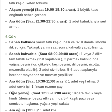
tatlı kaşığı keten tohumu
Akşam yemeği (Saat 19:00-19:30 arası):
1 büyük kase
enginarlı sebze çorbası
Ara öğün (Saat 21:00-21:30 arası):
1 adet kabuklarıyla sert
armut
6.Gün
Sabah kalkınca
yarım tatlı kaşığı ballı ve 8-10 damla limonlu
ılık su için. Yaklaşık yarım saat sonra kahvaltı yapabilirsiniz.
Sabah kahvaltısı (Saat 08:00-09:00 arası):
1 veya
2 dilim
tam tahıllı ekmek (tost yapılabilir.), 2 parmak kalınlığında
yağsız peynir (lor, çökelek, keçi peyniri, dil peyniri, ricotta,
mozerella olabilir), 2 adet sivri biber, 5-6 adet saplarıyla
beraber maydanoz ve mevsim yeşillikleri
Ara öğün (Saat 10:30-11:00 arası):
1 adet yeşil elma, 3
adet ceviz içi, 1 fincan rezene çayı
Öğle yemeği (Saat 12:30-13:00 arası):
Izgara tavuk veya
hindi (derisiz- beyaz etli) yanında 3-4 kaşık pazı veya
semizotu haşlama, yağsız yeşil salata
Ara öğün (15:00):
1 adet kivi