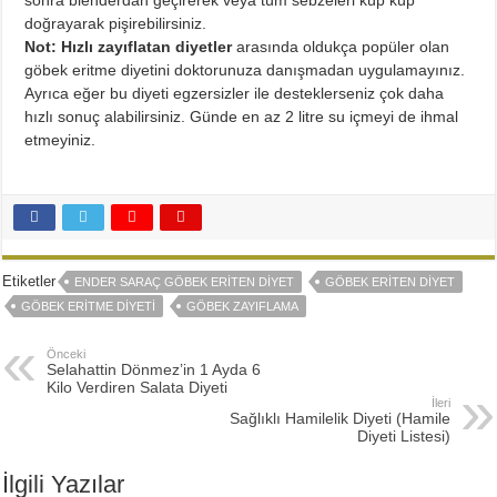
doğrayarak pişirebilirsiniz.
Not:
Hızlı zayıflatan diyetler
arasında oldukça popüler olan
göbek eritme diyetini doktorunuza danışmadan uygulamayınız.
Ayrıca eğer bu diyeti egzersizler ile desteklerseniz çok daha
hızlı sonuç alabilirsiniz. Günde en az 2 litre su içmeyi de ihmal
etmeyiniz.
Etiketler
ENDER SARAÇ GÖBEK ERITEN DIYET
GÖBEK ERITEN DIYET
GÖBEK ERITME DIYETI
GÖBEK ZAYIFLAMA
Önceki
Selahattin Dönmez’in 1 Ayda 6
Kilo Verdiren Salata Diyeti
İleri
Sağlıklı Hamilelik Diyeti (Hamile
Diyeti Listesi)
İlgili Yazılar