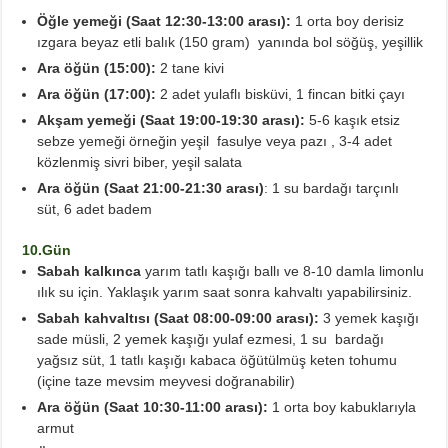
Öğle yemeği (Saat 12:30-13:00 arası):
1 orta boy derisiz
ızgara beyaz etli balık (150 gram) yanında bol söğüş, yeşillik
Ara öğün (15:00):
2 tane kivi
Ara öğün (17:00):
2 adet yulaflı bisküvi, 1 fincan bitki çayı
Akşam yemeği (Saat 19:00-19:30 arası):
5-6 kaşık etsiz
sebze yemeği örneğin yeşil fasulye veya pazı , 3-4 adet
közlenmiş sivri biber, yeşil salata
Ara öğün (Saat 21:00-21:30 arası)
: 1 su bardağı tarçınlı
süt, 6 adet badem
10.Gün
Sabah kalkınca
yarım tatlı kaşığı ballı ve 8-10 damla limonlu
ılık su için. Yaklaşık yarım saat sonra kahvaltı yapabilirsiniz.
Sabah kahvaltısı (Saat 08:00-09:00 arası):
3 yemek kaşığı
sade müsli, 2 yemek kaşığı yulaf ezmesi, 1 su bardağı
yağsız süt, 1 tatlı kaşığı kabaca öğütülmüş keten tohumu
(içine taze mevsim meyvesi doğranabilir)
Ara öğün (Saat 10:30-11:00 arası):
1 orta boy kabuklarıyla
armut