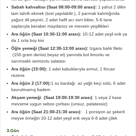
Sabah kahvaltısı (Saat 08:00-09:00 arası):
1 yahut
2 dilim
tam tahıllı ekmek (tost yapılabilir.), 2 parmak kalınlığında
yağsız dil peyniri, 2 adet hafif acı sivri biber, 5-6 tane
saplarıyla beraber maydanoz ve mevsim yeşillikleri
Ara öğün (Saat 10:30-11:00 arası):
10-12 adet yeşil erik ya
da
1 orta boy kivi
Öğle yemeği (Saat 12:30-13:00 arası):
Izgara balık fileto
(150 gram derisiz,beyaz et) yanında bol limonlu ve
sarımsaklı semizotu salatası
Ara öğün (15:00):
1 adet kabuklarıyla armut, 1 fincan
rezene
Ara öğün 2 (17:00):
1 su bardağı az yağlı keçi sütü, 6 adet
kavrulmamış badem
Akşam yemeği (Saat 19:00-19:30 arası)
: 1 veya 2 kase
mevsime uygun sebze çorbası (unsuz, patatessiz)
Ara öğün (Saat 21:00-21:30 arası):
1 porsiyon az şekerli
meyve örneğin 10-12 adet yeşil erik veya 6-8 adet çilek
3.Gün