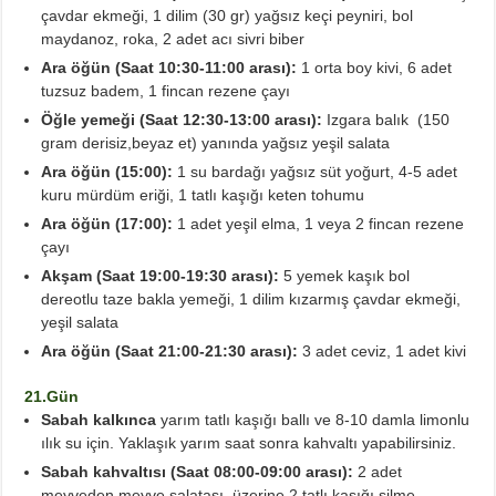
çavdar ekmeği, 1 dilim (30 gr) yağsız keçi peyniri, bol
maydanoz, roka, 2 adet acı sivri biber
Ara öğün (Saat 10:30-11:00 arası):
1 orta boy kivi, 6 adet
tuzsuz badem, 1 fincan rezene çayı
Öğle yemeği (Saat 12:30-13:00 arası):
Izgara balık (150
gram derisiz,beyaz et) yanında yağsız yeşil salata
Ara öğün (15:00):
1 su bardağı yağsız süt yoğurt, 4-5 adet
kuru mürdüm eriği, 1 tatlı kaşığı keten tohumu
Ara öğün (17:00):
1 adet yeşil elma, 1 veya 2 fincan rezene
çayı
Akşam (Saat 19:00-19:30 arası):
5 yemek kaşık bol
dereotlu taze bakla yemeği, 1 dilim kızarmış çavdar ekmeği,
yeşil salata
Ara öğün (Saat 21:00-21:30 arası)
:
3 adet ceviz, 1 adet kivi
21.Gün
Sabah kalkınca
yarım tatlı kaşığı ballı ve 8-10 damla limonlu
ılık su için. Yaklaşık yarım saat sonra kahvaltı yapabilirsiniz.
Sabah kahvaltısı (Saat 08:00-09:00 arası):
2 adet
meyveden meyve salatası, üzerine 2 tatlı kaşığı silme