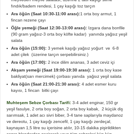
fındık/badem rendesi, 1 çay kaşığı toz tarçın
Ara öğün (Saat 10:30-11:00 arası):
1 orta boy armut, 1
fincan rezene çayı
Öğle yemeği (Saat 12:30-13:00 arası):
Izgara dana bonfile
(
90 gram yağsız-3 orta boy köfte kadar) yanında yağsız yeşil
salata
Ara öğün (15:00):
3 yemek kaşığı yağsız yoğurt ve 6-8
adet çilek (üzerine tarçın serpebilirsiniz.)
Ara öğün (17:00):
2 ince dilim ananas, 3 adet ceviz içi
Akşam yemeği (Saat 19:00-19:30 arası):
1 orta boy kase
bakliyat(sarı mercimek) çorbası yanıda yağsız yeşil salata
Ara öğün (Saat 21:00-21:30 arası):
4 adet esmer kuru
kayısı, 1 fincan bitki çayı
Muhteşem Sebze Çorbası Tarifi:
3-4 adet enginar, 150 gr
yeşil fasulye, 2 orta boy soğan,
2 orta boy kabak,
2 küçük diş
sarımsak, 1 adet acı sivri biber, 3-4 tane saplarıyla maydanoz
ve dereotu, 1 çay kaşığı zencefil, 1 çay kaşığı zerdeçal,
kaynayan 1,5 litre su içerisine atılır, 10-15 dakika pişirildikten
sonra blenderdan geçirerek veya tüm sebzeleri küp küp