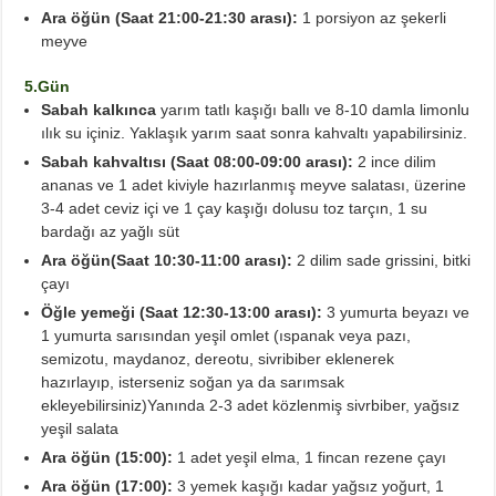
Ara öğün (Saat 21:00-21:30 arası):
1 porsiyon az şekerli
meyve
5.Gün
Sabah kalkınca
yarım tatlı kaşığı ballı ve 8-10 damla limonlu
ılık su içiniz. Yaklaşık yarım saat sonra kahvaltı yapabilirsiniz.
Sabah kahvaltısı (Saat 08:00-09:00 arası):
2 ince dilim
ananas ve 1 adet kiviyle hazırlanmış meyve salatası, üzerine
3-4 adet ceviz içi ve 1 çay kaşığı dolusu toz tarçın, 1 su
bardağı az yağlı süt
A
ra öğün(Saat 10:30-11:00 arası):
2 dilim sade grissini, bitki
çayı
Öğle yemeği (Saat 12:30-13:00 arası):
3 yumurta beyazı ve
1 yumurta sarısından yeşil omlet (ıspanak veya pazı,
semizotu, maydanoz, dereotu, sivribiber eklenerek
hazırlayıp, isterseniz soğan ya da sarımsak
ekleyebilirsiniz)Yanında 2-3 adet közlenmiş sivrbiber, yağsız
yeşil salata
Ara öğün (15:00):
1 adet yeşil elma, 1 fincan rezene çayı
Ara öğün (17:00):
3 yemek kaşığı kadar yağsız yoğurt, 1