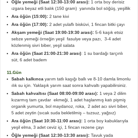
Öğle yemeği (Saat 12:30-13:00 arası):
1 orta boy derisiz
ızgara beyaz etli balık (150 gram) yanında bol söğüş, yeşillik
Ara öğün (15:00):
2 tane kivi
Ara öğün (17:00):
2 adet yulaflı bisküvi, 1 fincan bitki çayı
Akşam yemeği (Saat 19:00-19:30 arası):
5-6 kaşık etsiz
sebze yemeği örneğin yeşil fasulye veya pazı, 3-4 adet
közlenmiş sivri biber, yeşil salata
Ara öğün (Saat 21:00-21:30 arası)
: 1 su bardağı tarçınlı
süt, 6 adet badem
11.Gün
Sabah kalkınca
yarım tatlı kaşığı ballı ve 8-10 damla limonlu
ılık su için. Yaklaşık yarım saat sonra kahvaltı yapabilirsiniz.
Sabah kahvaltısı (Saat 08:00-09:00 arası):
1 veya 2 dilim
kızarmış tam çavdar ekmeği, 1 adet haşlanmış katı pişmiş
organik yumurta, bol maydanoz, roka, 2 adet acı sivri biber,
5 adet zeytin (sıcak suda bekletilmiş – tuzsuz, yağsız)
Ara öğün (Saat 10:30-11:00 arası):
1 orta boy kabuklarıyla
yeşil elma, 3 adet ceviz içi, 1 fincan rezene çayı
Öğle yemeği (Saat 12:30-13:30 arası):
Tavuk yada