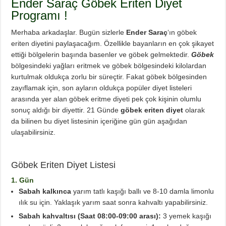
Ender Saraç Göbek Eriten Diyet
Diyette Karbonhidratlar Ne İşe Yarıyor?
Programı !
Yağ Yakan Yiyecekler Nelerdir ?
Merhaba arkadaşlar. Bugün sizlerle
Ender Saraç
‘ın göbek
Yulaflı Diyet Mozaik Pasta Tarifi
eriten diyetini paylaşacağım. Özellikle bayanların en çok şikayet
Dukan patlıcan kebabı
ettiği bölgelerin başında basenler ve göbek gelmektedir.
Göbek
bölgesindeki yağları eritmek ve göbek bölgesindeki kilolardan
kurtulmak oldukça zorlu bir süreçtir. Fakat göbek bölgesinden
zayıflamak için, son ayların oldukça popüler diyet listeleri
arasında yer alan göbek eritme diyeti pek çok kişinin olumlu
sonuç aldığı bir diyettir. 21 Günde
göbek eriten diyet
olarak
da bilinen bu diyet listesinin içeriğine gün gün aşağıdan
ulaşabilirsiniz.
Göbek Eriten Diyet Listesi
1. Gün
Sabah kalkınca
yarım tatlı kaşığı ballı ve 8-10 damla limonlu
ılık su için. Yaklaşık yarım saat sonra kahvaltı yapabilirsiniz.
Sabah kahvaltısı (Saat 08:00-09:00 arası):
3 yemek kaşığı