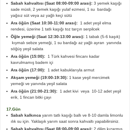
Sabah kahvaltısı (Saat 08:00-09:00 arası):
3 yemek kaşığı
sade müsli, 2 yemek kaşığı yulaf ezmesi, 1 su bardağı
yağsız süt veya az yağlı keçi sütü
Ara öğün (Saat 10:30-11:00 arası):
1 adet yeşil elma
rendesi, üzerine 1 tatlı kaşığı toz tarçın serpilcek
Öğle yemeği (Saat 12:30-13:00 arası):
1 tabak (5-6 kaşık)
kıymalı sebze yemeği, 1 su bardağı az yağlı ayran yanında
söğüş yeşil salata
Ara öğün (15:00):
1 Türk kahvesi fincanı kadar
kavrulmamış badem içi
Ara öğün (17:00):
1 adet kabuklarıyla armut
Akşam yemeği (19:00-19:30):
1 kase yeşil mercimek
yemeği ve yanında yeşil salata
Ara öğün (21:00-21:30):
1 adet kivi veya 10-12 adet yeşil
erik, 1 fincan bitki çayı
17.Gün
Sabah kalkınca
yarım tatlı kaşığı ballı ve 8-10 damla limonlu
ılık su için. Yaklaşık yarım saat sonra kahvaltı yapabilirsiniz.
Sabah kahvaltısı (Saat 08:00-09:00 arası):
2 dilim kızarmış