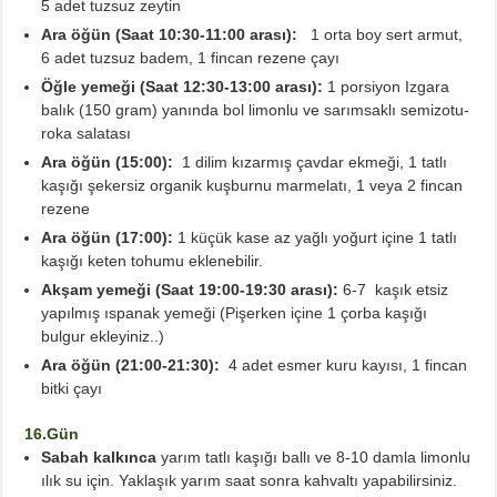
5 adet tuzsuz zeytin
Ara öğün (Saat 10:30-11:00 arası):
1 orta boy sert armut,
6 adet tuzsuz badem, 1 fincan rezene çayı
Öğle yemeği (Saat 12:30-13:00 arası):
1 porsiyon Izgara
balık (150 gram) yanında bol limonlu ve sarımsaklı semizotu-
roka salatası
Ara öğün (15:00):
1 dilim kızarmış çavdar ekmeği, 1 tatlı
kaşığı şekersiz organik kuşburnu marmelatı, 1 veya 2 fincan
rezene
Ara öğün (17:00):
1 küçük kase az yağlı yoğurt içine 1 tatlı
kaşığı keten tohumu eklenebilir.
Akşam yemeği (Saat 19:00-19:30 arası):
6-7 kaşık etsiz
yapılmış ıspanak yemeği (Pişerken içine 1 çorba kaşığı
bulgur ekleyiniz..)
Ara öğün (21:00-21:30):
4 adet esmer kuru kayısı, 1 fincan
bitki çayı
16.Gün
Sabah kalkınca
yarım tatlı kaşığı ballı ve 8-10 damla limonlu
ılık su için. Yaklaşık yarım saat sonra kahvaltı yapabilirsiniz.