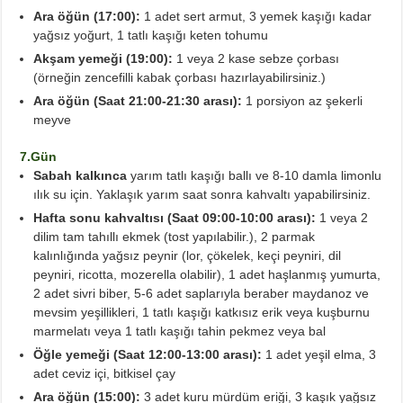
Ara öğün (17:00):
1 adet sert armut, 3 yemek kaşığı kadar
yağsız yoğurt, 1 tatlı kaşığı keten tohumu
Akşam yemeği (19:00):
1 veya 2 kase sebze çorbası
(örneğin zencefilli kabak çorbası hazırlayabilirsiniz.)
Ara öğün (Saat 21:00-21:30 arası):
1 porsiyon az şekerli
meyve
7.Gün
Sabah kalkınca
yarım tatlı kaşığı ballı ve 8-10 damla limonlu
ılık su için. Yaklaşık yarım saat sonra kahvaltı yapabilirsiniz.
Hafta sonu kahvaltısı (Saat 09:00-10:00 arası):
1 veya
2
dilim tam tahıllı ekmek (tost yapılabilir.), 2 parmak
kalınlığında yağsız peynir (lor, çökelek, keçi peyniri, dil
peyniri, ricotta, mozerella olabilir), 1 adet haşlanmış yumurta,
2 adet sivri biber, 5-6 adet saplarıyla beraber maydanoz ve
mevsim yeşillikleri, 1 tatlı kaşığı katkısız erik veya kuşburnu
marmelatı veya 1 tatlı kaşığı tahin pekmez veya bal
Öğle yemeği (Saat 12:00-13:00 arası):
1 adet yeşil elma, 3
adet ceviz içi, bitkisel çay
Ara öğün (15:00):
3 adet kuru mürdüm eriği, 3 kaşık yağsız