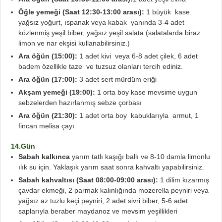
Öğle yemeği (Saat 12:30-13:00 arası):
1 büyük kase
yağsız yoğurt, ıspanak veya kabak yanında 3-4 adet
közlenmiş yeşil biber, yağsız yeşil salata (salatalarda biraz
limon ve nar ekşisi kullanabilirsiniz.)
Ara öğün (15:00):
1 adet kivi veya 6-8 adet çilek, 6 adet
badem özellikle taze ve tuzsuz olanları tercih ediniz.
Ara öğün (17:00):
3 adet sert mürdüm eriği
Akşam yemeği (19:00):
1 orta boy kase mevsime uygun
sebzelerden hazırlanmış sebze çorbası
Ara öğün (21:30):
1 adet orta boy kabuklarıyla armut, 1
fincan melisa çayı
14.Gün
Sabah kalkınca
yarım tatlı kaşığı ballı ve 8-10 damla limonlu
ılık su için. Yaklaşık yarım saat sonra kahvaltı yapabilirsiniz.
Sabah kahvaltısı (Saat 08:00-09:00 arası):
1 dilim kızarmış
çavdar ekmeği, 2 parmak kalınlığında mozerella peyniri veya
yağsız az tuzlu keçi peyniri, 2 adet sivri biber, 5-6 adet
saplarıyla beraber maydanoz ve mevsim yeşillikleri