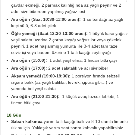
çavdar ekmeği, 2 parmak kalınlığında az yağlı peynir ve 2
adet sivri biberden yapılmış yağsız tost
Ara öğün (Saat 10:30-11:00 arası):
1 su bardağı az yağlı
keçi sütü, 6-8 adet çilek
Öğle yemeği (Saat 12:30-13:00 arası):
1 büyük kase yağsız
yeşil salata üzerine 2 çorba kaşığı yağsız lor veya çökelek
peyniri, 1 adet haşlanmış yumurta ile 3-4 adet tam taze
ceviz içi veya badem üzerine 1 tatlı kaşığı zeytinyağı
Ara öğün (15:00):
1 adet yeşil elma, 1 fincan bitki çayı
Ara öğün (17:00):
2 adet salatalık ve acı sivribiber
Akşam yemeği (19:00-19:30):
1 porsiyon fırında sebzeli
ızgara balık (az yağlı balıklar, levrek, çipura gibi…) ve
yanında bol yeşil salata
Ara öğün (21:00-21:30):
1 küçük avuç tuzsuz leblebi, 1
fincan bitki çayı
18.Gün
Sabah kalkınca
yarım tatlı kaşığı ballı ve 8-10 damla limonlu
ılık su için. Yaklaşık yarım saat sonra kahvaltı yapabilirsiniz.