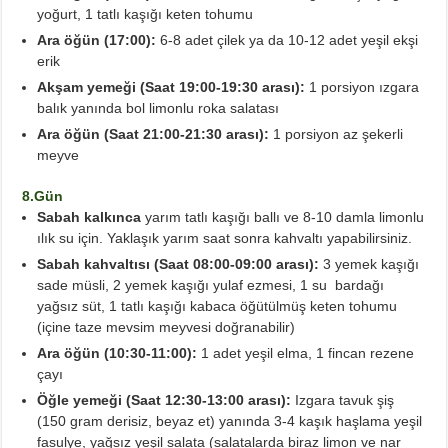
yoğurt, 1 tatlı kaşığı keten tohumu
Ara öğün (17:00):
6-8 adet çilek ya da 10-12 adet yeşil ekşi
erik
Akşam yemeği (Saat 19:00-19:30 arası):
1 porsiyon ızgara
balık yanında bol limonlu roka salatası
Ara öğün (Saat 21:00-21:30 arası):
1 porsiyon az şekerli
meyve
8.Gün
Sabah kalkınca
yarım tatlı kaşığı ballı ve 8-10 damla limonlu
ılık su için. Yaklaşık yarım saat sonra kahvaltı yapabilirsiniz.
Sabah kahvaltısı (Saat 08:00-09:00 arası):
3 yemek kaşığı
sade müsli, 2 yemek kaşığı yulaf ezmesi, 1 su bardağı
yağsız süt, 1 tatlı kaşığı kabaca öğütülmüş keten tohumu
(içine taze mevsim meyvesi doğranabilir)
Ara öğün (10:30-11:00):
1 adet yeşil elma, 1 fincan rezene
çayı
Öğle yemeği (Saat 12:30-13:00 arası):
Izgara tavuk şiş
(
150 gram derisiz, beyaz et) yanında 3-4 kaşık haşlama yeşil
fasulye, yağsız yeşil salata (salatalarda biraz limon ve nar