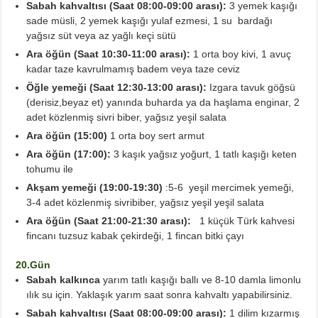
Sabah kahvaltısı (Saat 08:00-09:00 arası):
3 yemek kaşığı
sade müsli, 2 yemek kaşığı yulaf ezmesi, 1 su bardağı
yağsız süt veya az yağlı keçi sütü
Ara öğün (Saat 10:30-11:00 arası):
1 orta boy kivi, 1 avuç
kadar taze kavrulmamış badem veya taze ceviz
Öğle yemeği (Saat 12:30-13:00 arası):
Izgara tavuk göğsü
(derisiz,beyaz et) yanında buharda ya da haşlama enginar, 2
adet közlenmiş sivri biber, yağsız yeşil salata
Ara öğün (15:00)
1 orta boy sert armut
Ara öğün
(17:00):
3 kaşık yağsız yoğurt, 1 tatlı kaşığı keten
tohumu ile
Akşam yemeği (19:00-19:30)
:5-6 yeşil mercimek yemeği,
3-4 adet közlenmiş sivribiber, yağsız yeşil yeşil salata
Ara öğün (Saat 21:00-21:30 arası):
1 küçük Türk kahvesi
fincanı tuzsuz kabak çekirdeği, 1 fincan bitki çayı
20.Gün
Sabah kalkınca
yarım tatlı kaşığı ballı ve 8-10 damla limonlu
ılık su için. Yaklaşık yarım saat sonra kahvaltı yapabilirsiniz.
Sabah kahvaltısı (Saat 08:00-09:00 arası):
1 dilim kızarmış