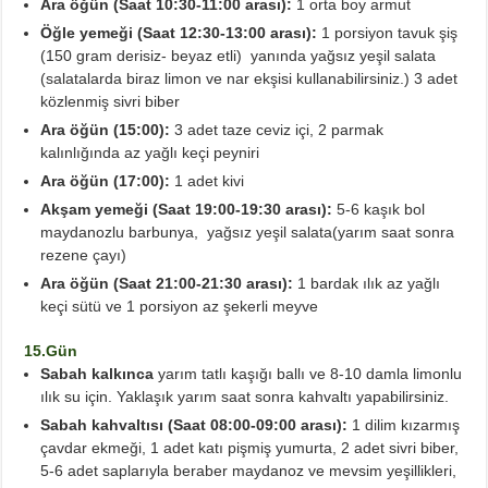
Ara öğün (Saat 10:30-11:00 arası):
1 orta boy armut
Öğle yemeği (Saat 12:30-13:00 arası):
1 porsiyon tavuk şiş
(150 gram derisiz- beyaz etli) yanında yağsız yeşil salata
(salatalarda biraz limon ve nar ekşisi kullanabilirsiniz.) 3 adet
közlenmiş sivri biber
Ara öğün (15:00):
3 adet taze ceviz içi, 2 parmak
kalınlığında az yağlı keçi peyniri
Ara öğün (17:00):
1 adet kivi
Akşam yemeği (Saat 19:00-19:30 arası):
5-6 kaşık bol
maydanozlu barbunya, yağsız yeşil salata(yarım saat sonra
rezene çayı)
Ara öğün (Saat 21:00-21:30 arası):
1 bardak ılık az yağlı
keçi sütü ve 1 porsiyon az şekerli meyve
15.Gün
Sabah kalkınca
yarım tatlı kaşığı ballı ve 8-10 damla limonlu
ılık su için. Yaklaşık yarım saat sonra kahvaltı yapabilirsiniz.
Sabah kahvaltısı (Saat 08:00-09:00 arası):
1 dilim kızarmış
çavdar ekmeği, 1 adet katı pişmiş yumurta, 2 adet sivri biber,
5-6 adet saplarıyla beraber maydanoz ve mevsim yeşillikleri,