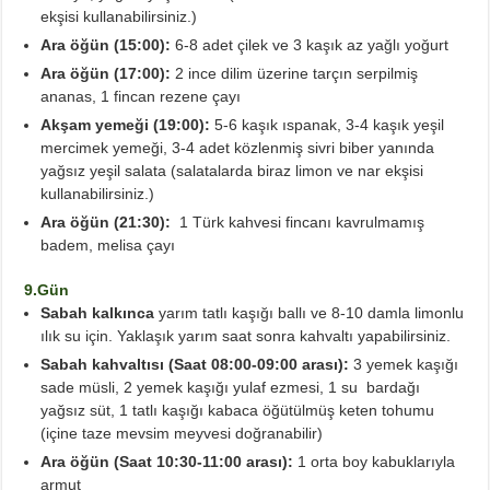
ekşisi kullanabilirsiniz.)
Ara öğün
(15:00):
6-8 adet çilek ve 3 kaşık az yağlı yoğurt
Ara öğün (17:00):
2 ince dilim üzerine tarçın serpilmiş
ananas, 1 fincan rezene çayı
Akşam yemeği (19:00):
5-6 kaşık ıspanak, 3-4 kaşık yeşil
mercimek yemeği, 3-4 adet közlenmiş sivri biber yanında
yağsız yeşil salata (salatalarda biraz limon ve nar ekşisi
kullanabilirsiniz.)
Ara öğün (21:30):
1 Türk kahvesi fincanı kavrulmamış
badem, melisa çayı
9.Gün
Sabah kalkınca
yarım tatlı kaşığı ballı ve 8-10 damla limonlu
ılık su için. Yaklaşık yarım saat sonra kahvaltı yapabilirsiniz.
Sabah kahvaltısı (Saat 08:00-09:00 arası):
3 yemek kaşığı
sade müsli, 2 yemek kaşığı yulaf ezmesi, 1 su bardağı
yağsız süt, 1 tatlı kaşığı kabaca öğütülmüş keten tohumu
(içine taze mevsim meyvesi doğranabilir)
Ara öğün (Saat 10:30-11:00 arası):
1 orta boy kabuklarıyla
armut