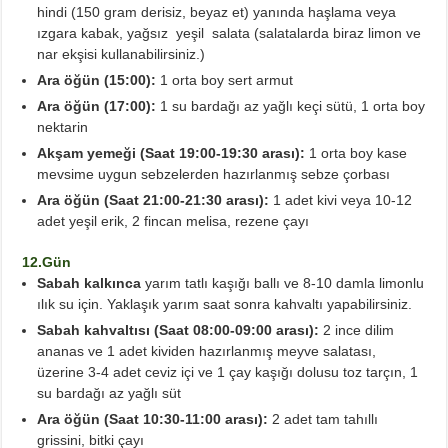
hindi
(150 gram derisiz, beyaz et) yanında haşlama veya
ızgara kabak, yağsız yeşil salata (salatalarda biraz limon ve
nar ekşisi kullanabilirsiniz.)
Ara öğün (15:00):
1 orta boy sert armut
Ara öğün (17:00):
1 su bardağı az yağlı keçi sütü, 1 orta boy
nektarin
Akşam yemeği (Saat 19:00-19:30 arası):
1 orta boy kase
mevsime uygun sebzelerden hazırlanmış sebze çorbası
Ara öğün (Saat 21:00-21:30 arası):
1 adet kivi veya 10-12
adet yeşil erik, 2 fincan melisa, rezene çayı
12.Gün
Sabah kalkınca
yarım tatlı kaşığı ballı ve 8-10 damla limonlu
ılık su için. Yaklaşık yarım saat sonra kahvaltı yapabilirsiniz.
Sabah kahvaltısı (Saat 08:00-09:00 arası):
2 ince dilim
ananas ve 1 adet kividen hazırlanmış meyve salatası,
üzerine 3-4 adet ceviz içi ve 1 çay kaşığı dolusu toz tarçın, 1
su bardağı az yağlı süt
Ara öğün (Saat 10:30-11:00 arası):
2 adet tam tahıllı
grissini, bitki çayı