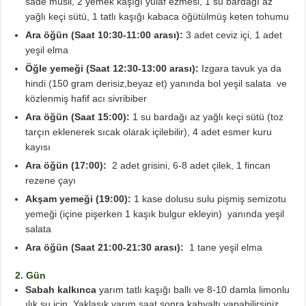
sade müsli, 2 yemek kaşığı yulaf ezmesi, 1 su bardağı az
yağlı keçi sütü, 1 tatlı kaşığı kabaca öğütülmüş keten tohumu
Ara öğün (Saat 10:30-11:00 arası):
3 adet ceviz içi,
1 adet
yeşil elma
Öğle yemeği (Saat 12:30-13:00 arası):
Izgara tavuk ya da
hindi (150 gram derisiz,beyaz et) yanında bol yeşil salata ve
közlenmiş hafif acı sivribiber
Ara öğün (Saat 15:00):
1 su bardağı az yağlı keçi sütü (toz
tarçın eklenerek sıcak olarak içilebilir), 4 adet esmer kuru
kayısı
Ara öğün (17:00):
2 adet grisini, 6-8 adet çilek, 1 fincan
rezene çayı
Akşam yemeği (19:00):
1 kase dolusu sulu pişmiş semizotu
yemeği (içine pişerken 1 kaşık bulgur ekleyin) yanında yeşil
salata
Ara öğün (Saat 21:00-21:30 arası):
1 tane yeşil elma
2. Gün
Sabah kalkınca
yarım tatlı kaşığı ballı ve 8-10 damla limonlu
ılık su için. Yaklaşık yarım saat sonra kahvaltı yapabilirsiniz.