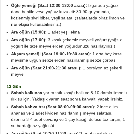
Öğle yemeği (Saat 12:30-13:00 arası):
Izgarada yağsız
dana bonfile veya yağsız kuzu eti~80-90 gr yanında,
közlenmiş sivri biber, yeşil salata (salatalarda biraz limon ve
nar ekşisi kullanabilirsiniz.)
Ara öğün (15:00):
1 adet yeşil elma
Ara öğün (17:00):
3 kaşık şekersiz meyveli yoğurt (yağsız
yoğurt ile taze meyvelerden yoğurdunuzu hazırlayınız.)
Akşam yemeği (Saat 19:00-19:30 arası):
1 orta boy kase
mevsime uygun sebzelerden hazırlanmış sebze çorbası
Ara öğün (Saat 21:00-21:30 arası ):
1 porsiyon az şekerli
meyve
13.Gün
Sabah kalkınca
yarım tatlı kaşığı ballı ve 8-10 damla limonlu
ılık su için. Yaklaşık yarım saat sonra kahvaltı yapabilirsiniz.
Sabah kahvaltısı (Saat 08:00-09:00 arası):
2 ince dilim
ananas ve 1 adet kividen hazırlanmış meyve salatası,
üzerine 3-4 adet ceviz içi ve 1 çay kaşığı dolusu toz tarçın, 1
su bardağı az yağlı süt
Ara öğün (Saat 10:30-11:00 arası):
1 adet yeşil elma