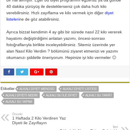
40 dakika yürüyüş ile desteklerseniz çok daha hızlı kilo
verebilirsiniz. Hızlı zayıflama ve kilo vermek için diğer
diyet
listeleri
ne de göz atabilirsiniz.
Ayrıca bizzat kendimin 4 ay gibi bir sürede nasıl 22 kilo vererek
hayatımı değiştirdiğimi anlatan yazımı, öncesi-sonrası
fotoğraflarıyla birlikte inceleyebilirsiniz. Sitemiz üzerinde yer
alan Nasıl Kilo Verdim ? bölümünü ziyaret etmenizi ve yazımı
okumanızı şiddetle öneriyorum. Hepinize iyi kilo vermeler 🙂
Etiketler
ALKALI DIYET MENÜSÜ
ALKALI DIYETI LISTESI
ALKALI DIYETI NEDIR
ALKALI SU ILE DIYET
ALKALI SU TARIFI
ALKALI SU YAPIMI
Önceki
1 Haftada 2 Kilo Verdiren Yaz
Diyeti ile Zayıflayın
İleri