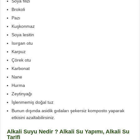
Soya filizi
Brokoli
Pazı
Kuşkonmaz
Soya lesitin
Isırgan otu
Karpuz
Çörek otu
Karbonat
Nane
Hurma
Zeytinyağı
İşlenmemiş doğal tuz
Bunun dışında asidik gıdaları şekersiz komposto yaparak
etkisini azaltabilirsiniz.
Alkali Suyu Nedir ?
Alkali Su Yapımı,
Alkali Su
Tarifi