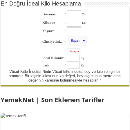
En Doğru İdeal Kilo Hesaplama
Boyunuz
:
Cm
Kilonuz
:
Kg
Yaşınız
:
:
Cinsiyetiniz
:
İdeal Kilonuz
:
Kg
Fark
:
Kg
Vücut Kitle İndeksi Nedir Vücut kitle indeksi boy ve kilo ile ilgili bir
orantıdır. Bir kişinin kilosunun kg değeri, boy ölçüsünün metre cinsi
değerinin karesine bölünmesiyle hesaplanır.
YemekNet | Son Eklenen Tarifler