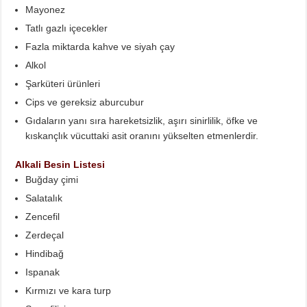
Mayonez
Tatlı gazlı içecekler
Fazla miktarda kahve ve siyah çay
Alkol
Şarküteri ürünleri
Cips ve gereksiz aburcubur
Gıdaların yanı sıra hareketsizlik, aşırı sinirlilik, öfke ve
kıskançlık vücuttaki asit oranını yükselten etmenlerdir.
Alkali Besin Listesi
Buğday çimi
Salatalık
Zencefil
Zerdeçal
Hindibağ
Ispanak
Kırmızı ve kara turp