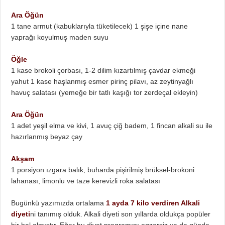
Ara Öğün
1 tane armut (kabuklarıyla tüketilecek) 1 şişe içine nane
yaprağı koyulmuş maden suyu
Öğle
1 kase brokoli çorbası, 1-2 dilim kızartılmış çavdar ekmeği
yahut 1 kase haşlanmış esmer pirinç pilavı, az zeytinyağlı
havuç salatası (yemeğe bir tatlı kaşığı tor zerdeçal ekleyin)
Ara Öğün
1 adet yeşil elma ve kivi, 1 avuç çiğ badem, 1 fincan alkali su ile
hazırlanmış beyaz çay
Akşam
1 porsiyon ızgara balık, buharda pişirilmiş brüksel-brokoni
lahanası, limonlu ve taze kerevizli roka salatası
Bugünkü yazımızda ortalama
1 ayda 7 kilo verdiren Alkali
diyeti
ni tanımış olduk. Alkali diyeti son yıllarda oldukça popüler
bir hal almıştır. Eğer bu diyet programını egzersiz ya da günde