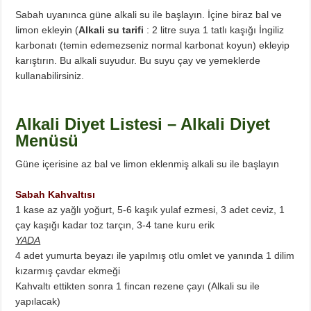
Sabah uyanınca güne alkali su ile başlayın. İçine biraz bal ve
limon ekleyin (
Alkali su tarifi
: 2 litre suya 1 tatlı kaşığı İngiliz
karbonatı (temin edemezseniz normal karbonat koyun) ekleyip
karıştırın. Bu alkali suyudur. Bu suyu çay ve yemeklerde
kullanabilirsiniz.
Alkali Diyet Listesi – Alkali Diyet
Menüsü
Güne içerisine az bal ve limon eklenmiş alkali su ile başlayın
Sabah Kahvaltısı
1 kase az yağlı yoğurt, 5-6 kaşık yulaf ezmesi, 3 adet ceviz, 1
çay kaşığı kadar toz tarçın, 3-4 tane kuru erik
YADA
4 adet yumurta beyazı ile yapılmış otlu omlet ve yanında 1 dilim
kızarmış çavdar ekmeği
Kahvaltı ettikten sonra 1 fincan rezene çayı (Alkali su ile
yapılacak)