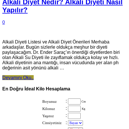
Alkali Diyet Nedir? Alkali Diyeti Nasıl
Yapılır?
0
Alkali Diyeti Listesi ve Alkali Diyet Önerileri Merhaba
arkadaşlar. Bugün sizlerle oldukça meşhur bir diyeti
paylaşacağım. Dr. Ender Saraç’ın önerdiği diyetlerden biri
olan Alkali Su Diyeti ile zayıflamak oldukça kolay ve hızlı.
Alkali diyetinin ana mantığı, insan vücudunda yer alan ph
değerinin asit yönünü alkali …
Devamını Oku..
En Doğru İdeal Kilo Hesaplama
:
Boyunuz
Cm
:
Kilonuz
Kg
:
Yaşınız
:
Cinsiyetiniz