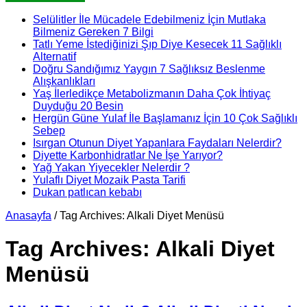
Selülitler İle Mücadele Edebilmeniz İçin Mutlaka
Bilmeniz Gereken 7 Bilgi
Tatlı Yeme İstediğinizi Şıp Diye Kesecek 11 Sağlıklı
Alternatif
Doğru Sandığımız Yaygın 7 Sağlıksız Beslenme
Alışkanlıkları
Yaş İlerledikçe Metabolizmanın Daha Çok İhtiyaç
Duyduğu 20 Besin
Hergün Güne Yulaf İle Başlamanız İçin 10 Çok Sağlıklı
Sebep
Isırgan Otunun Diyet Yapanlara Faydaları Nelerdir?
Diyette Karbonhidratlar Ne İşe Yarıyor?
Yağ Yakan Yiyecekler Nelerdir ?
Yulaflı Diyet Mozaik Pasta Tarifi
Dukan patlıcan kebabı
Anasayfa
/
Tag Archives: Alkali Diyet Menüsü
Tag Archives:
Alkali Diyet
Menüsü