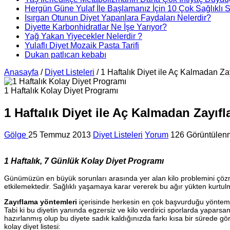
Hergün Güne Yulaf İle Başlamanız İçin 10 Çok Sağlıklı 
Isırgan Otunun Diyet Yapanlara Faydaları Nelerdir?
Diyette Karbonhidratlar Ne İşe Yarıyor?
Yağ Yakan Yiyecekler Nelerdir ?
Yulaflı Diyet Mozaik Pasta Tarifi
Dukan patlıcan kebabı
Anasayfa
/
Diyet Listeleri
/
1 Haftalık Diyet ile Aç Kalmadan Zay
1 Haftalık Kolay Diyet Programı
1 Haftalık Diyet ile Aç Kalmadan Zayıfl
Gölge
25 Temmuz 2013
Diyet Listeleri
Yorum
126 Görüntülen
1 Haftalık, 7 Günlük Kolay Diyet Programı
Günümüzün en büyük sorunları arasında yer alan kilo problemini çözmek 
etkilemektedir. Sağlıklı yaşamaya karar vererek bu ağır yükten kurtulm
Zayıflama yöntemleri
içerisinde herkesin en çok başvurduğu yöntemle
Tabi ki bu diyetin yanında egzersiz ve kilo verdirici sporlarda yaparsan
hazırlanmış olup bu diyete sadık kaldığınızda farkı kısa bir sürede gö
kolay diyet listesi: