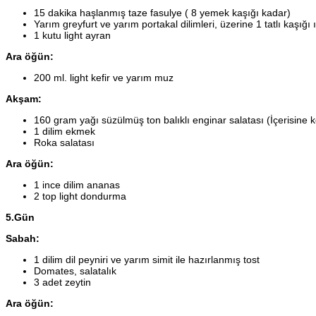
15 dakika haşlanmış taze fasulye ( 8 yemek kaşığı kadar)
Yarım greyfurt ve yarım portakal dilimleri, üzerine 1 tatlı kaşığı
1 kutu light ayran
Ara öğün:
200 ml. light kefir ve yarım muz
Akşam:
160 gram yağı süzülmüş ton balıklı enginar salatası (İçerisine k
1 dilim ekmek
Roka salatası
Ara öğün:
1 ince dilim ananas
2 top light dondurma
5.Gün
Sabah:
1 dilim dil peyniri ve yarım simit ile hazırlanmış tost
Domates, salatalık
3 adet zeytin
Ara öğün: