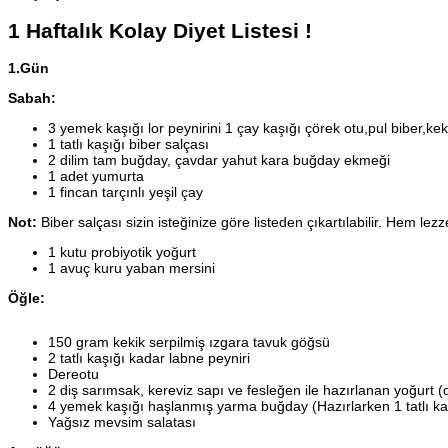
1 Haftalık Kolay Diyet Listesi !
1.Gün
Sabah:
3 yemek kaşığı lor peynirini 1 çay kaşığı çörek otu,pul biber,kekik
1 tatlı kaşığı biber salçası
2 dilim tam buğday, çavdar yahut kara buğday ekmeği
1 adet yumurta
1 fincan tarçınlı yeşil çay
Not:
Biber salçası sizin isteğinize göre listeden çıkartılabilir. Hem l
1 kutu probiyotik yoğurt
1 avuç kuru yaban mersini
Öğle:
150 gram kekik serpilmiş ızgara tavuk göğsü
2 tatlı kaşığı kadar labne peyniri
Dereotu
2 diş sarımsak, kereviz sapı ve fesleğen ile hazırlanan yoğurt (
4 yemek kaşığı haşlanmış yarma buğday (Hazırlarken 1 tatlı kaş
Yağsız mevsim salatası