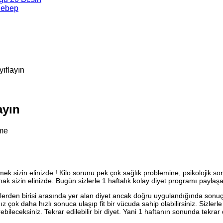
Sebep
ıflayın
ayın
me
sizin elinizde ! Kilo sorunu pek çok sağlık problemine, psikolojik sorun
ak sizin elinizde. Bugün sizlerle 1 haftalık kolay diyet programı paylaş
rden birisi arasında yer alan diyet ancak doğru uygulandığında sonuç v
ız çok daha hızlı sonuca ulaşıp fit bir vücuda sahip olabilirsiniz. Sizler
rebileceksiniz. Tekrar edilebilir bir diyet. Yani 1 haftanın sonunda tek