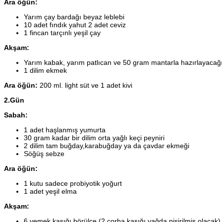
Ara öğün:
Yarım çay bardağı beyaz leblebi
10 adet fındık yahut 2 adet ceviz
1 fincan tarçınlı yeşil çay
Akşam:
Yarım kabak, yarım patlıcan ve 50 gram mantarla hazırlayacağ
1 dilim ekmek
Ara öğün:
200 ml. light süt ve 1 adet kivi
2.Gün
Sabah:
1 adet haşlanmış yumurta
30 gram kadar bir dilim orta yağlı keçi peyniri
2 dilim tam buğday,karabuğday ya da çavdar ekmeği
Söğüş sebze
Ara öğün:
1 kutu sadece probiyotik yoğurt
1 adet yeşil elma
Akşam:
6 yemek kaşığı börülce (2 çorba kaşığı yağda pişirilmiş olacak)