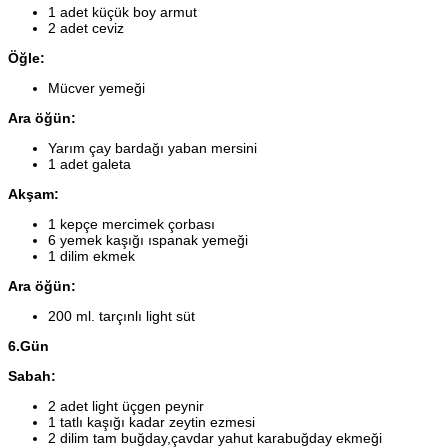
1 adet küçük boy armut
2 adet ceviz
Öğle:
Mücver yemeği
Ara öğün:
Yarım çay bardağı yaban mersini
1 adet galeta
Akşam:
1 kepçe mercimek çorbası
6 yemek kaşığı ıspanak yemeği
1 dilim ekmek
Ara öğün:
200 ml. tarçınlı light süt
6.Gün
Sabah:
2 adet light üçgen peynir
1 tatlı kaşığı kadar zeytin ezmesi
2 dilim tam buğday,çavdar yahut karabuğday ekmeği