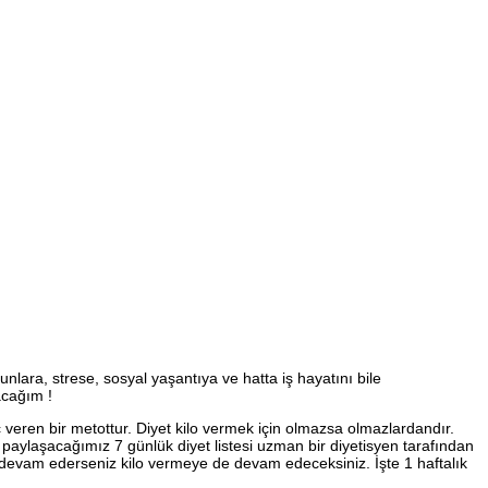
lara, strese, sosyal yaşantıya ve hatta iş hayatını bile
acağım !
eren bir metottur. Diyet kilo vermek için olmazsa olmazlardandır.
le paylaşacağımız 7 günlük diyet listesi uzman bir diyetisyen tarafından
rar devam ederseniz kilo vermeye de devam edeceksiniz. İşte 1 haftalık