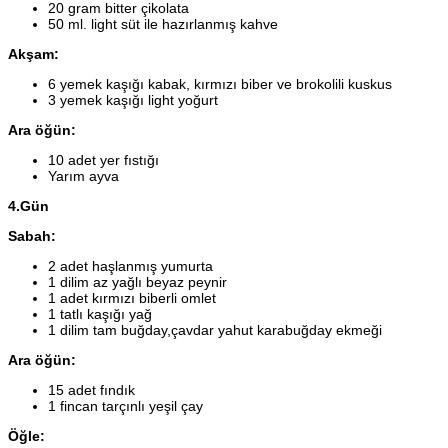
20 gram bitter çikolata
50 ml. light süt ile hazırlanmış kahve
Akşam:
6 yemek kaşığı kabak, kırmızı biber ve brokolili kuskus
3 yemek kaşığı light yoğurt
Ara öğün:
10 adet yer fıstığı
Yarım ayva
4.Gün
Sabah:
2 adet haşlanmış yumurta
1 dilim az yağlı beyaz peynir
1 adet kırmızı biberli omlet
1 tatlı kaşığı yağ
1 dilim tam buğday,çavdar yahut karabuğday ekmeği
Ara öğün:
15 adet fındık
1 fincan tarçınlı yeşil çay
Öğle: