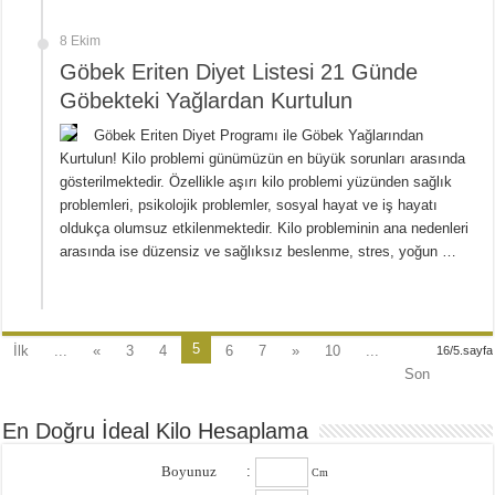
8 Ekim
Göbek Eriten Diyet Listesi 21 Günde
Göbekteki Yağlardan Kurtulun
Göbek Eriten Diyet Programı ile Göbek Yağlarından
Kurtulun! Kilo problemi günümüzün en büyük sorunları arasında
gösterilmektedir. Özellikle aşırı kilo problemi yüzünden sağlık
problemleri, psikolojik problemler, sosyal hayat ve iş hayatı
oldukça olumsuz etkilenmektedir. Kilo probleminin ana nedenleri
arasında ise düzensiz ve sağlıksız beslenme, stres, yoğun …
5
İlk
...
«
3
4
6
7
»
10
...
16/5.sayfa
Son
En Doğru İdeal Kilo Hesaplama
Boyunuz
:
Cm