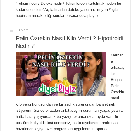
”Toksin nedir? Detoks nedir? Toksinlerden kurtulmak neden bu
kadar önemlidir? Aç kalmadan detoks yapamaz mıyım?” gibi
hepinizin merak ettiği soruları kısaca cevaplayıp …
13 Mart
Pelin Öztekin Nasıl Kilo Verdi ? Hipotiroidi
Nedir ?
Merhab
a
arkadaş
lar.
Bugün
Pelin
Öztekin
nasıl
kilo verdi konusundan ve bir sağlık sorunundan bahsetmek
istiyorum. Siz de birazdan anlatacağım durumları yaşadıysanız
hatta hala yaşıyorsanız bu yazıyı okumanızda fayda var. Bir
çok örnek diyet listesi denediniz, hatta diyetisyen tarafından
hazırlanan kişiye özel programları uyguladınız, spor da …