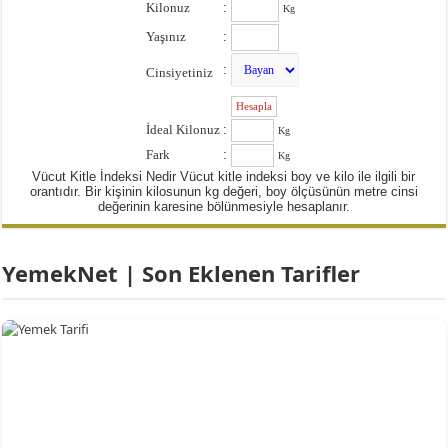
Kilonuz
:
Kg
Yaşınız
:
:
Cinsiyetiniz
:
İdeal Kilonuz
:
Kg
Fark
:
Kg
Vücut Kitle İndeksi Nedir Vücut kitle indeksi boy ve kilo ile ilgili bir
orantıdır. Bir kişinin kilosunun kg değeri, boy ölçüsünün metre cinsi
değerinin karesine bölünmesiyle hesaplanır.
YemekNet | Son Eklenen Tarifler