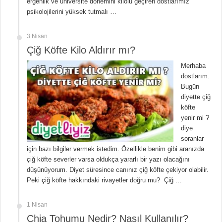
ergenlik ve üniversite dönemini kilolu geçiren dostlarımız
psikolojilerini yüksek tutmalı …
3 Nisan
Çiğ Köfte Kilo Aldırır mı?
Merhaba
dostlarım.
Bugün
diyette çiğ
köfte
yenir mi ?
diye
soranlar
için bazı bilgiler vermek istedim. Özellikle benim gibi aranızda
çiğ köfte severler varsa oldukça yararlı bir yazı olacağını
düşünüyorum. Diyet süresince canınız çiğ köfte çekiyor olabilir.
Peki çiğ köfte hakkındaki rivayetler doğru mu? Çiğ …
1 Nisan
Chia Tohumu Nedir? Nasıl Kullanılır?