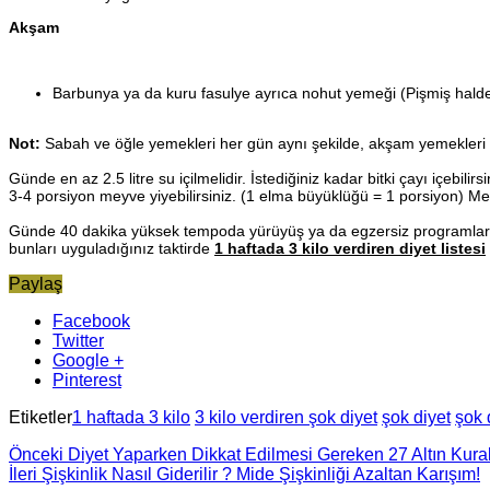
Akşam
Barbunya ya da kuru fasulye ayrıca nohut yemeği (Pişmiş haldeyke
Not:
Sabah ve öğle yemekleri her gün aynı şekilde, akşam yemekleri ise 
Günde en az 2.5 litre su içilmelidir. İstediğiniz kadar bitki çayı içebilirs
3-4 porsiyon meyve yiyebilirsiniz. (1 elma büyüklüğü = 1 porsiyon) Me
Günde 40 dakika yüksek tempoda yürüyüş ya da egzersiz programları d
bunları uyguladığınız taktirde
1 haftada 3 kilo verdiren diyet listesi
Paylaş
Facebook
Twitter
Google +
Pinterest
Etiketler
1 haftada 3 kilo
3 kilo verdiren şok diyet
şok diyet
şok d
Önceki
Diyet Yaparken Dikkat Edilmesi Gereken 27 Altın Kural
İleri
Şişkinlik Nasıl Giderilir ? Mide Şişkinliği Azaltan Karışım!