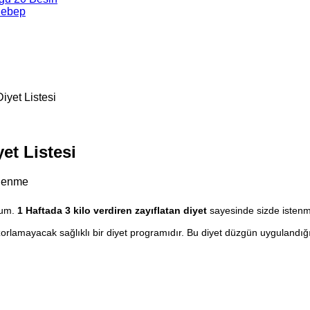
Sebep
iyet Listesi
et Listesi
ülenme
rum.
1 Haftada 3 kilo verdiren zayıflatan diyet
sayesinde sizde istenm
zorlamayacak sağlıklı bir diyet programıdır. Bu diyet düzgün uygulandığ