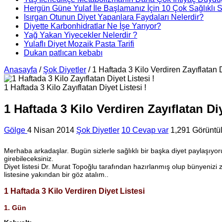
Hergün Güne Yulaf İle Başlamanız İçin 10 Çok Sağlıklı 
Isırgan Otunun Diyet Yapanlara Faydaları Nelerdir?
Diyette Karbonhidratlar Ne İşe Yarıyor?
Yağ Yakan Yiyecekler Nelerdir ?
Yulaflı Diyet Mozaik Pasta Tarifi
Dukan patlıcan kebabı
Anasayfa
/
Şok Diyetler
/
1 Haftada 3 Kilo Verdiren Zayıflatan D
1 Haftada 3 Kilo Zayıflatan Diyet Listesi !
1 Haftada 3 Kilo Verdiren Zayıflatan Diy
Gölge
4 Nisan 2014
Şok Diyetler
10 Cevap var
1,291 Görünt
Merhaba arkadaşlar. Bugün sizlerle sağlıklı bir başka diyet paylaşıyo
girebileceksiniz.
Diyet listesi Dr. Murat Topoğlu tarafından hazırlanmış olup bünyenizi 
listesine yakından bir göz atalım..
1 Haftada 3 Kilo Verdiren Diyet Listesi
1. Gün