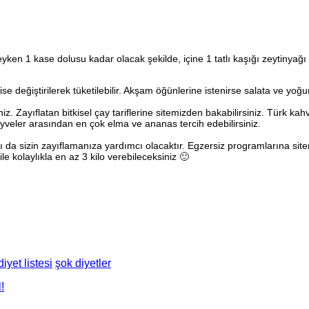
n 1 kase dolusu kadar olacak şekilde, içine 1 tatlı kaşığı zeytinyağı ve
değiştirilerek tüketilebilir. Akşam öğünlerine istenirse salata ve yoğurt
iniz. Zayıflatan bitkisel çay tariflerine sitemizden bakabilirsiniz. Türk kahv
yveler arasından en çok elma ve ananas tercih edebilirsiniz.
a sizin zayıflamanıza yardımcı olacaktır. Egzersiz programlarına sit
ile kolaylıkla en az 3 kilo verebileceksiniz 🙂
iyet listesi
şok diyetler
!