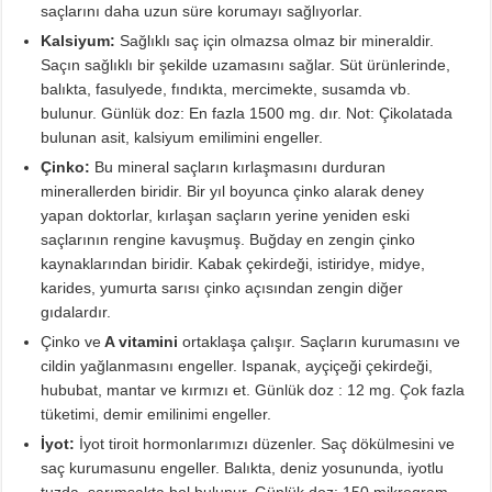
saçlarını daha uzun süre korumayı sağlıyorlar.
Kalsiyum:
Sağlıklı saç için olmazsa olmaz bir mineraldir.
Saçın sağlıklı bir şekilde uzamasını sağlar. Süt ürünlerinde,
balıkta, fasulyede, fındıkta, mercimekte, susamda vb.
bulunur. Günlük doz: En fazla 1500 mg. dır. Not: Çikolatada
bulunan asit, kalsiyum emilimini engeller.
Çinko:
Bu mineral saçların kırlaşmasını durduran
minerallerden biridir. Bir yıl boyunca çinko alarak deney
yapan doktorlar, kırlaşan saçların yerine yeniden eski
saçlarının rengine kavuşmuş. Buğday en zengin çinko
kaynaklarından biridir. Kabak çekirdeği, istiridye, midye,
karides, yumurta sarısı çinko açısından zengin diğer
gıdalardır.
Çinko ve
A vitamini
ortaklaşa çalışır. Saçların kurumasını ve
cildin yağlanmasını engeller. Ispanak, ayçiçeği çekirdeği,
hububat, mantar ve kırmızı et. Günlük doz : 12 mg. Çok fazla
tüketimi, demir emilinimi engeller.
İyot:
İyot tiroit hormonlarımızı düzenler. Saç dökülmesini ve
saç kurumasunu engeller. Balıkta, deniz yosununda, iyotlu