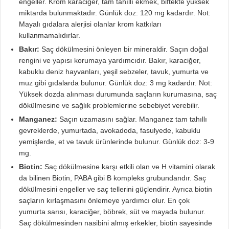
engeller. Krom karaciğer, tam tahıllı ekmek, biftekte yüksek
miktarda bulunmaktadır. Günlük doz: 120 mg kadardır. Not:
Mayalı gıdalara alerjisi olanlar krom katkıları
kullanmamalıdırlar.
Bakır:
Saç dökülmesini önleyen bir mineraldir. Saçın doğal
rengini ve yapısı korumaya yardımcıdır. Bakır, karaciğer,
kabuklu deniz hayvanları, yeşil sebzeler, tavuk, yumurta ve
muz gibi gıdalarda bulunur. Günlük doz: 3 mg kadardır. Not:
Yüksek dozda alınması durumunda saçların kurumasına, saç
dökülmesine ve sağlık problemlerine sebebiyet verebilir.
Manganez:
Saçın uzamasını sağlar. Manganez tam tahıllı
gevreklerde, yumurtada, avokadoda, fasulyede, kabuklu
yemişlerde, et ve tavuk ürünlerinde bulunur. Günlük doz: 3-9
mg.
Biotin:
Saç dökülmesine karşı etkili olan ve H vitamini olarak
da bilinen Biotin, PABA gibi B kompleks grubundandır. Saç
dökülmesini engeller ve saç tellerini güçlendirir. Ayrıca biotin
saçların kırlaşmasını önlemeye yardımcı olur. En çok
yumurta sarısı, karaciğer, böbrek, süt ve mayada bulunur.
Saç dökülmesinden nasibini almış erkekler, biotin sayesinde