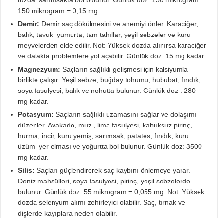
tuzda, sarımsakta bol bulunur. Günlük doz: 150 mikrogram..
150 mikrogram = 0,15 mg.
Demir:
Demir saç dökülmesini ve anemiyi önler. Karaciğer,
balık, tavuk, yumurta, tam tahıllar, yeşil sebzeler ve kuru
meyvelerden elde edilir. Not: Yüksek dozda alınırsa karaciğer
ve dalakta problemlere yol açabilir. Günlük doz: 15 mg kadar.
Magnezyum:
Saçların sağlıklı gelişmesi için kalsiyumla
birlikte çalışır. Yeşil sebze, buğday tohumu, hububat, fındık,
soya fasulyesi, balık ve nohutta bulunur. Günlük doz : 280
mg kadar.
Potasyum:
Saçların sağlıklı uzamasını sağlar ve dolaşımı
düzenler. Avakado, muz , lima fasulyesi, kabuksuz pirinç,
hurma, incir, kuru yemiş, sarımsak, patates, fındık, kuru
üzüm, yer elması ve yoğurtta bol bulunur. Günlük doz: 3500
mg kadar.
Silis:
Saçları güçlendirerek saç kaybını önlemeye yarar.
Deniz mahsülleri, soya fasulyesi, pirinç, yeşil sebzelerde
bulunur. Günlük doz: 55 mikrogram = 0,055 mg. Not: Yüksek
dozda selenyum alımı zehirleyici olabilir. Saç, tırnak ve
dişlerde kayıplara neden olabilir.