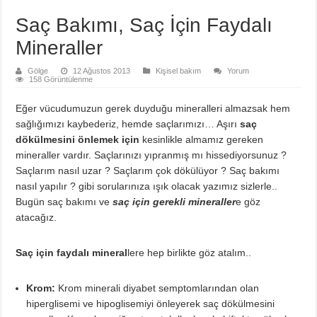
Saç Bakımı, Saç İçin Faydalı
Mineraller
Gölge
12 Ağustos 2013
Kişisel bakım
Yorum
158 Görüntülenme
Eğer vücudumuzun gerek duyduğu mineralleri almazsak hem
sağlığımızı kaybederiz, hemde saçlarımızı… Aşırı
saç
dökülmesini önlemek için
kesinlikle almamız gereken
mineraller vardır. Saçlarınızı yıpranmış mı hissediyorsunuz ?
Saçlarım nasıl uzar ? Saçlarım çok dökülüyor ? Saç bakımı
nasıl yapılır ? gibi sorularınıza ışık olacak yazımız sizlerle..
Bugün saç bakımı ve
saç için gerekli mineraller
e göz
atacağız.
Saç için faydalı mineral
lere hep birlikte göz atalım..
Krom:
Krom minerali diyabet semptomlarından olan
hiperglisemi ve hipoglisemiyi önleyerek saç dökülmesini