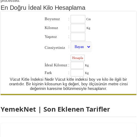
processed
.
En Doğru İdeal Kilo Hesaplama
Boyunuz
:
Cm
Kilonuz
:
Kg
Yaşınız
:
:
Cinsiyetiniz
:
İdeal Kilonuz
:
Kg
Fark
:
Kg
Vücut Kitle İndeksi Nedir Vücut kitle indeksi boy ve kilo ile ilgili bir
orantıdır. Bir kişinin kilosunun kg değeri, boy ölçüsünün metre cinsi
değerinin karesine bölünmesiyle hesaplanır.
YemekNet | Son Eklenen Tarifler