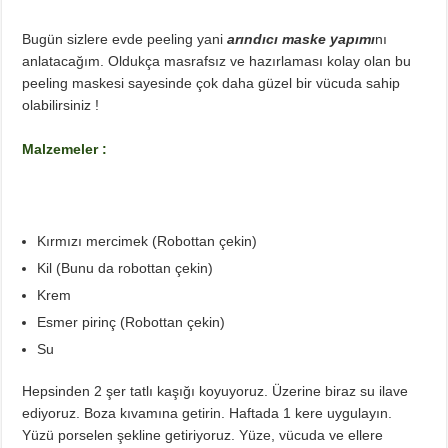
Diyette Karbonhidratlar Ne İşe Yarıyor?
Yağ Yakan Yiyecekler Nelerdir ?
Bugün sizlere evde peeling yani
arındıcı maske yapımı
nı
anlatacağım. Oldukça masrafsız ve hazırlaması kolay olan bu
Yulaflı Diyet Mozaik Pasta Tarifi
peeling maskesi sayesinde çok daha güzel bir vücuda sahip
Dukan patlıcan kebabı
olabilirsiniz !
Malzemeler :
Kırmızı mercimek (Robottan çekin)
Kil (Bunu da robottan çekin)
Krem
Esmer pirinç (Robottan çekin)
Su
Hepsinden 2 şer tatlı kaşığı koyuyoruz. Üzerine biraz su ilave
ediyoruz. Boza kıvamına getirin. Haftada 1 kere uygulayın.
Yüzü porselen şekline getiriyoruz. Yüze, vücuda ve ellere