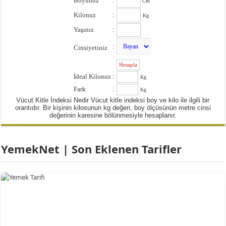
Boyunuz
:
Cm
Kilonuz
:
Kg
Yaşınız
:
:
Cinsiyetiniz
:
İdeal Kilonuz
:
Kg
Fark
:
Kg
Vücut Kitle İndeksi Nedir Vücut kitle indeksi boy ve kilo ile ilgili bir
orantıdır. Bir kişinin kilosunun kg değeri, boy ölçüsünün metre cinsi
değerinin karesine bölünmesiyle hesaplanır.
YemekNet | Son Eklenen Tarifler