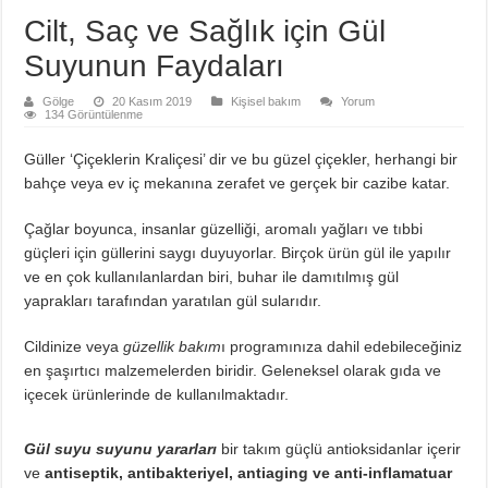
Cilt, Saç ve Sağlık için Gül
Suyunun Faydaları
Gölge
20 Kasım 2019
Kişisel bakım
Yorum
134 Görüntülenme
Güller ‘Çiçeklerin Kraliçesi’ dir ve bu güzel çiçekler, herhangi bir
bahçe veya ev iç mekanına zerafet ve gerçek bir cazibe katar.
Çağlar boyunca, insanlar güzelliği, aromalı yağları ve tıbbi
güçleri için güllerini saygı duyuyorlar. Birçok ürün gül ile yapılır
ve en çok kullanılanlardan biri, buhar ile damıtılmış gül
yaprakları tarafından yaratılan gül sularıdır.
Cildinize veya
güzellik bakım
ı programınıza dahil edebileceğiniz
en şaşırtıcı malzemelerden biridir. Geleneksel olarak gıda ve
içecek ürünlerinde de kullanılmaktadır.
Gül suyu suyunu yararları
bir takım güçlü antioksidanlar içerir
ve
antiseptik, antibakteriyel, antiaging ve anti-inflamatuar