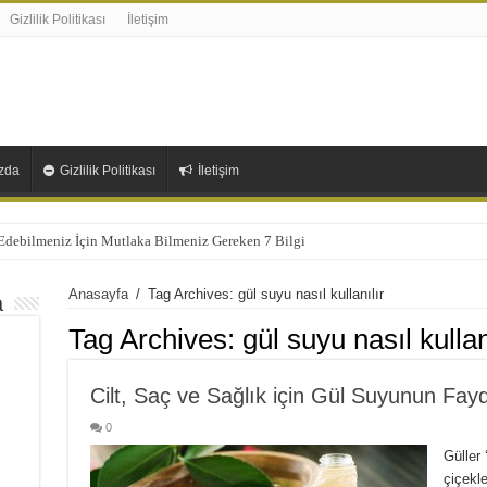
Gizlilik Politikası
İletişim
zda
Gizlilik Politikası
İletişim
 Edebilmeniz İçin Mutlaka Bilmeniz Gereken 7 Bilgi
Anasayfa
/
Tag Archives: gül suyu nasıl kullanılır
a
Tag Archives:
gül suyu nasıl kullan
Cilt, Saç ve Sağlık için Gül Suyunun Fayd
0
Güller 
çiçekl