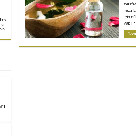
zerafet
insanla
için gü
 boy
yapılır
unun
nin
Devam
rı