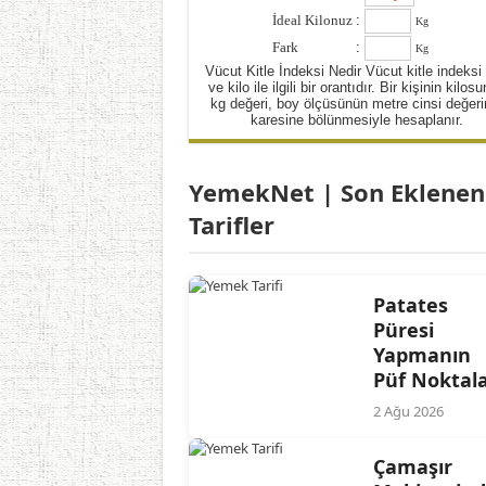
İdeal Kilonuz
:
Kg
Fark
:
Kg
Vücut Kitle İndeksi Nedir Vücut kitle indeksi
ve kilo ile ilgili bir orantıdır. Bir kişinin kilos
kg değeri, boy ölçüsünün metre cinsi değeri
karesine bölünmesiyle hesaplanır.
YemekNet | Son Eklenen
Tarifler
Patates
Püresi
Yapmanın
Püf Noktala
2 Ağu 2026
Çamaşır