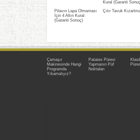
Kural (Garanti Sonuç
Pilavın Lapa Olmaması
Çıtır Tavuk Kızartm
İçin 4 Altın Kural
(Garanti Sonuç)
Çamaşır
Patates Püresi
Klasi
Makinesinde Hangi
Yapmanın Püf
Püres
Programda
Noktaları
Yıkamalıyız?
YemekNet | Türkiye'nin En