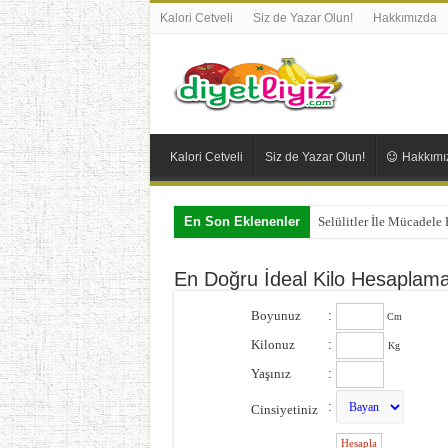
Kalori Cetveli
Siz de Yazar Olun!
Hakkımızda
Kalori Cetveli
Siz de Yazar Olun!
Hakkımı
En Son Eklenenler
Selülitler İle Mücadele
En Doğru İdeal Kilo Hesaplam
Boyunuz
:
Cm
Kilonuz
:
Kg
Yaşınız
:
:
Cinsiyetiniz
: