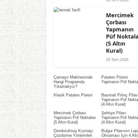
Mercimek
Çorbası
Yapmanın
Püf Noktala
(5 Altın
Kural)
25 Tem 2026
Çamaşır Makinesinde
Patates Püresi
Hangi Programda
Yapmanın Püf Noktal
Yıkamalıyız?
Klasik Patates Püresi
Basmati Pirinç Pilav
Yapmanın Püf Noktal
(4 Altın Kural)
Mercimek Çorbası
Şehriye Pilavı
Yapmanın Püf Noktaları
Yapmanın Püf Noktal
(5 Altın Kural)
(4 Altın Kural)
Dondurulmuş Kıymayı
Bulgur Pilavının Lap
Çözdürme Yöntemleri
Olmaması İçin 4 Alt