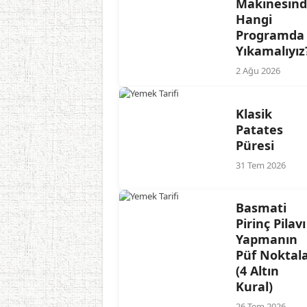
Makinesin
Hangi
Programda
Yıkamalıyız
2 Ağu 2026
Klasik
Patates
Püresi
31 Tem 2026
Basmati
Pirinç Pilavı
Yapmanın
Püf Noktala
(4 Altın
Kural)
26 Tem 2026