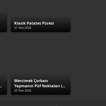
Klasik Patates Püresi
31 Tem 2026
Mercimek Çorbası
4
Yapmanın Püf Noktaları (5
Altın Kural)
25 Tem 2026