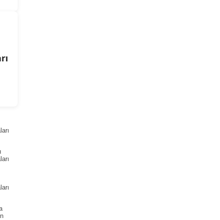
rı
arı
ı
arı
arı
a
ın