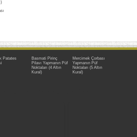
)
ası
k Patates
Basmati Pirinç
Mercimek Çorbası
i
Pilavı Yapmanın Püf
Yapmanın Püf
Noktaları (4 Altın
Noktaları (5 Altın
Kural)
Kural)
 Kaliteli Yemek Tarifleri