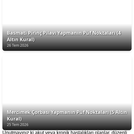
Basmati Pirinç Pilavı Yapmanın Püf Noktaları (4
Altın Kural)
26 Tem 2026
Mercimek Çorbası Yapmanın Püf Noktaları (5 Altın
Kural)
25 Tem 2026
Unutmayınız ki akut veya kronik hastalıkları olanlar, düzenli