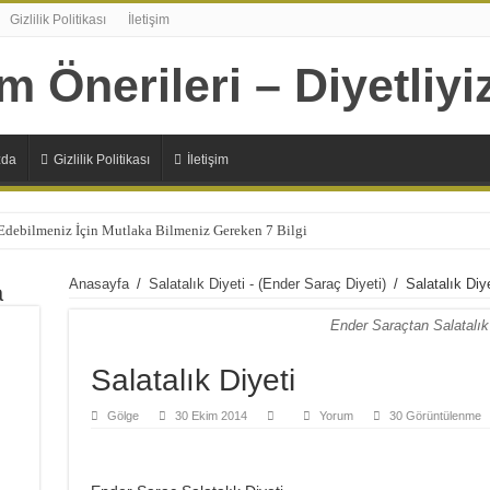
Gizlilik Politikası
İletişim
zda
Gizlilik Politikası
İletişim
 Edebilmeniz İçin Mutlaka Bilmeniz Gereken 7 Bilgi
Şıp Diye Kesecek 11 Sağlıklı Alternatif
Anasayfa
/
Salatalık Diyeti - (Ender Saraç Diyeti)
/
Salatalık Diye
a
n 7 Sağlıksız Beslenme Alışkanlıkları
Ender Saraçtan Salatalık
lizmanın Daha Çok İhtiyaç Duyduğu 20 Besin
Başlamanız İçin 10 Çok Sağlıklı Sebep
Salatalık Diyeti
panlara Faydaları Nelerdir?
Gölge
30 Ekim 2014
Yorum
30 Görüntülenme
 Ne İşe Yarıyor?
lerdir ?