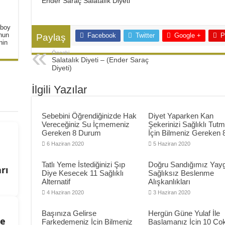
Ender Saraç Salatalık Diyeti
ta Tarifi
 boy
unun
Facebook
Twitter
Google +
P
Paylaş
nin
Önceki
Salatalık Diyeti – (Ender Saraç
Diyeti)
İlgili Yazılar
Sebebini Öğrendiğinizde Hak
Diyet Yaparken Kan
Vereceğiniz Su İçmemeniz
Şekerinizi Sağlıklı Tut
Gereken 8 Durum
İçin Bilmeniz Gereken 
6 Haziran 2020
5 Haziran 2020
Tatlı Yeme İstediğinizi Şıp
Doğru Sandığımız Yayg
rı
Diye Kesecek 11 Sağlıklı
Sağlıksız Beslenme
Alternatif
Alışkanlıkları
4 Haziran 2020
3 Haziran 2020
Başınıza Gelirse
Hergün Güne Yulaf İle
de
Farkedemeniz İçin Bilmeniz
Başlamanız İçin 10 Ço