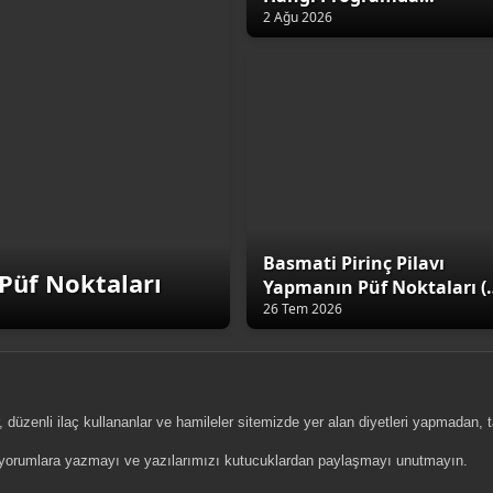
Yıkamalıyız?
2 Ağu 2026
Basmati Pirinç Pilavı
Püf Noktaları
Yapmanın Püf Noktaları (
Altın Kural)
26 Tem 2026
, düzenli ilaç kullananlar ve hamileler sitemizde yer alan diyetleri yapmadan,
zi yorumlara yazmayı ve yazılarımızı kutucuklardan paylaşmayı unutmayın.