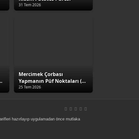
31 Tem 2026
Mercimek Çorbası
4
Yapmanın Püf Noktaları (5
Altın Kural)
25 Tem 2026
 tarifleri hazırlayıp uygulamadan önce mutlaka