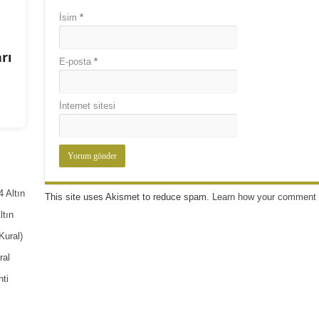
İsim
*
rı
E-posta
*
İnternet sitesi
 Altın
This site uses Akismet to reduce spam.
Learn how your comment 
ltın
Kural)
ral
ti