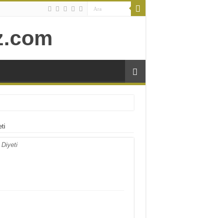
ti
 Diyeti