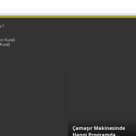
z?
ın Kural)
Kural)
 Kaliteli Yemek Tarifleri
Çamaşır Makinesinde
Hangi Programda