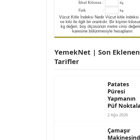
İdeal Kilonuz
:
Kg
Yulaflı Diyet Mozaik Pas
Fark
:
Kg
Dukan patlıcan kebabı
Vücut Kitle İndeksi Nedir Vücut kitle indeksi
ve kilo ile ilgili bir orantıdır. Bir kişinin kilos
kg değeri, boy ölçüsünün metre cinsi değeri
karesine bölünmesiyle hesaplanır.
YemekNet | Son Eklenen
Tarifler
Patates
Püresi
Yapmanın
Püf Noktala
2 Ağu 2026
Çamaşır
Makinesin