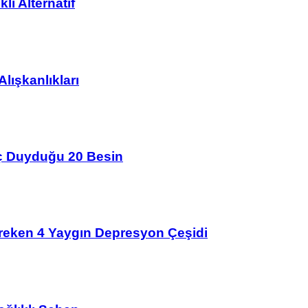
lı Alternatif
lışkanlıkları
aç Duyduğu 20 Besin
ereken 4 Yaygın Depresyon Çeşidi