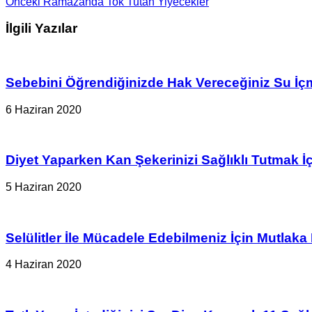
Önceki
Ramazanda Tok Tutan Yiyecekler
İlgili Yazılar
Sebebini Öğrendiğinizde Hak Vereceğiniz Su İ
6 Haziran 2020
Diyet Yaparken Kan Şekerinizi Sağlıklı Tutmak 
5 Haziran 2020
Selülitler İle Mücadele Edebilmeniz İçin Mutlaka
4 Haziran 2020