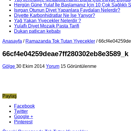
Hergün Güne Yulaf İle Başlamanız İçin 10 Çok Sağlıklı 
Isırgan Otunun Diyet Yapanlara Faydaları Nelerdir?
Diyette Karbonhidratlar Ne İşe Yarıyor?
Yağ Yakan Yiyecekler Nelerdir ?
Yulaflı Diyet Mozaik Pasta Tarifi
Dukan patlıcan kebabı
Anasayfa
/
Ramazanda Tok Tutan Yiyecekler
/
66cf4e04259de
66cf4e04259deae7ff280302eb8e3589_k
Gölge
30 Ekim 2014
Yorum
15 Görüntülenme
Paylaş
Facebook
Twitter
Google +
Pinterest