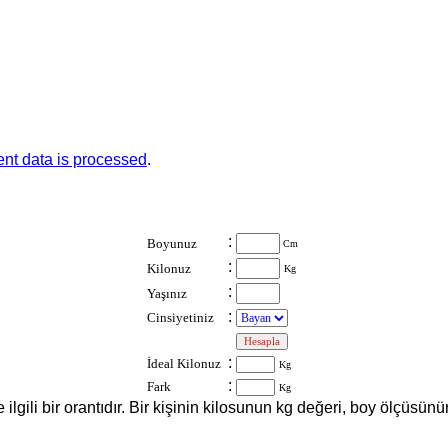
nt data is processed
.
:
Boyunuz
Cm
:
Kilonuz
Kg
:
Yaşınız
:
Cinsiyetiniz
:
:
İdeal Kilonuz
Kg
:
Fark
Kg
le ilgili bir orantıdır. Bir kişinin kilosunun kg değeri, boy ölçüs