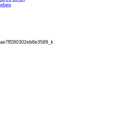
Sebep
ae7ff280302eb8e3589_k