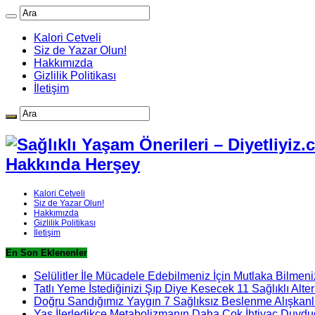
Kalori Cetveli
Siz de Yazar Olun!
Hakkımızda
Gizlilik Politikası
İletişim
Hakkında Herşey
Kalori Cetveli
Siz de Yazar Olun!
Hakkımızda
Gizlilik Politikası
İletişim
En Son Eklenenler
Selülitler İle Mücadele Edebilmeniz İçin Mutlaka Bilmeni
Tatlı Yeme İstediğinizi Şıp Diye Kesecek 11 Sağlıklı Alter
Doğru Sandığımız Yaygın 7 Sağlıksız Beslenme Alışkanlı
Yaş İlerledikçe Metabolizmanın Daha Çok İhtiyaç Duydu