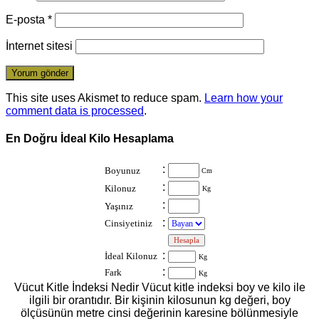
E-posta
*
İnternet sitesi
This site uses Akismet to reduce spam.
Learn how your
comment data is processed
.
En Doğru İdeal Kilo Hesaplama
:
Boyunuz
Cm
:
Kilonuz
Kg
:
Yaşınız
:
Cinsiyetiniz
:
:
İdeal Kilonuz
Kg
:
Fark
Kg
Vücut Kitle İndeksi Nedir Vücut kitle indeksi boy ve kilo ile
ilgili bir orantıdır. Bir kişinin kilosunun kg değeri, boy
ölçüsünün metre cinsi değerinin karesine bölünmesiyle