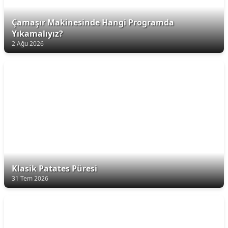
Çamaşır Makinesinde Hangi Programda
Yıkamalıyız?
2 Ağu 2026
Klasik Patates Püresi
31 Tem 2026