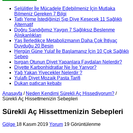
Selülitler İle Mücadele Edebilmeniz İçin Mutlaka
Bilmeniz Gereken 7 Bilgi
Tatlı Yeme İstediğinizi Şıp Diye Kesecek 11 Sağlıklı
Alternatif
Doğru Sandığımız Yaygın 7 Sağlıksız Beslenme
Alışkanlıkları
Yaş İlerledikçe Metabolizmanın Daha Çok İhtiyaç
Duyduğu 20 Besin
Hergün Güne Yulaf İle Başlamanız İçin 10 Çok Sağlıklı
Sebep
Isırgan Otunun Diyet Yapanlara Faydaları Nelerdir?
Diyette Karbonhidratlar Ne İşe Yarıyor?
Yağ Yakan Yiyecekler Nelerdir ?
Yulaflı Diyet Mozaik Pasta Tarifi
Dukan patlıcan kebabı
Anasayfa
/
Neden Kendimi Sürekli Aç Hissediyorum?
/
Sürekli Aç Hissettmenizin Sebepleri
Sürekli Aç Hissettmenizin Sebepleri
Gölge
18 Kasım 2019
Yorum
19 Görüntülenme