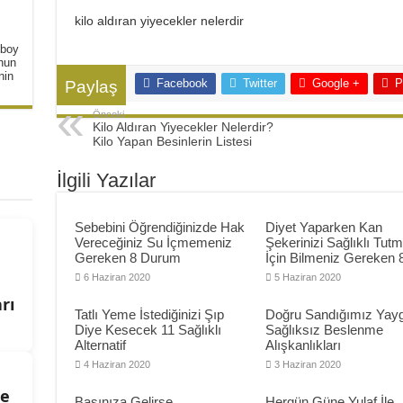
kilo aldıran yiyecekler nelerdir
 boy
unun
nin
Facebook
Twitter
Google +
P
Paylaş
Önceki
Kilo Aldıran Yiyecekler Nelerdir?
Kilo Yapan Besinlerin Listesi
İlgili Yazılar
Sebebini Öğrendiğinizde Hak
Diyet Yaparken Kan
Vereceğiniz Su İçmemeniz
Şekerinizi Sağlıklı Tut
Gereken 8 Durum
İçin Bilmeniz Gereken 
6 Haziran 2020
5 Haziran 2020
rı
Tatlı Yeme İstediğinizi Şıp
Doğru Sandığımız Yayg
Diye Kesecek 11 Sağlıklı
Sağlıksız Beslenme
Alternatif
Alışkanlıkları
4 Haziran 2020
3 Haziran 2020
de
Başınıza Gelirse
Hergün Güne Yulaf İle