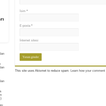
İsim
*
rı
E-posta
*
İnternet sitesi
arı
ı
arı
This site uses Akismet to reduce spam.
Learn how your comment 
arı
a
ın
)
ası