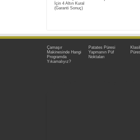
İçin 4 Altın Kural
(Garanti Sonuç)
Çamaşır
Patates Püresi
Klasi
Makinesinde Hangi
Yapmanın Püf
Püres
Programda
Noktaları
Yıkamalıyız?
YemekNet | Türkiye'nin En