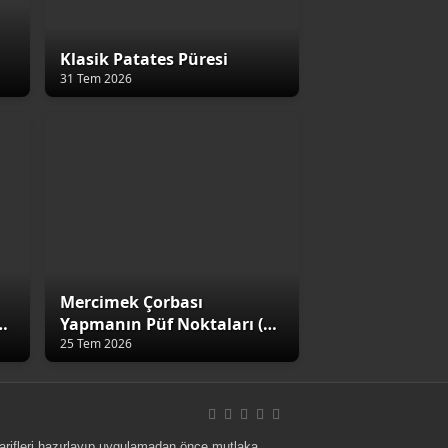
Klasik Patates Püresi
31 Tem 2026
Mercimek Çorbası
4
Yapmanın Püf Noktaları (5
Altın Kural)
25 Tem 2026
 tarifleri hazırlayıp uygulamadan önce mutlaka