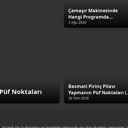
Çamaşır Makinesinde
Hangi Programda
Yıkamalıyız?
2 Ağu 2026
Basmati Pirinç Pilavı
Püf Noktaları
Yapmanın Püf Noktaları (
Altın Kural)
26 Tem 2026
, düzenli ilaç kullananlar ve hamileler sitemizde yer alan diyetleri yapmadan,