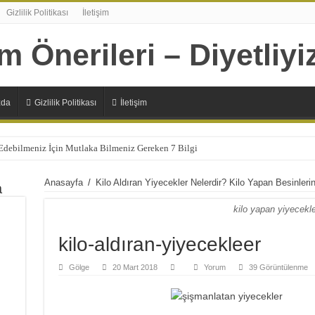
Gizlilik Politikası
İletişim
zda
Gizlilik Politikası
İletişim
 Edebilmeniz İçin Mutlaka Bilmeniz Gereken 7 Bilgi
Anasayfa
/
Kilo Aldıran Yiyecekler Nelerdir? Kilo Yapan Besinlerin
a
kilo yapan yiyecekle
kilo-aldıran-yiyecekleer
Gölge
20 Mart 2018
Yorum
39 Görüntülenme