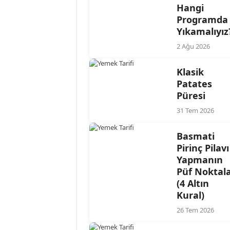
Hangi
Programda
Yıkamalıyız
2 Ağu 2026
Klasik
Patates
Püresi
31 Tem 2026
Basmati
Pirinç Pilavı
Yapmanın
Püf Noktala
(4 Altın
Kural)
26 Tem 2026