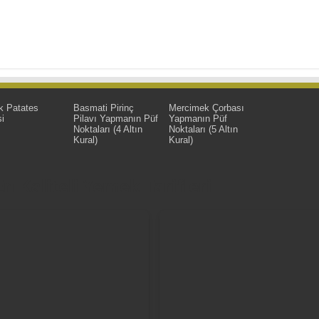
k Patates
Basmati Pirinç
Mercimek Çorbası
i
Pilavı Yapmanın Püf
Yapmanın Püf
Noktaları (4 Altın
Noktaları (5 Altın
Kural)
Kural)
 Kaliteli Yemek Tarifleri