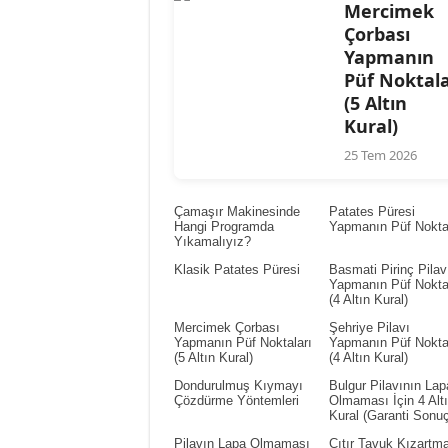
Mercimek
Çorbası
Yapmanın
Püf Noktala
(5 Altın
Kural)
25 Tem 2026
Çamaşır Makinesinde
Patates Püresi
Hangi Programda
Yapmanın Püf Noktal
Yıkamalıyız?
Klasik Patates Püresi
Basmati Pirinç Pilav
Yapmanın Püf Noktal
(4 Altın Kural)
Mercimek Çorbası
Şehriye Pilavı
Yapmanın Püf Noktaları
Yapmanın Püf Noktal
(5 Altın Kural)
(4 Altın Kural)
Dondurulmuş Kıymayı
Bulgur Pilavının Lap
Çözdürme Yöntemleri
Olmaması İçin 4 Alt
Kural (Garanti Sonuç
Pilavın Lapa Olmaması
Çıtır Tavuk Kızartm