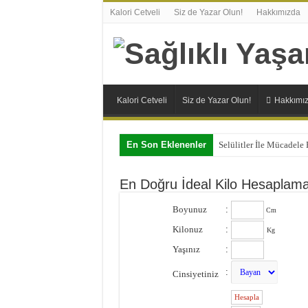
Kalori Cetveli
Siz de Yazar Olun!
Hakkımızda
Kalori Cetveli
Siz de Yazar Olun!
Hakkımı
En Son Eklenenler
Selülitler İle Mücadele
En Doğru İdeal Kilo Hesaplam
Boyunuz
:
Cm
Kilonuz
:
Kg
Yaşınız
:
:
Cinsiyetiniz
: