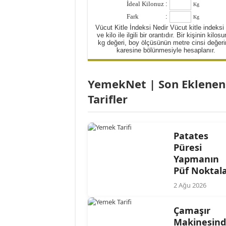
İdeal Kilonuz
:
Kg
Fark
:
Kg
Vücut Kitle İndeksi Nedir Vücut kitle indeksi
ve kilo ile ilgili bir orantıdır. Bir kişinin kilos
kg değeri, boy ölçüsünün metre cinsi değeri
karesine bölünmesiyle hesaplanır.
YemekNet | Son Eklenen
Tarifler
Patates
Püresi
Yapmanın
Püf Noktala
2 Ağu 2026
Çamaşır
Makinesin