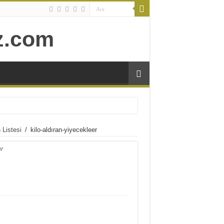
 Listesi
/
kilo-aldıran-yiyecekleer
r