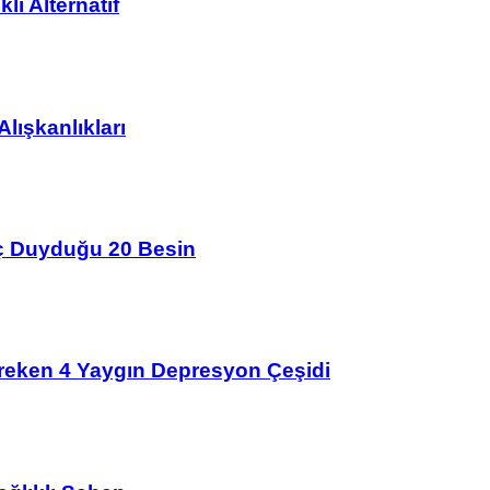
lı Alternatif
lışkanlıkları
aç Duyduğu 20 Besin
ereken 4 Yaygın Depresyon Çeşidi