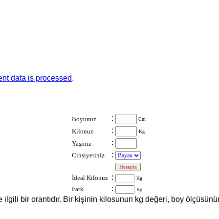
nt data is processed
.
:
Boyunuz
Cm
:
Kilonuz
Kg
:
Yaşınız
:
Cinsiyetiniz
:
:
İdeal Kilonuz
Kg
:
Fark
Kg
le ilgili bir orantıdır. Bir kişinin kilosunun kg değeri, boy ölçüs