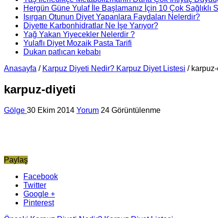
Hergün Güne Yulaf İle Başlamanız İçin 10 Çok Sağlıklı 
Isırgan Otunun Diyet Yapanlara Faydaları Nelerdir?
Diyette Karbonhidratlar Ne İşe Yarıyor?
Yağ Yakan Yiyecekler Nelerdir ?
Yulaflı Diyet Mozaik Pasta Tarifi
Dukan patlıcan kebabı
Anasayfa
/
Karpuz Diyeti Nedir? Karpuz Diyet Listesi
/
karpuz-
karpuz-diyeti
Gölge
30 Ekim 2014
Yorum
24 Görüntülenme
Paylaş
Facebook
Twitter
Google +
Pinterest