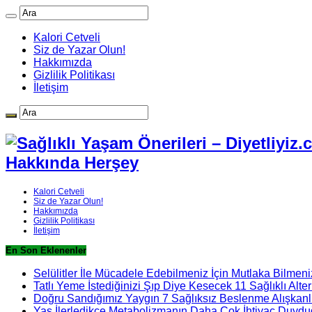
Kalori Cetveli
Siz de Yazar Olun!
Hakkımızda
Gizlilik Politikası
İletişim
Hakkında Herşey
Kalori Cetveli
Siz de Yazar Olun!
Hakkımızda
Gizlilik Politikası
İletişim
En Son Eklenenler
Selülitler İle Mücadele Edebilmeniz İçin Mutlaka Bilmeni
Tatlı Yeme İstediğinizi Şıp Diye Kesecek 11 Sağlıklı Alter
Doğru Sandığımız Yaygın 7 Sağlıksız Beslenme Alışkanlı
Yaş İlerledikçe Metabolizmanın Daha Çok İhtiyaç Duydu