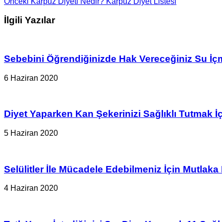
Önceki
Karpuz Diyeti Nedir? Karpuz Diyet Listesi
İlgili Yazılar
Sebebini Öğrendiğinizde Hak Vereceğiniz Su İ
6 Haziran 2020
Diyet Yaparken Kan Şekerinizi Sağlıklı Tutmak 
5 Haziran 2020
Selülitler İle Mücadele Edebilmeniz İçin Mutlaka
4 Haziran 2020