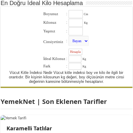
En Doğru İdeal Kilo Hesaplama
Boyunuz
:
Cm
Kilonuz
:
Kg
Yaşınız
:
:
Cinsiyetiniz
:
İdeal Kilonuz
:
Kg
Fark
:
Kg
Vücut Kitle İndeksi Nedir Vücut kitle indeksi boy ve kilo ile ilgili bir
orantıdır. Bir kişinin kilosunun kg değeri, boy ölçüsünün metre cinsi
değerinin karesine bölünmesiyle hesaplanır.
YemekNet | Son Eklenen Tarifler
Karamelli Tatlılar