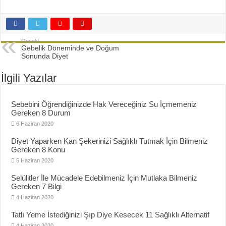
Diyette Karbonhidratlar Ne İşe Yarıyor?
Yağ Yakan Yiyecekler Nelerdir ?
Yulaflı Diyet Mozaik Pasta Tarifi
Önceki
Gebelik Döneminde ve Doğum
Dukan patlıcan kebabı
Sonunda Diyet
İlgili Yazılar
Sebebini Öğrendiğinizde Hak Vereceğiniz Su İçmemeniz
Gereken 8 Durum
6 Haziran 2020
Diyet Yaparken Kan Şekerinizi Sağlıklı Tutmak İçin Bilmeniz
Gereken 8 Konu
5 Haziran 2020
Selülitler İle Mücadele Edebilmeniz İçin Mutlaka Bilmeniz
Gereken 7 Bilgi
4 Haziran 2020
Tatlı Yeme İstediğinizi Şıp Diye Kesecek 11 Sağlıklı Alternatif
4 Haziran 2020