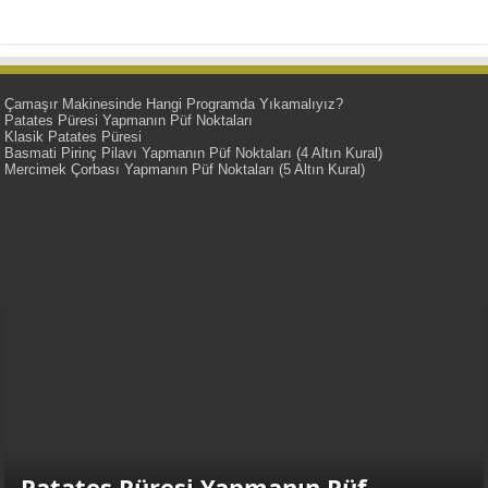
Çamaşır Makinesinde Hangi Programda Yıkamalıyız?
Patates Püresi Yapmanın Püf Noktaları
Klasik Patates Püresi
Basmati Pirinç Pilavı Yapmanın Püf Noktaları (4 Altın Kural)
Mercimek Çorbası Yapmanın Püf Noktaları (5 Altın Kural)
YemekNet | Türkiye'nin En Kaliteli
Yemek Tarifleri
Patates Püresi Yapmanın Püf