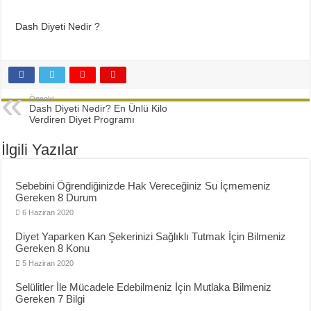
Diyette Karbonhidratlar Ne İşe Yarıyor?
Yağ Yakan Yiyecekler Nelerdir ?
Dash Diyeti Nedir ?
Yulaflı Diyet Mozaik Pasta Tarifi
Dukan patlıcan kebabı
Önceki
Dash Diyeti Nedir? En Ünlü Kilo
Verdiren Diyet Programı
İlgili Yazılar
Sebebini Öğrendiğinizde Hak Vereceğiniz Su İçmemeniz
Gereken 8 Durum
6 Haziran 2020
Diyet Yaparken Kan Şekerinizi Sağlıklı Tutmak İçin Bilmeniz
Gereken 8 Konu
5 Haziran 2020
Selülitler İle Mücadele Edebilmeniz İçin Mutlaka Bilmeniz
Gereken 7 Bilgi