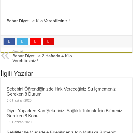
Diyette Karbonhidratlar Ne İşe Yarıyor?
Yağ Yakan Yiyecekler Nelerdir ?
Yulaflı Diyet Mozaik Pasta Tarifi
Bahar Diyeti ile Kilo Verebilirsiniz !
Dukan patlıcan kebabı
Önceki
Bahar Diyeti ile 2 Haftada 4 Kilo
Verebilirsiniz !
İlgili Yazılar
Sebebini Öğrendiğinizde Hak Vereceğiniz Su İçmemeniz
Gereken 8 Durum
6 Haziran 2020
Diyet Yaparken Kan Şekerinizi Sağlıklı Tutmak İçin Bilmeniz
Gereken 8 Konu
5 Haziran 2020
Selülitler İle Mücadele Edebilmeniz İçin Mutlaka Bilmeniz