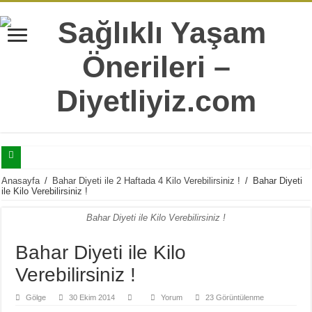
Selülitler İle Mücadele Edebilmeniz İçin Mutlaka Bilmeniz Gereken 7 Bilgi
Anasayfa
/
Bahar Diyeti ile 2 Haftada 4 Kilo Verebilirsiniz !
/
Bahar Diyeti
ile Kilo Verebilirsiniz !
Tatlı Yeme İstediğinizi Şıp Diye Kesecek 11 Sağlıklı Alternatif
Bahar Diyeti ile Kilo Verebilirsiniz !
Doğru Sandığımız Yaygın 7 Sağlıksız Beslenme Alışkanlıkları
Yaş İlerledikçe Metabolizmanın Daha Çok İhtiyaç Duyduğu 20 Besin
Bahar Diyeti ile Kilo
Hergün Güne Yulaf İle Başlamanız İçin 10 Çok Sağlıklı Sebep
Verebilirsiniz !
Isırgan Otunun Diyet Yapanlara Faydaları Nelerdir?
Gölge
30 Ekim 2014
Yorum
23 Görüntülenme