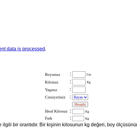
nt data is processed
.
:
Boyunuz
Cm
:
Kilonuz
Kg
:
Yaşınız
:
Cinsiyetiniz
:
:
İdeal Kilonuz
Kg
:
Fark
Kg
le ilgili bir orantıdır. Bir kişinin kilosunun kg değeri, boy ölçüs