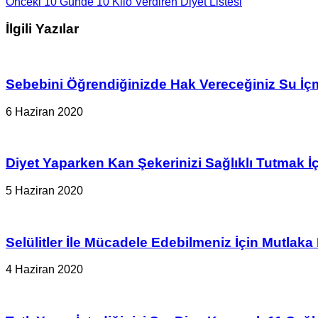
Önceki
10 Günde 10 Kilo Verdiren Diyet Listesi
İlgili Yazılar
Sebebini Öğrendiğinizde Hak Vereceğiniz Su İ
6 Haziran 2020
Diyet Yaparken Kan Şekerinizi Sağlıklı Tutmak 
5 Haziran 2020
Selülitler İle Mücadele Edebilmeniz İçin Mutlaka
4 Haziran 2020