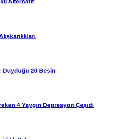
lı Alternatif
lışkanlıkları
aç Duyduğu 20 Besin
ereken 4 Yaygın Depresyon Çeşidi