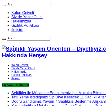
Kalori Cetveli
Siz de Yazar Olun!
Hakkımızda
Gizlilik Politikası
İletişim
Hakkında Herşey
Kalori Cetveli
Siz de Yazar Olun!
Hakkımızda
Gizlilik Politikası
İletişim
En Son Eklenenler
Selülitler İle Mücadele Edebilmeniz İçin Mutlaka Bilmeni
Tatlı Yeme İstediğinizi Şıp Diye Kesecek 11 Sağlıklı Alter
Doğru Sandığımız Yaygın 7 Sağlıksız Beslenme Alışkanlı
Yaş İlerledikçe Metabolizmanın Daha Çok İhtiyaç Duydu