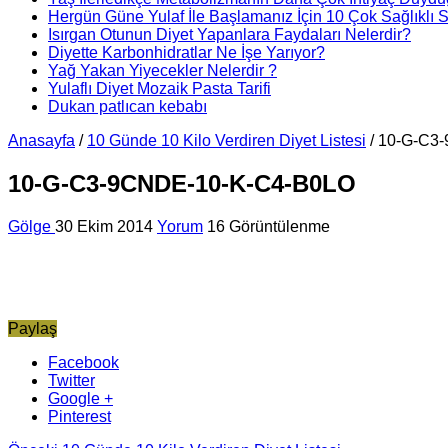
Hergün Güne Yulaf İle Başlamanız İçin 10 Çok Sağlıklı 
Isırgan Otunun Diyet Yapanlara Faydaları Nelerdir?
Diyette Karbonhidratlar Ne İşe Yarıyor?
Yağ Yakan Yiyecekler Nelerdir ?
Yulaflı Diyet Mozaik Pasta Tarifi
Dukan patlıcan kebabı
Anasayfa
/
10 Günde 10 Kilo Verdiren Diyet Listesi
/
10-G-C3
10-G-C3-9CNDE-10-K-C4-B0LO
Gölge
30 Ekim 2014
Yorum
16 Görüntülenme
Paylaş
Facebook
Twitter
Google +
Pinterest