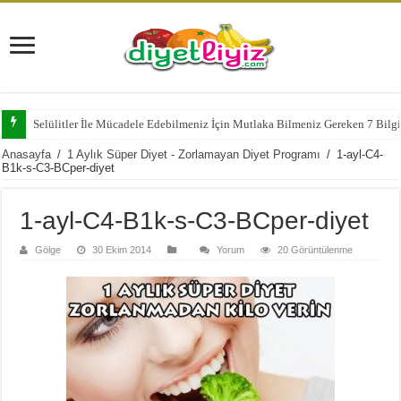
Selülitler İle Mücadele Edebilmeniz İçin Mutlaka Bilmeniz Gereken 7 Bilg
Anasayfa
/
1 Aylık Süper Diyet - Zorlamayan Diyet Programı
/
1-ayl-C4-
B1k-s-C3-BCper-diyet
1-ayl-C4-B1k-s-C3-BCper-diyet
Gölge
30 Ekim 2014
Yorum
20 Görüntülenme