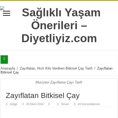
Selülitler İle Mücadele Edebilmeniz İçin Mutlaka Bilmeniz Gereken 7 Bilgi
Anasayfa
/
Zayıflatan, Hızlı Kilo Verdiren Bitkisel Çay Tarifi
/
Zayıflatan
Bitkisel Çay
Tatlı Yeme İstediğinizi Şıp Diye Kesecek 11 Sağlıklı Alternatif
Mucizevi Zayıflama Çayı Tarifi
Doğru Sandığımız Yaygın 7 Sağlıksız Beslenme Alışkanlıkları
Yaş İlerledikçe Metabolizmanın Daha Çok İhtiyaç Duyduğu 20 Besin
Zayıflatan Bitkisel Çay
Hergün Güne Yulaf İle Başlamanız İçin 10 Çok Sağlıklı Sebep
Gölge
30 Ekim 2014
Yorum
44 Görüntülenme
Isırgan Otunun Diyet Yapanlara Faydaları Nelerdir?