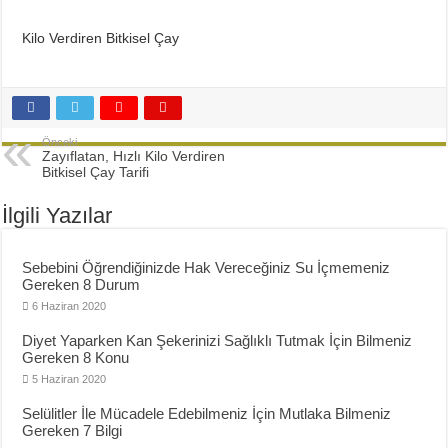
Diyette Karbonhidratlar Ne İşe Yarıyor?
Yağ Yakan Yiyecekler Nelerdir ?
Kilo Verdiren Bitkisel Çay
Yulaflı Diyet Mozaik Pasta Tarifi
Dukan patlıcan kebabı
Önceki
Zayıflatan, Hızlı Kilo Verdiren
Bitkisel Çay Tarifi
İlgili Yazılar
Sebebini Öğrendiğinizde Hak Vereceğiniz Su İçmemeniz
Gereken 8 Durum
6 Haziran 2020
Diyet Yaparken Kan Şekerinizi Sağlıklı Tutmak İçin Bilmeniz
Gereken 8 Konu
5 Haziran 2020
Selülitler İle Mücadele Edebilmeniz İçin Mutlaka Bilmeniz
Gereken 7 Bilgi