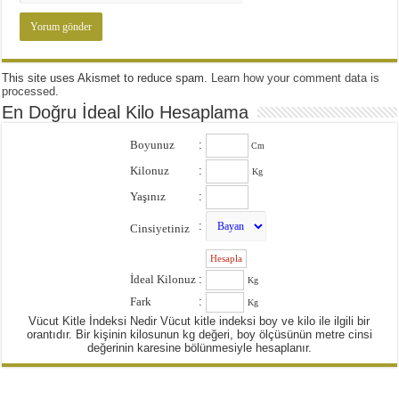
This site uses Akismet to reduce spam.
Learn how your comment data is
processed
.
En Doğru İdeal Kilo Hesaplama
Boyunuz
:
Cm
Kilonuz
:
Kg
Yaşınız
:
:
Cinsiyetiniz
:
İdeal Kilonuz
:
Kg
Fark
:
Kg
Vücut Kitle İndeksi Nedir Vücut kitle indeksi boy ve kilo ile ilgili bir
orantıdır. Bir kişinin kilosunun kg değeri, boy ölçüsünün metre cinsi
değerinin karesine bölünmesiyle hesaplanır.