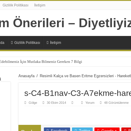
Gizlilik Politikası
İletişim
zda
Gizlilik Politikası
İletişim
 Edebilmeniz İçin Mutlaka Bilmeniz Gereken 7 Bilgi
Şıp Diye Kesecek 11 Sağlıklı Alternatif
Anasayfa
/
Resimli Kalça ve Basen Eritme Egzersizleri - Hareketl
a
n 7 Sağlıksız Beslenme Alışkanlıkları
lizmanın Daha Çok İhtiyaç Duyduğu 20 Besin
s-C4-B1nav-C3-A7ekme-hare
Başlamanız İçin 10 Çok Sağlıklı Sebep
Gölge
30 Ekim 2014
Yorum
48 Görüntülenme
panlara Faydaları Nelerdir?
 Ne İşe Yarıyor?
lerdir ?
Facebook
Twitter
Google +
P