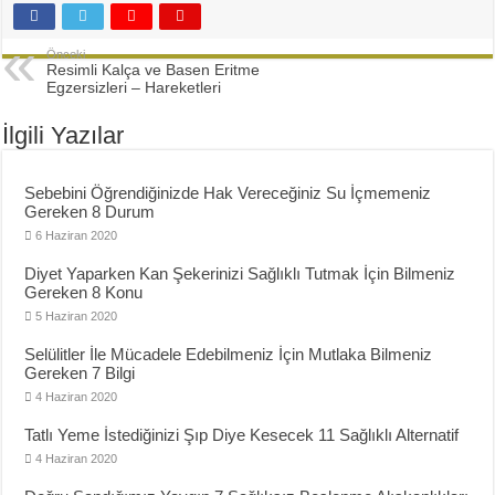
Diyette Karbonhidratlar Ne İşe Yarıyor?
Yağ Yakan Yiyecekler Nelerdir ?
Önceki
Resimli Kalça ve Basen Eritme
Yulaflı Diyet Mozaik Pasta Tarifi
Egzersizleri – Hareketleri
Dukan patlıcan kebabı
İlgili Yazılar
Sebebini Öğrendiğinizde Hak Vereceğiniz Su İçmemeniz
Gereken 8 Durum
6 Haziran 2020
Diyet Yaparken Kan Şekerinizi Sağlıklı Tutmak İçin Bilmeniz
Gereken 8 Konu
5 Haziran 2020
Selülitler İle Mücadele Edebilmeniz İçin Mutlaka Bilmeniz
Gereken 7 Bilgi
4 Haziran 2020
Tatlı Yeme İstediğinizi Şıp Diye Kesecek 11 Sağlıklı Alternatif
4 Haziran 2020