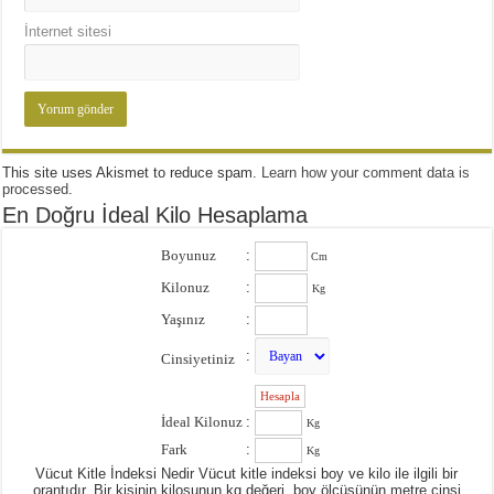
İnternet sitesi
This site uses Akismet to reduce spam.
Learn how your comment data is
processed
.
En Doğru İdeal Kilo Hesaplama
Boyunuz
:
Cm
Kilonuz
:
Kg
Yaşınız
:
:
Cinsiyetiniz
:
İdeal Kilonuz
:
Kg
Fark
:
Kg
Vücut Kitle İndeksi Nedir Vücut kitle indeksi boy ve kilo ile ilgili bir
orantıdır. Bir kişinin kilosunun kg değeri, boy ölçüsünün metre cinsi