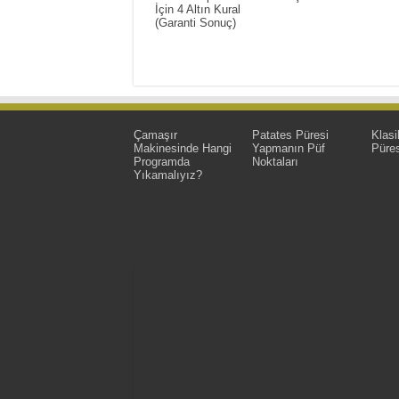
İçin 4 Altın Kural
(Garanti Sonuç)
Çamaşır
Patates Püresi
Klasi
Makinesinde Hangi
Yapmanın Püf
Püres
Programda
Noktaları
Yıkamalıyız?
YemekNet | Türkiye'nin En