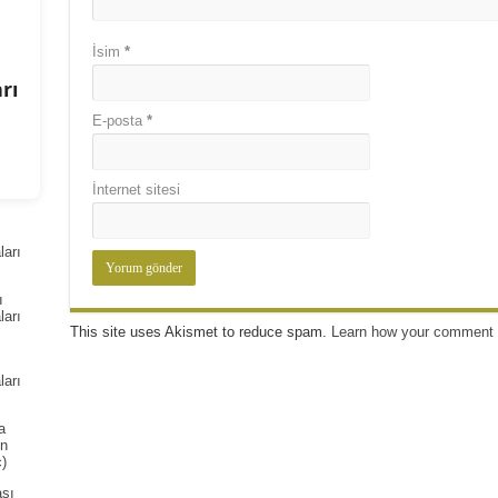
İsim
*
rı
E-posta
*
İnternet sitesi
arı
ı
arı
This site uses Akismet to reduce spam.
Learn how your comment 
arı
a
ın
)
ası