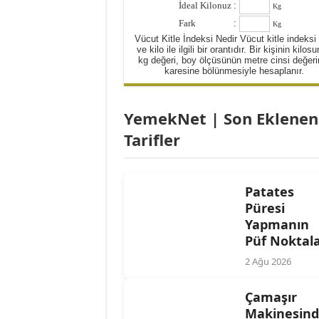
İdeal Kilonuz
:
Kg
Yulaflı Diyet Mozaik Pas
Fark
:
Kg
Dukan patlıcan kebabı
Vücut Kitle İndeksi Nedir Vücut kitle indeksi
ve kilo ile ilgili bir orantıdır. Bir kişinin kilos
kg değeri, boy ölçüsünün metre cinsi değeri
karesine bölünmesiyle hesaplanır.
YemekNet | Son Eklenen
Tarifler
Patates
Püresi
Yapmanın
Püf Noktala
2 Ağu 2026
Çamaşır
Makinesin