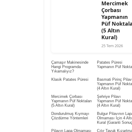
Mercimek
Çorbası
Yapmanın
Püf Noktala
(5 Altın
Kural)
25 Tem 2026
Çamaşır Makinesinde
Patates Püresi
Hangi Programda
Yapmanın Püf Noktal
Yıkamalıyız?
Klasik Patates Püresi
Basmati Pirinç Pilav
Yapmanın Püf Noktal
(4 Altın Kural)
Mercimek Çorbası
Şehriye Pilavı
Yapmanın Püf Noktaları
Yapmanın Püf Noktal
(5 Altın Kural)
(4 Altın Kural)
Dondurulmuş Kıymayı
Bulgur Pilavının Lap
Çözdürme Yöntemleri
Olmaması İçin 4 Alt
Kural (Garanti Sonuç
Pilavın Lapa Olmaması
Çıtır Tavuk Kızartm