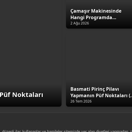
Çamaşır Makinesinde
Hangi Programda
Yıkamalıyız?
2 Ağu 2026
Basmati Pirinç Pilavı
Püf Noktaları
Yapmanın Püf Noktaları (
Altın Kural)
26 Tem 2026
, düzenli ilaç kullananlar ve hamileler sitemizde yer alan diyetleri yapmadan,