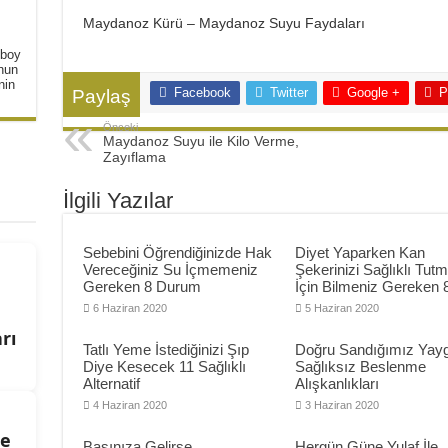
ta Tarifi
Maydanoz Kürü – Maydanoz Suyu Faydaları
 boy
unun
nin
Facebook
Twitter
Google +
P
Paylaş
Önceki
Maydanoz Suyu ile Kilo Verme,
Zayıflama
İlgili Yazılar
Sebebini Öğrendiğinizde Hak
Diyet Yaparken Kan
Vereceğiniz Su İçmemeniz
Şekerinizi Sağlıklı Tut
Gereken 8 Durum
İçin Bilmeniz Gereken 
6 Haziran 2020
5 Haziran 2020
rı
Tatlı Yeme İstediğinizi Şıp
Doğru Sandığımız Yayg
Diye Kesecek 11 Sağlıklı
Sağlıksız Beslenme
Alternatif
Alışkanlıkları
4 Haziran 2020
3 Haziran 2020
de
Başınıza Gelirse
Hergün Güne Yulaf İle