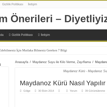
Gizlilik Politikası
İletişim
zda
Gizlilik Politikası
İletişim
 Edebilmeniz İçin Mutlaka Bilmeniz Gereken 7 Bilgi
Şıp Diye Kesecek 11 Sağlıklı Alternatif
Anasayfa
/
Maydanoz Suyu ile Kilo Verme, Zayıflama
/
Maydanoz
a
n 7 Sağlıksız Beslenme Alışkanlıkları
Maydanoz Kürü - Maydanoz Su
lizmanın Daha Çok İhtiyaç Duyduğu 20 Besin
Başlamanız İçin 10 Çok Sağlıklı Sebep
Maydanoz Kürü Nasıl Yapılır
panlara Faydaları Nelerdir?
Gölge
30 Ekim 2014
Yorum
39 Görüntülenme
 Ne İşe Yarıyor?
lerdir ?