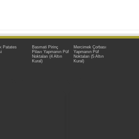
k Patates
Basmati Pirinç
Mercimek Çorbası
i
Pilavı Yapmanın Püf
Yapmanın Püf
Noktaları (4 Altın
Noktaları (5 Altın
Kural)
Kural)
 Kaliteli Yemek Tarifleri