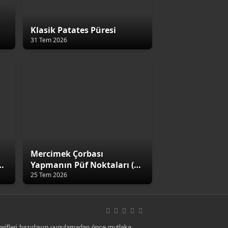
Klasik Patates Püresi
31 Tem 2026
Mercimek Çorbası
4
Yapmanın Püf Noktaları (5
Altın Kural)
25 Tem 2026
 tarifleri hazırlayıp uygulamadan önce mutlaka