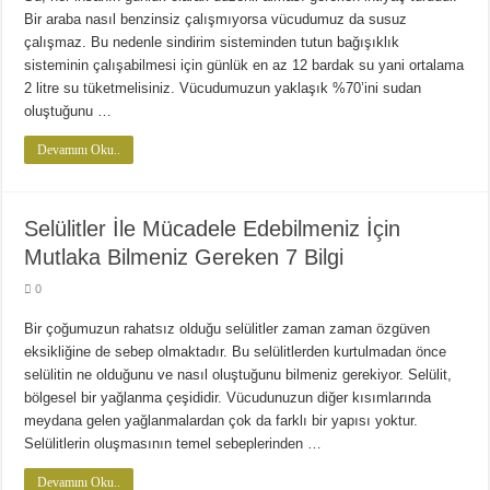
Diyette Karbonhidratlar Ne İşe Yarıyor?
Bir araba nasıl benzinsiz çalışmıyorsa vücudumuz da susuz
Yağ Yakan Yiyecekler Nelerdir ?
çalışmaz. Bu nedenle sindirim sisteminden tutun bağışıklık
sisteminin çalışabilmesi için günlük en az 12 bardak su yani ortalama
Yulaflı Diyet Mozaik Pasta Tarifi
2 litre su tüketmelisiniz. Vücudumuzun yaklaşık %70’ini sudan
Dukan patlıcan kebabı
oluştuğunu …
Devamını Oku..
Selülitler İle Mücadele Edebilmeniz İçin
Mutlaka Bilmeniz Gereken 7 Bilgi
0
Bir çoğumuzun rahatsız olduğu selülitler zaman zaman özgüven
eksikliğine de sebep olmaktadır. Bu selülitlerden kurtulmadan önce
selülitin ne olduğunu ve nasıl oluştuğunu bilmeniz gerekiyor. Selülit,
bölgesel bir yağlanma çeşididir. Vücudunuzun diğer kısımlarında
meydana gelen yağlanmalardan çok da farklı bir yapısı yoktur.
Selülitlerin oluşmasının temel sebeplerinden …
Devamını Oku..