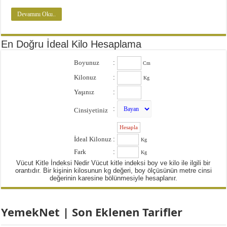
Devamını Oku..
En Doğru İdeal Kilo Hesaplama
Boyunuz
:
Cm
Kilonuz
:
Kg
Yaşınız
:
:
Cinsiyetiniz
:
İdeal Kilonuz
:
Kg
Fark
:
Kg
Vücut Kitle İndeksi Nedir Vücut kitle indeksi boy ve kilo ile ilgili bir
orantıdır. Bir kişinin kilosunun kg değeri, boy ölçüsünün metre cinsi
değerinin karesine bölünmesiyle hesaplanır.
YemekNet | Son Eklenen Tarifler