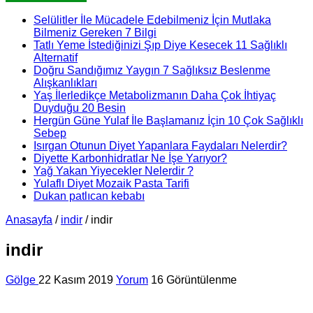
Selülitler İle Mücadele Edebilmeniz İçin Mutlaka
Bilmeniz Gereken 7 Bilgi
Tatlı Yeme İstediğinizi Şıp Diye Kesecek 11 Sağlıklı
Alternatif
Doğru Sandığımız Yaygın 7 Sağlıksız Beslenme
Alışkanlıkları
Yaş İlerledikçe Metabolizmanın Daha Çok İhtiyaç
Duyduğu 20 Besin
Hergün Güne Yulaf İle Başlamanız İçin 10 Çok Sağlıklı
Sebep
Isırgan Otunun Diyet Yapanlara Faydaları Nelerdir?
Diyette Karbonhidratlar Ne İşe Yarıyor?
Yağ Yakan Yiyecekler Nelerdir ?
Yulaflı Diyet Mozaik Pasta Tarifi
Dukan patlıcan kebabı
Anasayfa
/
indir
/
indir
indir
Gölge
22 Kasım 2019
Yorum
16 Görüntülenme