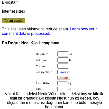
E-posta
*
İnternet sitesi
This site uses Akismet to reduce spam.
Learn how your
comment data is processed
.
En Doğru İdeal Kilo Hesaplama
:
Boyunuz
Cm
:
Kilonuz
Kg
:
Yaşınız
:
Cinsiyetiniz
:
:
İdeal Kilonuz
Kg
:
Fark
Kg
Vücut Kitle İndeksi Nedir Vücut kitle indeksi boy ve kilo ile
ilgili bir orantıdır. Bir kişinin kilosunun kg değeri, boy
ölçüsünün metre cinsi değerinin karesine bölünmesiyle
hesaplanır.