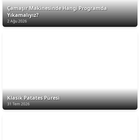
Çamaşır Makinesinde Hangi Programda
Yıkamalıyız?
2 Ağu 2026
Klasik Patates Püresi
31 Tem 2026