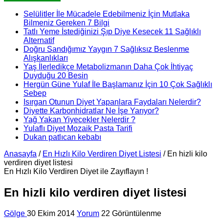
Selülitler İle Mücadele Edebilmeniz İçin Mutlaka
Bilmeniz Gereken 7 Bilgi
Tatlı Yeme İstediğinizi Şıp Diye Kesecek 11 Sağlıklı
Alternatif
Doğru Sandığımız Yaygın 7 Sağlıksız Beslenme
Alışkanlıkları
Yaş İlerledikçe Metabolizmanın Daha Çok İhtiyaç
Duyduğu 20 Besin
Hergün Güne Yulaf İle Başlamanız İçin 10 Çok Sağlıklı
Sebep
Isırgan Otunun Diyet Yapanlara Faydaları Nelerdir?
Diyette Karbonhidratlar Ne İşe Yarıyor?
Yağ Yakan Yiyecekler Nelerdir ?
Yulaflı Diyet Mozaik Pasta Tarifi
Dukan patlıcan kebabı
Anasayfa
/
En Hızlı Kilo Verdiren Diyet Listesi
/
En hizli kilo
verdiren diyet listesi
En Hızlı Kilo Verdiren Diyet ile Zayıflayın !
En hizli kilo verdiren diyet listesi
Gölge
30 Ekim 2014
Yorum
22 Görüntülenme