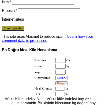
İsim
*
E-posta
*
İnternet sitesi
This site uses Akismet to reduce spam.
Learn how your
comment data is processed
.
En Doğru İdeal Kilo Hesaplama
:
Boyunuz
Cm
:
Kilonuz
Kg
:
Yaşınız
:
Cinsiyetiniz
:
:
İdeal Kilonuz
Kg
:
Fark
Kg
Vücut Kitle İndeksi Nedir Vücut kitle indeksi boy ve kilo ile
ilgili bir orantıdır. Bir kişinin kilosunun kg değeri, boy