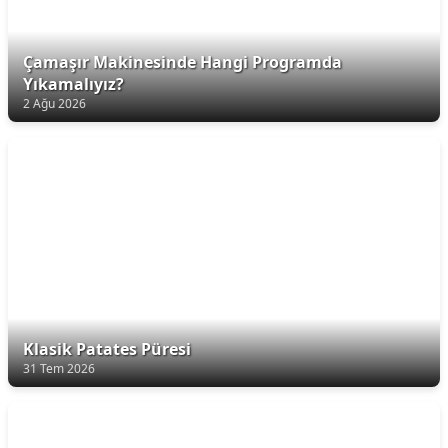
Çamaşır Makinesinde Hangi Programda
Yıkamalıyız?
2 Ağu 2026
Klasik Patates Püresi
31 Tem 2026