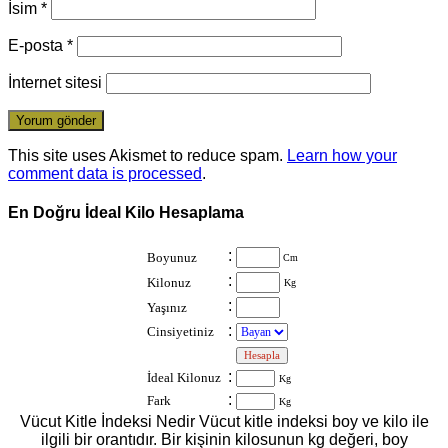
İsim
*
E-posta
*
İnternet sitesi
This site uses Akismet to reduce spam.
Learn how your
comment data is processed
.
En Doğru İdeal Kilo Hesaplama
:
Boyunuz
Cm
:
Kilonuz
Kg
:
Yaşınız
:
Cinsiyetiniz
:
:
İdeal Kilonuz
Kg
:
Fark
Kg
Vücut Kitle İndeksi Nedir Vücut kitle indeksi boy ve kilo ile
ilgili bir orantıdır. Bir kişinin kilosunun kg değeri, boy