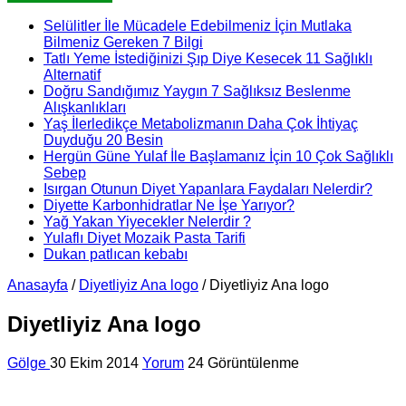
Selülitler İle Mücadele Edebilmeniz İçin Mutlaka
Bilmeniz Gereken 7 Bilgi
Tatlı Yeme İstediğinizi Şıp Diye Kesecek 11 Sağlıklı
Alternatif
Doğru Sandığımız Yaygın 7 Sağlıksız Beslenme
Alışkanlıkları
Yaş İlerledikçe Metabolizmanın Daha Çok İhtiyaç
Duyduğu 20 Besin
Hergün Güne Yulaf İle Başlamanız İçin 10 Çok Sağlıklı
Sebep
Isırgan Otunun Diyet Yapanlara Faydaları Nelerdir?
Diyette Karbonhidratlar Ne İşe Yarıyor?
Yağ Yakan Yiyecekler Nelerdir ?
Yulaflı Diyet Mozaik Pasta Tarifi
Dukan patlıcan kebabı
Anasayfa
/
Diyetliyiz Ana logo
/
Diyetliyiz Ana logo
Diyetliyiz Ana logo
Gölge
30 Ekim 2014
Yorum
24 Görüntülenme