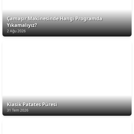
Çamaşır Makinesinde Hangi Programda
Yıkamalıyız?
2 Ağu 2026
Klasik Patates Püresi
31 Tem 2026