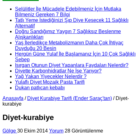
Selülitler İle Mücadele Edebilmeniz İçin Mutlaka
Bilmeniz Gereken 7 Bilgi
Tatlı Yeme İstediğinizi Şıp Diye Kesecek 11 Sağlıklı
Alternatif
Doğru Sandığımız Yaygın 7 Sağlıksız Beslenme
Alışkanlıkları
Yaş İlerledikçe Metabolizmanın Daha Çok İhtiyaç
Duyduğu 20 Besin
Hergün Güne Yulaf İle Başlamanız İçin 10 Çok Sağlıklı
Sebep
Isırgan Otunun Diyet Yapanlara Faydaları Nelerdir?
Diyette Karbonhidratlar Ne İşe Yarıyor?
Yağ Yakan Yiyecekler Nelerdir ?
Yulaflı Diyet Mozaik Pasta Tarifi
Dukan patlıcan kebabı
Anasayfa
/
Diyet Kurabiye Tarifi (Ender Saraç'tan)
/
Diyet-
kurabiye
Diyet-kurabiye
Gölge
30 Ekim 2014
Yorum
28 Görüntülenme