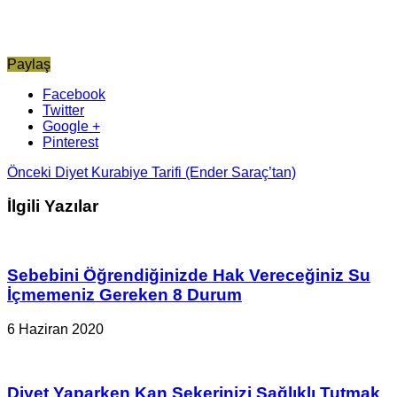
Paylaş
Facebook
Twitter
Google +
Pinterest
Önceki
Diyet Kurabiye Tarifi (Ender Saraç’tan)
İlgili Yazılar
Sebebini Öğrendiğinizde Hak Vereceğiniz Su
İçmemeniz Gereken 8 Durum
6 Haziran 2020
Diyet Yaparken Kan Şekerinizi Sağlıklı Tutmak