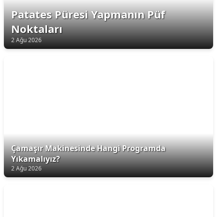
Patates Püresi Yapmanın Püf
Noktaları
2 Ağu 2026
Çamaşır Makinesinde Hangi Programda
Yıkamalıyız?
2 Ağu 2026