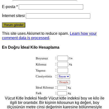
E-posta
*
İnternet sitesi
This site uses Akismet to reduce spam.
Learn how your
comment data is processed
.
En Doğru İdeal Kilo Hesaplama
:
Boyunuz
Cm
:
Kilonuz
Kg
:
Yaşınız
:
Cinsiyetiniz
:
:
İdeal Kilonuz
Kg
:
Fark
Kg
Vücut Kitle İndeksi Nedir Vücut kitle indeksi boy ve kilo ile
ilgili bir orantıdır. Bir kişinin kilosunun kg değeri, boy
ölçüsünün metre cinsi değerinin karesine bölünmesiyle