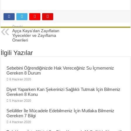
Diyette Karbonhidratlar Ne İşe Yarıyor?
Yağ Yakan Yiyecekler Nelerdir ?
Yulaflı Diyet Mozaik Pasta Tarifi
Önceki
Dukan patlıcan kebabı
Ayça Kaya’dan Zayıflatan
Yiyecekler ve Zayıflama
Önerileri
İlgili Yazılar
Sebebini Öğrendiğinizde Hak Vereceğiniz Su İçmemeniz
Gereken 8 Durum
6 Haziran 2020
Diyet Yaparken Kan Şekerinizi Sağlıklı Tutmak İçin Bilmeniz
Gereken 8 Konu
5 Haziran 2020
Selülitler İle Mücadele Edebilmeniz İçin Mutlaka Bilmeniz
Gereken 7 Bilgi
4 Haziran 2020