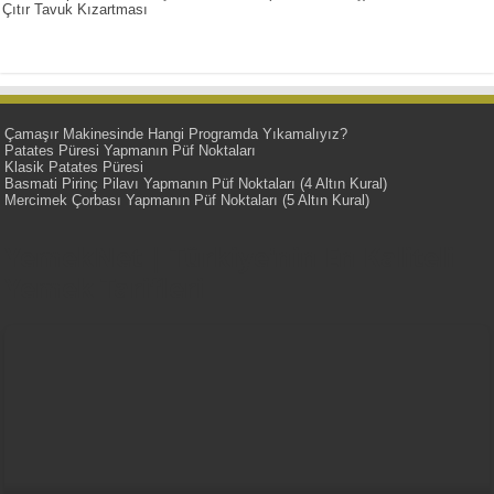
Çıtır Tavuk Kızartması
Çamaşır Makinesinde Hangi Programda Yıkamalıyız?
Patates Püresi Yapmanın Püf Noktaları
Klasik Patates Püresi
Basmati Pirinç Pilavı Yapmanın Püf Noktaları (4 Altın Kural)
Mercimek Çorbası Yapmanın Püf Noktaları (5 Altın Kural)
YemekNet | Türkiye'nin En Kaliteli
Yemek Tarifleri