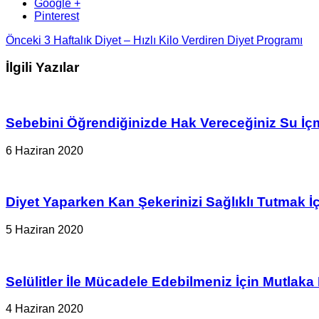
Google +
Pinterest
Önceki
3 Haftalık Diyet – Hızlı Kilo Verdiren Diyet Programı
İlgili Yazılar
Sebebini Öğrendiğinizde Hak Vereceğiniz Su İ
6 Haziran 2020
Diyet Yaparken Kan Şekerinizi Sağlıklı Tutmak 
5 Haziran 2020
Selülitler İle Mücadele Edebilmeniz İçin Mutlaka
4 Haziran 2020