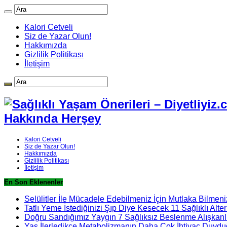
Kalori Cetveli
Siz de Yazar Olun!
Hakkımızda
Gizlilik Politikası
İletişim
Hakkında Herşey
Kalori Cetveli
Siz de Yazar Olun!
Hakkımızda
Gizlilik Politikası
İletişim
En Son Eklenenler
Selülitler İle Mücadele Edebilmeniz İçin Mutlaka Bilmeni
Tatlı Yeme İstediğinizi Şıp Diye Kesecek 11 Sağlıklı Alter
Doğru Sandığımız Yaygın 7 Sağlıksız Beslenme Alışkanlı
Yaş İlerledikçe Metabolizmanın Daha Çok İhtiyaç Duydu