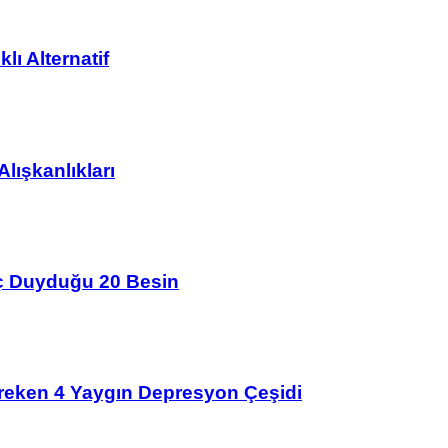
lı Alternatif
lışkanlıkları
aç Duyduğu 20 Besin
ereken 4 Yaygın Depresyon Çeşidi