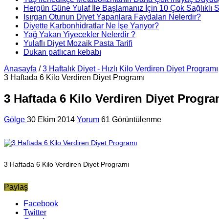
Hergün Güne Yulaf İle Başlamanız İçin 10 Çok Sağlıklı 
Isırgan Otunun Diyet Yapanlara Faydaları Nelerdir?
Diyette Karbonhidratlar Ne İşe Yarıyor?
Yağ Yakan Yiyecekler Nelerdir ?
Yulaflı Diyet Mozaik Pasta Tarifi
Dukan patlıcan kebabı
Anasayfa
/
3 Haftalık Diyet - Hızlı Kilo Verdiren Diyet Programı
3 Haftada 6 Kilo Verdiren Diyet Programı
3 Haftada 6 Kilo Verdiren Diyet Progra
Gölge
30 Ekim 2014
Yorum
61 Görüntülenme
3 Haftada 6 Kilo Verdiren Diyet Programı
Paylaş
Facebook
Twitter