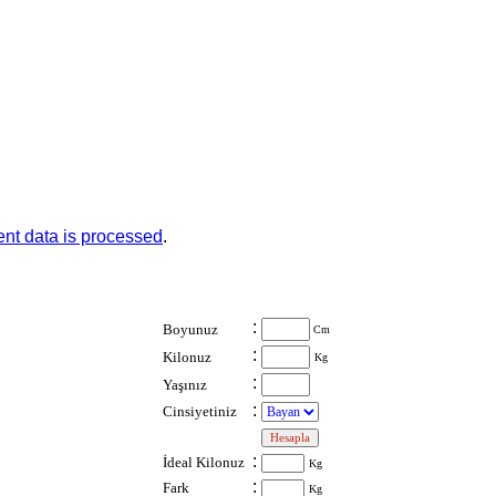
nt data is processed
.
:
Boyunuz
Cm
:
Kilonuz
Kg
:
Yaşınız
:
Cinsiyetiniz
:
:
İdeal Kilonuz
Kg
:
Fark
Kg